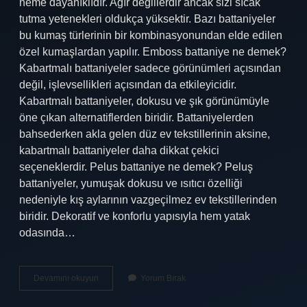
neme dayanıklıdır. Ağır değillerdir ancak sizi sıcak
tutma yetenekleri oldukça yüksektir. Bazı battaniyeler
bu kumaş türlerinin bir kombinasyonundan elde edilen
özel kumaşlardan yapılır. Emboss battaniye ne demek?
Kabartmalı battaniyeler sadece görünümleri açısından
değil, işlevsellikleri açısından da etkileyicidir.
Kabartmalı battaniyeler, dokusu ve şık görünümüyle
öne çıkan alternatiflerden biridir. Battaniyelerden
bahsederken akla gelen düz ev tekstillerinin aksine,
kabartmalı battaniyeler daha dikkat çekici
seçeneklerdir. Pelus battaniye ne demek? Peluş
battaniyeler, yumuşak dokusu ve ısıtıcı özelliği
nedeniyle kış aylarının vazgeçilmez ev tekstillerinden
biridir. Dekoratif ve konforlu yapısıyla hem yatak
odasında…
Battaniye
Devamını okuyun
Yorum Bırak
Çeşitleri
Nelerdir