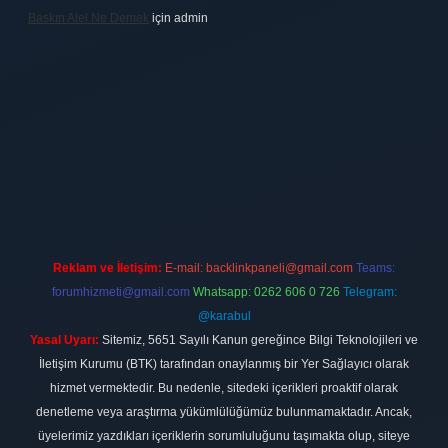
Baskın Alel Ne Demek
için
admin
ilbet
vdcasino firması
vdcasino
https://www.betexper.xyz/
betci giri
Reklam ve İletişim:
E-mail:
backlinkpaneli@gmail.com
Teams:
forumhizmeti@gmail.com
Whatsapp: 0262 606 0 726
Telegram:
@karabul
Yasal Uyarı:
Sitemiz, 5651 Sayılı Kanun gereğince Bilgi Teknolojileri ve
İletişim Kurumu (BTK) tarafından onaylanmış bir Yer Sağlayıcı olarak
hizmet vermektedir. Bu nedenle, sitedeki içerikleri proaktif olarak
denetleme veya araştırma yükümlülüğümüz bulunmamaktadır. Ancak,
üyelerimiz yazdıkları içeriklerin sorumluluğunu taşımakta olup, siteye