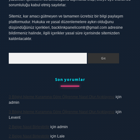
sorumluluğu kabul etmiş sayılırlar.
Sitemiz, kar amacı gütmeyen ve tamamen ücretsiz bir bilgi paylaşım
platformudur. Hukuka ve yasal düzenlemelere aykırı olduğunu
düşündüğünüz içerikleri,
backlinkpanelicomtr@gmail.com
adresine
bildirmeniz halinde, ilgili içerikler yasal süre içerisinde sitemizden
kaldırılacaktır.
Arama
Son yorumlar
3 Bilgiyi Işleme Kuramına Göre Öğrenme Nasıl Olur Açıklayınız
için
admin
3 Bilgiyi Işleme Kuramına Göre Öğrenme Nasıl Olur Açıklayınız
için
Levent
2 Belge Nasıl Birleştirilir
için
admin
2 Belge Nasıl Birleştirilir
için
Lale