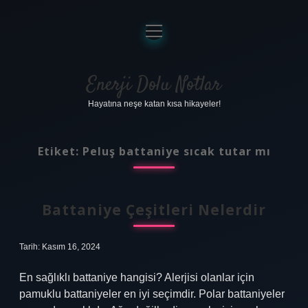
menüyü
aç
Anasayfa
Gizlilik Politikası
Enerji Dolu Notlar
Hayatına neşe katan kısa hikayeler!
Yasal Uyarı
Hakkımızda
Etiket:
Peluş battaniye sıcak tutar mı
Battaniye Çeşitleri Nelerdir
Tarih: Kasım 16, 2024
En sağlıklı battaniye hangisi? Alerjisi olanlar için
pamuklu battaniyeler en iyi seçimdir. Polar battaniyeler