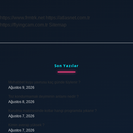
https://www.frmtrk.net
https://atlasnet.com.tr
https://flyingcam.com.tr
Sitemap
Sidebar
Son Yazılar
Muhabbet kuşu yavrusu kaç günde tüylenir ?
Ağustos 9, 2026
Toz kondurmamak deyiminin anlamı nedir ?
Ağustos 8, 2026
Kurutma makinesinde kotlar hangi programda yıkanır ?
Ağustos 7, 2026
Kimin averajı yüksek ?
Ağustos 7, 2026