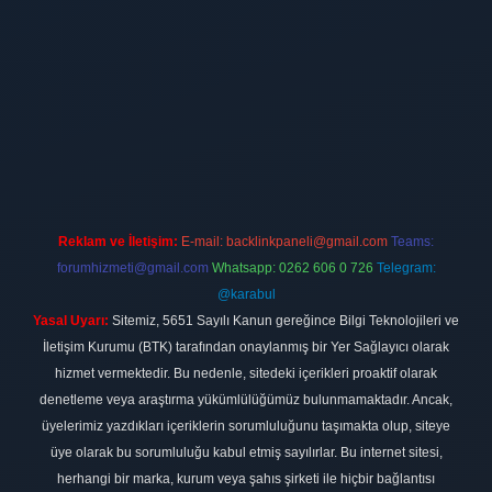
ilbet
vdcasino firması
vdcasino
https://www.betexper.xyz/
betci giri
Reklam ve İletişim:
E-mail:
backlinkpaneli@gmail.com
Teams:
forumhizmeti@gmail.com
Whatsapp: 0262 606 0 726
Telegram:
@karabul
Yasal Uyarı:
Sitemiz, 5651 Sayılı Kanun gereğince Bilgi Teknolojileri ve
İletişim Kurumu (BTK) tarafından onaylanmış bir Yer Sağlayıcı olarak
hizmet vermektedir. Bu nedenle, sitedeki içerikleri proaktif olarak
denetleme veya araştırma yükümlülüğümüz bulunmamaktadır. Ancak,
üyelerimiz yazdıkları içeriklerin sorumluluğunu taşımakta olup, siteye
üye olarak bu sorumluluğu kabul etmiş sayılırlar. Bu internet sitesi,
herhangi bir marka, kurum veya şahıs şirketi ile hiçbir bağlantısı