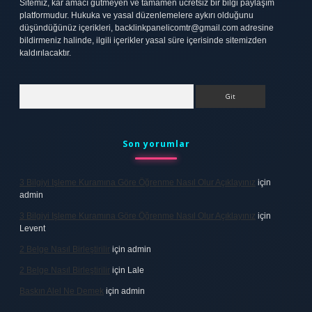
Sitemiz, kar amacı gütmeyen ve tamamen ücretsiz bir bilgi paylaşım
platformudur. Hukuka ve yasal düzenlemelere aykırı olduğunu
düşündüğünüz içerikleri,
backlinkpanelicomtr@gmail.com
adresine
bildirmeniz halinde, ilgili içerikler yasal süre içerisinde sitemizden
kaldırılacaktır.
Arama
Son yorumlar
3 Bilgiyi Işleme Kuramına Göre Öğrenme Nasıl Olur Açıklayınız
için
admin
3 Bilgiyi Işleme Kuramına Göre Öğrenme Nasıl Olur Açıklayınız
için
Levent
2 Belge Nasıl Birleştirilir
için
admin
2 Belge Nasıl Birleştirilir
için
Lale
Baskın Alel Ne Demek
için
admin