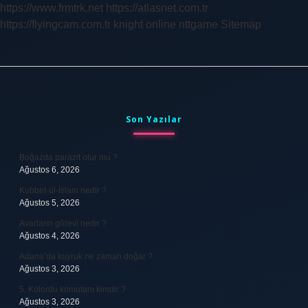
https://www.frmtrk.net
https://atlasnet.com.tr
https://flyingcam.com.tr
knight online
nttgame
Sitemap
Sidebar
Son Yazılar
Boğazda parazit olur mu ?
Ağustos 6, 2026
Kubbet-ül-İslam nedir ?
Ağustos 5, 2026
Avarların görevi nedir ?
Ağustos 4, 2026
Adana’da kuyruk ne zaman doğar ?
Ağustos 3, 2026
5. Kolordu komutanı kimdir ?
Ağustos 3, 2026