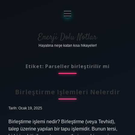
menüyü
aç
Anasayfa
Gizlilik Politikası
Enerji Dolu Notlar
Hayatına neşe katan kısa hikayeler!
Yasal Uyarı
Hakkımızda
Etiket:
Parseller birleştirilir mi
Birleştirme Işlemleri Nelerdir
Tarih: Ocak 19, 2025
Birleştirme işlemi nedir? Birleştirme (veya Tevhid),
talep üzerine yapılan bir tapu işlemidir. Bunun tersi,