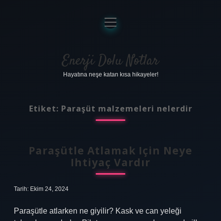
menüyü
aç
Anasayfa
Gizlilik Politikası
Enerji Dolu Notlar
Hayatına neşe katan kısa hikayeler!
Yasal Uyarı
Hakkımızda
Etiket:
Paraşüt malzemeleri nelerdir
Paraşütle Atlamak Için Neye
Ihtiyaç Vardır
Tarih: Ekim 24, 2024
Paraşütle atlarken ne giyilir? Kask ve can yeleği