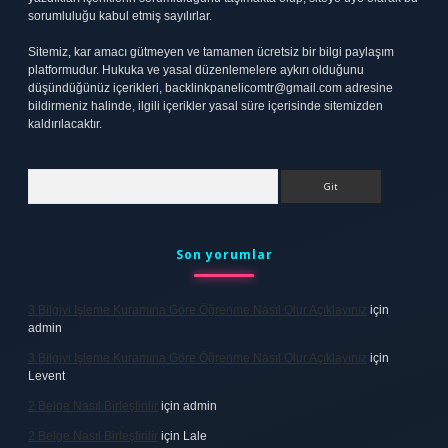
sorumluluğu kabul etmiş sayılırlar.
Sitemiz, kar amacı gütmeyen ve tamamen ücretsiz bir bilgi paylaşım
platformudur. Hukuka ve yasal düzenlemelere aykırı olduğunu
düşündüğünüz içerikleri,
backlinkpanelicomtr@gmail.com
adresine
bildirmeniz halinde, ilgili içerikler yasal süre içerisinde sitemizden
kaldırılacaktır.
Arama
Son yorumlar
3 Bilgiyi Işleme Kuramına Göre Öğrenme Nasıl Olur Açıklayınız
için
admin
3 Bilgiyi Işleme Kuramına Göre Öğrenme Nasıl Olur Açıklayınız
için
Levent
2 Belge Nasıl Birleştirilir
için
admin
2 Belge Nasıl Birleştirilir
için
Lale