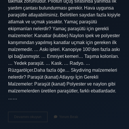
takmak zorunludur. Pilotun uçuş sırasında yanında ilk
yardım çantası bulundurması gerekir. Hava uygunsa
paraşütle atlayabilirsiniz. Belirtilen sayıdan fazla kişiyle
atlamak ve uçmak yasaktır. Yamaç paraşütü
ekipmanları nelerdir? Yamaç paraşütü için gerekli
malzemeler: Kanatlar (kubbe) Naylon ipek ve polyester
karışımından yapılmış kanatlar uçmak için gereken ilk
malzemedir. … Askı ipleri. Kanopiye 100’den fazla askı
ipi bağlanmıştır. … Emniyet kemeri… Taşıma kolonları.
… Yedek paraşüt. … Kask. … Radyo. …
Rüzgarölçer.Daha fazla öğe… Skydiving malzemeleri
nelerdir? Paraşüt (kanat) Atlayışı İçin Gerekli
Malzemeler: Paraşüt (kanat) Polyester ve naylon gibi
malzemelerden üretilen paraşütler, farklı ebatlardadır.
……
Paraşütle
Devamını okuyun
Yorum Bırak
Atlamak
Için