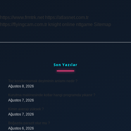
Neye
Ihtiyaç
Vardır
https://www.frmtrk.net
https://atlasnet.com.tr
https://flyingcam.com.tr
knight online
nttgame
Sitemap
Sidebar
Son Yazılar
Toz kondurmamak deyiminin anlamı nedir ?
Ağustos 8, 2026
Kurutma makinesinde kotlar hangi programda yıkanır ?
Ağustos 7, 2026
Kimin averajı yüksek ?
Ağustos 7, 2026
Boğazda parazit olur mu ?
Ağustos 6, 2026