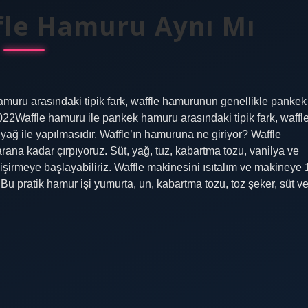
fle Hamuru Aynı Mı
muru arasındaki tipik fark, waffle hamurunun genellikle pankek
22Waffle hamuru ile pankek hamuru arasındaki tipik fark, waffl
ğ ile yapılmasıdır. Waffle’ın hamuruna ne giriyor? Waffle
ana kadar çırpıyoruz. Süt, yağ, tuz, kabartma tozu, vanilya ve
pişirmeye başlayabiliriz. Waffle makinesini ısıtalım ve makineye 
 pratik hamur işi yumurta, un, kabartma tozu, toz şeker, süt v