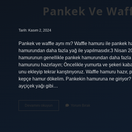
Pankek Ve Waf
Tarih: Kasım 2, 2024
Pankek ve waffle aynı mı? Waffle hamuru ile pankek ha
hamurundan daha fazla yağ ile yapılmasıdır.3 Nisan 20
hamurunun genellikle pankek hamurundan daha fazla ya
hamurunu hazırlayın; Öncelikle yumurta ve şekeri kabar
unu ekleyip tekrar karıştırıyoruz. Waffle hamuru hazır, 
kepçe hamur dökelim. Pankekin hamuruna ne giriyor? Bu
ayçiçek yağı gibi…
Pankek
Devamını okuyun
Yorum Bırak
Ve
Waffle
Hamuru
Aynı
Mı