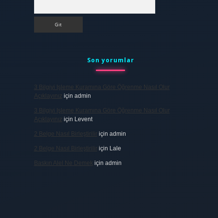
Arama
Son yorumlar
3 Bilgiyi Işleme Kuramına Göre Öğrenme Nasıl Olur
Açıklayınız
için
admin
3 Bilgiyi Işleme Kuramına Göre Öğrenme Nasıl Olur
Açıklayınız
için
Levent
2 Belge Nasıl Birleştirilir
için
admin
2 Belge Nasıl Birleştirilir
için
Lale
Baskın Alel Ne Demek
için
admin