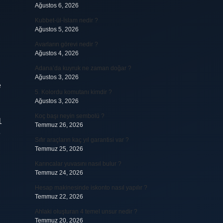
Ağustos 6, 2026
Kubbet-ül-İslam nedir ?
Ağustos 5, 2026
Avarların görevi nedir ?
Ağustos 4, 2026
Adana’da kuyruk ne zaman doğar ?
Ağustos 3, 2026
e
5. Kolordu komutanı kimdir ?
Ağustos 3, 2026
Koç başı neyin sembolü ?
1
Temmuz 26, 2026
e
Sıfır araçların kaç yıl garantisi var ?
Temmuz 25, 2026
Karıncalar yuvasını nasıl bulur ?
Temmuz 24, 2026
Hesap makinesinde iskonto nasıl yapılır ?
Temmuz 22, 2026
Ahlaki oluşturan 4 temel unsur nedir ?
Temmuz 20, 2026