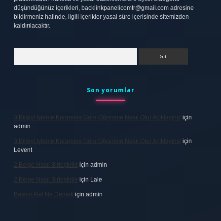
düşündüğünüz içerikleri,
backlinkpanelicomtr@gmail.com
adresine
bildirmeniz halinde, ilgili içerikler yasal süre içerisinde sitemizden
kaldırılacaktır.
Arama
Son yorumlar
3 Bilgiyi Işleme Kuramına Göre Öğrenme Nasıl Olur Açıklayınız
için
admin
3 Bilgiyi Işleme Kuramına Göre Öğrenme Nasıl Olur Açıklayınız
için
Levent
2 Belge Nasıl Birleştirilir
için
admin
2 Belge Nasıl Birleştirilir
için
Lale
Baskın Alel Ne Demek
için
admin