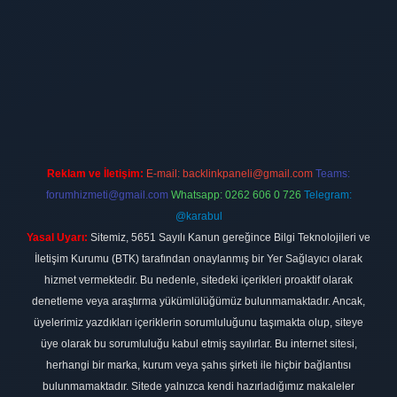
ilbet
vdcasino firması
vdcasino
https://www.betexper.xyz/
betci giri
Reklam ve İletişim:
E-mail:
backlinkpaneli@gmail.com
Teams:
forumhizmeti@gmail.com
Whatsapp: 0262 606 0 726
Telegram:
@karabul
Yasal Uyarı:
Sitemiz, 5651 Sayılı Kanun gereğince Bilgi Teknolojileri ve
İletişim Kurumu (BTK) tarafından onaylanmış bir Yer Sağlayıcı olarak
hizmet vermektedir. Bu nedenle, sitedeki içerikleri proaktif olarak
denetleme veya araştırma yükümlülüğümüz bulunmamaktadır. Ancak,
üyelerimiz yazdıkları içeriklerin sorumluluğunu taşımakta olup, siteye
üye olarak bu sorumluluğu kabul etmiş sayılırlar. Bu internet sitesi,
herhangi bir marka, kurum veya şahıs şirketi ile hiçbir bağlantısı
bulunmamaktadır. Sitede yalnızca kendi hazırladığımız makaleler