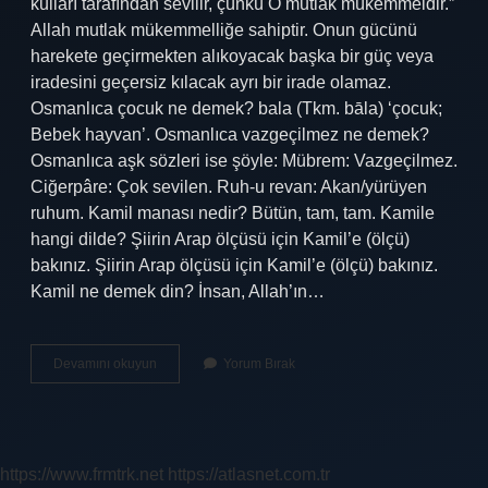
kulları tarafından sevilir, çünkü O mutlak mükemmeldir.”
Allah mutlak mükemmelliğe sahiptir. Onun gücünü
harekete geçirmekten alıkoyacak başka bir güç veya
iradesini geçersiz kılacak ayrı bir irade olamaz.
Osmanlıca çocuk ne demek? bala (Tkm. bāla) ‘çocuk;
Bebek hayvan’. Osmanlıca vazgeçilmez ne demek?
Osmanlıca aşk sözleri ise şöyle: Mübrem: Vazgeçilmez.
Ciğerpâre: Çok sevilen. Ruh-u revan: Akan/yürüyen
ruhum. Kamil manası nedir? Bütün, tam, tam. Kamile
hangi dilde? Şiirin Arap ölçüsü için Kamil’e (ölçü)
bakınız. Şiirin Arap ölçüsü için Kamil’e (ölçü) bakınız.
Kamil ne demek din? İnsan, Allah’ın…
Kamil
Devamını okuyun
Yorum Bırak
Osmanlıca
Ne
Demek
https://www.frmtrk.net
https://atlasnet.com.tr