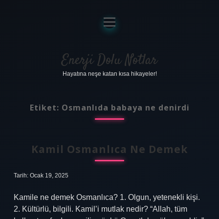
menüyü
aç
Anasayfa
Gizlilik Politikası
Enerji Dolu Notlar
Hayatına neşe katan kısa hikayeler!
Yasal Uyarı
Hakkımızda
Etiket:
Osmanlıda babaya ne denirdi
Kamil Osmanlıca Ne Demek
Tarih: Ocak 19, 2025
Kamile ne demek Osmanlıca? 1. Olgun, yetenekli kişi.
2. Kültürlü, bilgili. Kamil’i mutlak nedir? “Allah, tüm