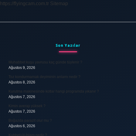
https://flyingcam.com.tr
Sitemap
Sidebar
Son Yazılar
Muhabbet kuşu yavrusu kaç günde tüylenir ?
Ağustos 9, 2026
Toz kondurmamak deyiminin anlamı nedir ?
Ağustos 8, 2026
Kurutma makinesinde kotlar hangi programda yıkanır ?
Ağustos 7, 2026
Kimin averajı yüksek ?
Ağustos 7, 2026
Boğazda parazit olur mu ?
Ağustos 6, 2026
Kubbet-ül-İslam nedir ?