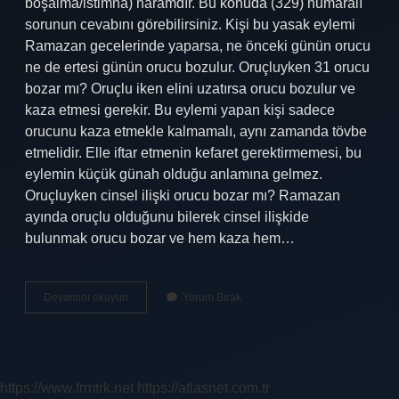
boşalma/istimna) haramdır. Bu konuda (329) numaralı
sorunun cevabını görebilirsiniz. Kişi bu yasak eylemi
Ramazan gecelerinde yaparsa, ne önceki günün orucu
ne de ertesi günün orucu bozulur. Oruçluyken 31 orucu
bozar mı? Oruçlu iken elini uzatırsa orucu bozulur ve
kaza etmesi gerekir. Bu eylemi yapan kişi sadece
orucunu kaza etmekle kalmamalı, aynı zamanda tövbe
etmelidir. Elle iftar etmenin kefaret gerektirmemesi, bu
eylemin küçük günah olduğu anlamına gelmez.
Oruçluyken cinsel ilişki orucu bozar mı? Ramazan
ayında oruçlu olduğunu bilerek cinsel ilişkide
bulunmak orucu bozar ve hem kaza hem…
Oruç
Devamını okuyun
Yorum Bırak
Iken
Av
Yapılır
Mı
https://www.frmtrk.net
https://atlasnet.com.tr