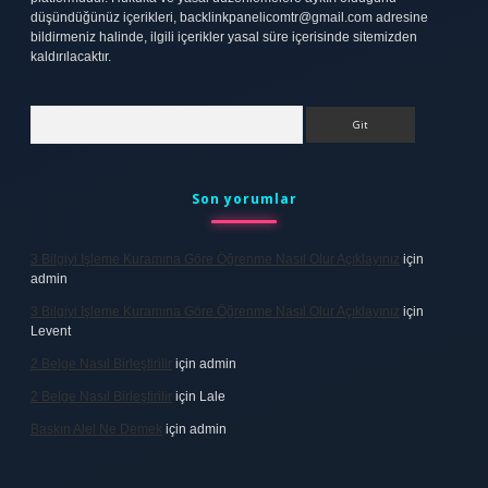
düşündüğünüz içerikleri,
backlinkpanelicomtr@gmail.com
adresine
bildirmeniz halinde, ilgili içerikler yasal süre içerisinde sitemizden
kaldırılacaktır.
Arama
Son yorumlar
3 Bilgiyi Işleme Kuramına Göre Öğrenme Nasıl Olur Açıklayınız
için
admin
3 Bilgiyi Işleme Kuramına Göre Öğrenme Nasıl Olur Açıklayınız
için
Levent
2 Belge Nasıl Birleştirilir
için
admin
2 Belge Nasıl Birleştirilir
için
Lale
Baskın Alel Ne Demek
için
admin