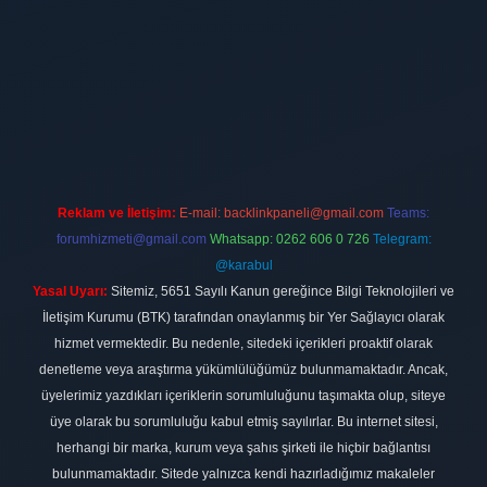
ilbet
vdcasino firması
vdcasino
https://www.betexper.xyz/
betci giri
Reklam ve İletişim:
E-mail:
backlinkpaneli@gmail.com
Teams:
forumhizmeti@gmail.com
Whatsapp: 0262 606 0 726
Telegram:
@karabul
Yasal Uyarı:
Sitemiz, 5651 Sayılı Kanun gereğince Bilgi Teknolojileri ve
İletişim Kurumu (BTK) tarafından onaylanmış bir Yer Sağlayıcı olarak
hizmet vermektedir. Bu nedenle, sitedeki içerikleri proaktif olarak
denetleme veya araştırma yükümlülüğümüz bulunmamaktadır. Ancak,
üyelerimiz yazdıkları içeriklerin sorumluluğunu taşımakta olup, siteye
üye olarak bu sorumluluğu kabul etmiş sayılırlar. Bu internet sitesi,
herhangi bir marka, kurum veya şahıs şirketi ile hiçbir bağlantısı
bulunmamaktadır. Sitede yalnızca kendi hazırladığımız makaleler