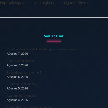
https://flyingcam.com.tr
knight online
nttgame
Sitemap
Sidebar
Son Yazılar
Kurutma makinesinde kotlar hangi programda yıkanır ?
Ağustos 7, 2026
Kimin averajı yüksek ?
Ağustos 7, 2026
Boğazda parazit olur mu ?
Ağustos 6, 2026
Kubbet-ül-İslam nedir ?
Ağustos 5, 2026
Avarların görevi nedir ?
Ağustos 4, 2026
Adana’da kuyruk ne zaman doğar ?