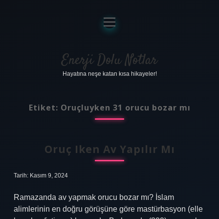
menüyü
aç
Anasayfa
Gizlilik Politikası
Enerji Dolu Notlar
Hayatına neşe katan kısa hikayeler!
Yasal Uyarı
Hakkımızda
Etiket:
Oruçluyken 31 orucu bozar mı
Oruç Iken Av Yapılır Mı
Tarih: Kasım 9, 2024
Ramazanda av yapmak orucu bozar mı? İslam
alimlerinin en doğru görüşüne göre mastürbasyon (elle