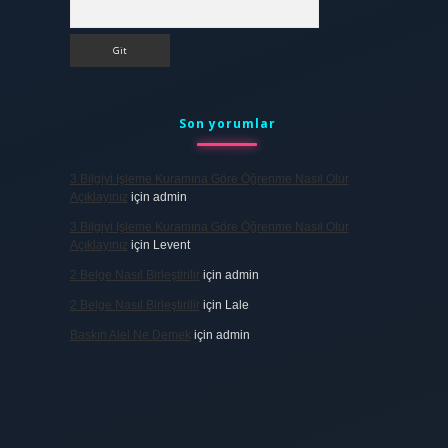
Arama
Son yorumlar
3 Bilgiyi Işleme Kuramına Göre Öğrenme Nasıl Olur
Açıklayınız
için
admin
3 Bilgiyi Işleme Kuramına Göre Öğrenme Nasıl Olur
Açıklayınız
için
Levent
2 Belge Nasıl Birleştirilir
için
admin
2 Belge Nasıl Birleştirilir
için
Lale
Baskın Alel Ne Demek
için
admin