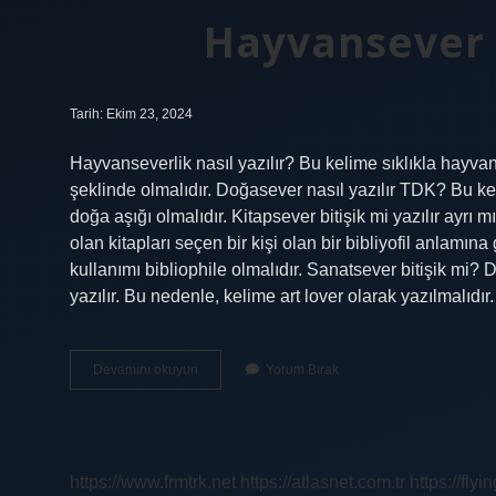
Hayvansever B
Tarih: Ekim 23, 2024
Hayvanseverlik nasıl yazılır? Bu kelime sıklıkla hayvan
şeklinde olmalıdır. Doğasever nasıl yazılır TDK? Bu kel
doğa aşığı olmalıdır. Kitapsever bitişik mi yazılır ayrı m
olan kitapları seçen bir kişi olan bir bibliyofil anlamına
kullanımı bibliophile olmalıdır. Sanatsever bitişik mi? Di
yazılır. Bu nedenle, kelime art lover olarak yazılmalı
Hayvansever
Devamını okuyun
Yorum Bırak
Bitişik
Mi
Ayrı
Mı
https://www.frmtrk.net
https://atlasnet.com.tr
https://fly