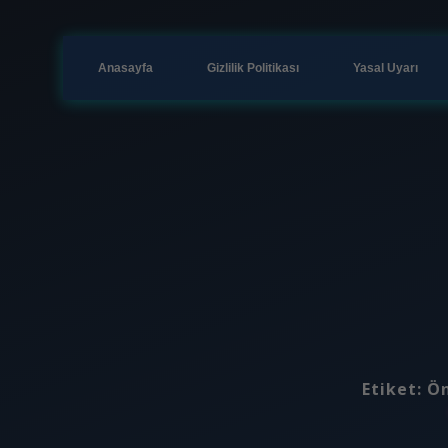
Anasayfa
Gizlilik Politikası
Yasal Uyarı
Etiket:
Ön