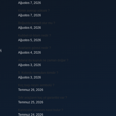
Ağustos 7, 2026
Kimin averajı yüksek ?
Ağustos 7, 2026
Boğazda parazit olur mu ?
Ağustos 6, 2026
Kubbet-ül-İslam nedir ?
Ağustos 5, 2026
Avarların görevi nedir ?
i
Ağustos 4, 2026
Adana’da kuyruk ne zaman doğar ?
Ağustos 3, 2026
5. Kolordu komutanı kimdir ?
Ağustos 3, 2026
Koç başı neyin sembolü ?
Temmuz 26, 2026
Sıfır araçların kaç yıl garantisi var ?
Temmuz 25, 2026
Karıncalar yuvasını nasıl bulur ?
Temmuz 24, 2026