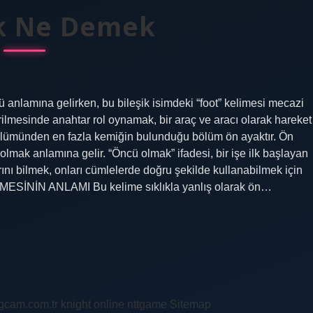
k Ne Demek
anlamına gelirken, bu bileşik isimdeki “foot” kelimesi mecazi
rilmesinde anahtar rol oynamak, bir araç ve aracı olarak hareket
ölümünden en fazla kemiğin bulunduğu bölüm ön ayaktır. Ön
mak anlamına gelir. “Öncü olmak” ifadesi, bir işe ilk başlayan
ını bilmek, onları cümlelerde doğru şekilde kullanabilmek için
İMESİNİN ANLAMI Bu kelime sıklıkla yanlış olarak ön…
ingcam.com.tr
knight online
nttgame
Sitemap