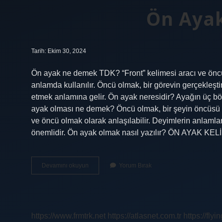
Ön Aya
Tarih: Ekim 30, 2024
Ön ayak ne demek TDK? “Front” kelimesi aracı ve öncü 
anlamda kullanılır. Öncü olmak, bir görevin gerçekleşti
etmek anlamına gelir. Ön ayak neresidir? Ayağın üç b
ayak olması ne demek? Öncü olmak, bir şeyin öncüsü ol
ve öncü olmak olarak anlaşılabilir. Deyimlerin anlamlar
önemlidir. Ön ayak olmak nasıl yazılır? ÖN AYAK KEL
Ön
Devamını okuyun
Yorum Bırak
Ayak
Ne
Demek
https://www.frmtrk.net
https://atlasnet.com.tr
https://fly