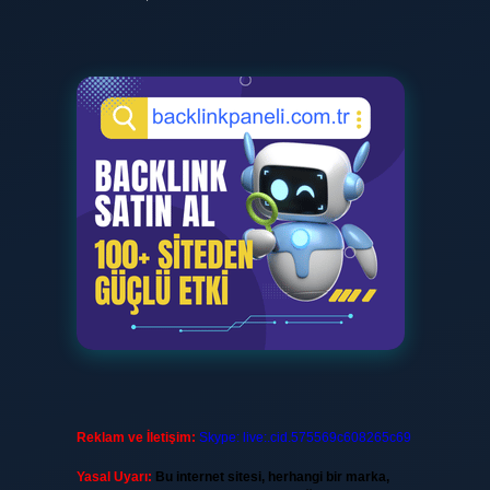
Reklam ve İletişim:
Skype: live:.cid.575569c608265c69
Yasal Uyarı:
Bu internet sitesi, herhangi bir marka,