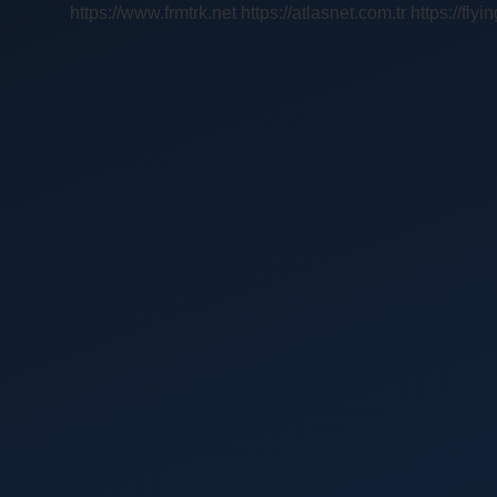
https://www.frmtrk.net
https://atlasnet.com.tr
https://fly