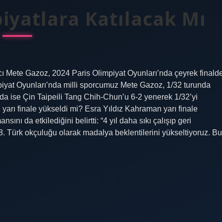
iyatlara Katılacak Mı
ıcı Mete Gazoz, 2024 Paris Olimpiyat Oyunları’nda çeyrek finald
iyat Oyunları’nda milli sporcumuz Mete Gazoz, 1/32 turunda
nda ise Çin Taipeili Tang Chih-Chun’u 6-2 yenerek 1/32’yi
yarı finale yükseldi mi? Esra Yıldız Kahraman yarı finale
sını da etkilediğini belirtti: “4 yıl daha sıkı çalışıp geri
8. Türk okçuluğu olarak madalya beklentilerini yükseltiyoruz. Bu