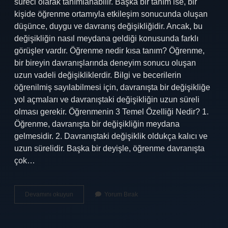
süreci olarak tanımlanabilir. Başka bir tanım ise, bir
kişide öğrenme ortamıyla etkileşim sonucunda oluşan
düşünce, duygu ve davranış değişikliğidir. Ancak, bu
değişikliğin nasıl meydana geldiği konusunda farklı
görüşler vardır. Öğrenme nedir kısa tanım? Öğrenme,
bir bireyin davranışlarında deneyim sonucu oluşan
uzun vadeli değişikliklerdir. Bilgi ve becerilerin
öğrenilmiş sayılabilmesi için, davranışta bir değişikliğe
yol açmaları ve davranıştaki değişikliğin uzun süreli
olması gerekir. Öğrenmenin 3 Temel Özelliği Nedir? 1.
Öğrenme, davranışta bir değişikliğin meydana
gelmesidir. 2. Davranıştaki değişiklik oldukça kalıcı ve
uzun sürelidir. Başka bir deyişle, öğrenme davranışta
çok…
Öğrenme
Devamını okuyun
Yorum Bırak
Ne
Demek
Felsefe