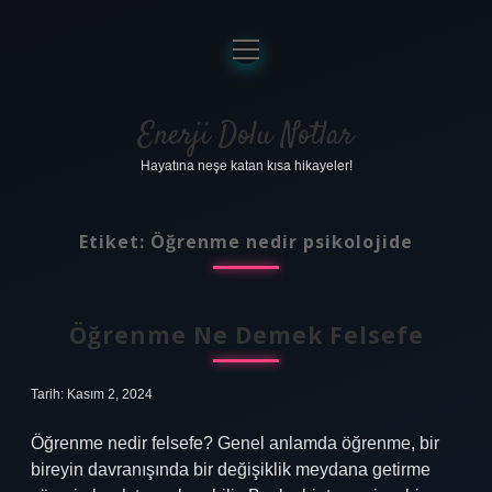
menüyü
aç
Anasayfa
Gizlilik Politikası
Enerji Dolu Notlar
Hayatına neşe katan kısa hikayeler!
Yasal Uyarı
Hakkımızda
Etiket:
Öğrenme nedir psikolojide
Öğrenme Ne Demek Felsefe
Tarih: Kasım 2, 2024
Öğrenme nedir felsefe? Genel anlamda öğrenme, bir
bireyin davranışında bir değişiklik meydana getirme