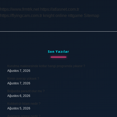
https://www.frmtrk.net
https://atlasnet.com.tr
https://flyingcam.com.tr
knight online
nttgame
Sitemap
Sidebar
Son Yazılar
Kurutma makinesinde kotlar hangi programda yıkanır ?
Ağustos 7, 2026
Kimin averajı yüksek ?
Ağustos 7, 2026
Boğazda parazit olur mu ?
Ağustos 6, 2026
Kubbet-ül-İslam nedir ?
Ağustos 5, 2026
Avarların görevi nedir ?