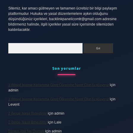
Sitemiz, kar amacı gütmeyen ve tamamen ücretsiz bir bilgi paylaşım
platformudur. Hukuka ve yasal düzenlemelere aykırı olduğunu
düşündüğünüz içerikleri,
backlinkpanelicomtr@gmail.com
adresine
bildirmeniz halinde, ilgili içerikler yasal süre içerisinde sitemizden
kaldırılacaktır.
Arama
Son yorumlar
3 Bilgiyi Işleme Kuramına Göre Öğrenme Nasıl Olur Açıklayınız
için
admin
3 Bilgiyi Işleme Kuramına Göre Öğrenme Nasıl Olur Açıklayınız
için
Levent
2 Belge Nasıl Birleştirilir
için
admin
2 Belge Nasıl Birleştirilir
için
Lale
Baskın Alel Ne Demek
için
admin