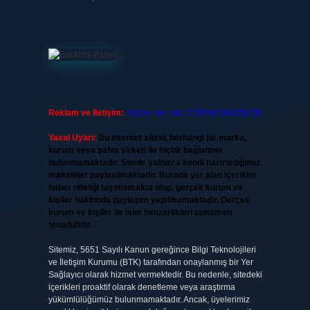
Reklam ve İletişim:
Skype: live:.cid.575569c608265c69
Yasal Uyarı:
Bu internet sitesi, herhangi bir marka,
kurum veya şahıs şirketi ile hiçbir bağlantısı
bulunmamaktadır. Sitede yalnızca kendi hazırladığımız
makaleler paylaşılmaktadır. Burada yer alan içerikler
haber niteliği taşımamakta olup, gerçek kurum ve
kişiler hakkında paylaşım yapılmamaktadır. Gerçek
kurum ve kişiler ile isim benzerlikleri tamamen
tesadüfidir.
Sitemiz, 5651 Sayılı Kanun gereğince Bilgi Teknolojileri
ve İletişim Kurumu (BTK) tarafından onaylanmış bir Yer
Sağlayıcı olarak hizmet vermektedir. Bu nedenle, sitedeki
içerikleri proaktif olarak denetleme veya araştırma
yükümlülüğümüz bulunmamaktadır. Ancak, üyelerimiz