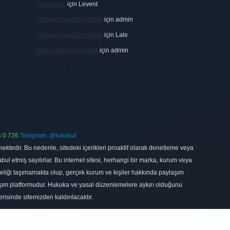
Açıklayınız
için
Levent
2 Belge Nasıl Birleştirilir
için
admin
2 Belge Nasıl Birleştirilir
için
Lale
Baskın Alel Ne Demek
için
admin
 0 726
Telegram: @karabul
ektedir. Bu nedenle, sitedeki içerikleri proaktif olarak denetleme veya
 etmiş sayılırlar. Bu internet sitesi, herhangi bir marka, kurum veya
niteliği taşımamakta olup, gerçek kurum ve kişiler hakkında paylaşım
laşım platformudur. Hukuka ve yasal düzenlemelere aykırı olduğunu
erisinde sitemizden kaldırılacaktır.
Scroll
to