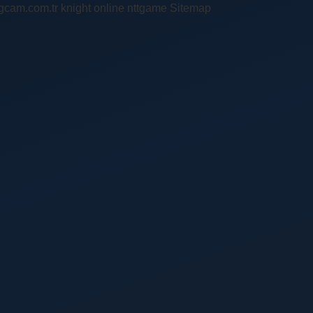
ingcam.com.tr
knight online
nttgame
Sitemap