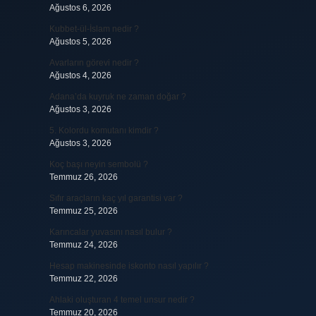
Ağustos 6, 2026
Kubbet-ül-İslam nedir ?
Ağustos 5, 2026
Avarların görevi nedir ?
Ağustos 4, 2026
Adana’da kuyruk ne zaman doğar ?
Ağustos 3, 2026
5. Kolordu komutanı kimdir ?
Ağustos 3, 2026
Koç başı neyin sembolü ?
Temmuz 26, 2026
Sıfır araçların kaç yıl garantisi var ?
Temmuz 25, 2026
Karıncalar yuvasını nasıl bulur ?
Temmuz 24, 2026
Hesap makinesinde iskonto nasıl yapılır ?
Temmuz 22, 2026
Ahlaki oluşturan 4 temel unsur nedir ?
Temmuz 20, 2026