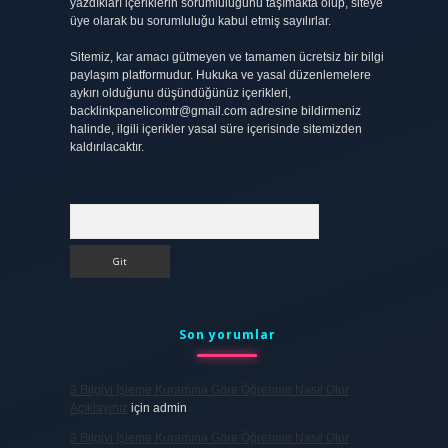
yazdıkları içeriklerin sorumluluğunu taşımakta olup, siteye
üye olarak bu sorumluluğu kabul etmiş sayılırlar.
Sitemiz, kar amacı gütmeyen ve tamamen ücretsiz bir bilgi
paylaşım platformudur. Hukuka ve yasal düzenlemelere
aykırı olduğunu düşündüğünüz içerikleri,
backlinkpanelicomtr@gmail.com
adresine bildirmeniz
halinde, ilgili içerikler yasal süre içerisinde sitemizden
kaldırılacaktır.
Arama
Son yorumlar
3 Bilgiyi Işleme Kuramına Göre Öğrenme Nasıl Olur
Açıklayınız
için
admin
3 Bilgiyi Işleme Kuramına Göre Öğrenme Nasıl Olur