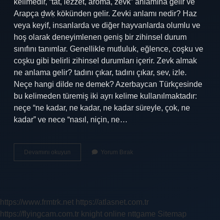
kelimedir, “tat, lezzet, aroma, zevk” anlamına gelir ve
Arapça ḏwḳ kökünden gelir. Zevki anlamı nedir? Haz
veya keyif, insanlarda ve diğer hayvanlarda olumlu ve
hoş olarak deneyimlenen geniş bir zihinsel durum
sınıfını tanımlar. Genellikle mutluluk, eğlence, coşku ve
coşku gibi belirli zihinsel durumları içerir. Zevk almak
ne anlama gelir? tadını çıkar, tadını çıkar, sev, izle.
Neçe hangi dilde ne demek? Azerbaycan Türkçesinde
bu kelimeden türemiş iki ayrı kelime kullanılmaktadır:
neçe “ne kadar, ne kadar, ne kadar süreyle, çok, ne
kadar” ve nece “nasıl, niçin, ne…
Zevk
Devamını okuyun
Yorum Bırak
Hangi
Dilde
https://www.frmtrk.net
https://atlasnet.com.tr
https://flyingcam.com.tr
knight online
nttgame
Sitemap