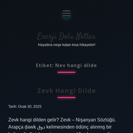
menüyü
aç
Anasayfa
Gizlilik Politikası
Enerji Dolu Notlar
Hayatına neşe katan kısa hikayeler!
Yasal Uyarı
Hakkımızda
Etiket:
Nev hangi dilde
Zevk Hangi Dilde
Tarih: Ocak 30, 2025
Zevk hangi dilden gelir? Zevk – Nişanyan Sözlüğü.
Arapça ḏawḳ ذوق kelimesinden ödünç alınmış bir