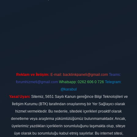
ilbet
vdcasino firması
vdcasino
https://www.betexper.xyz/
betci giri
Reklam ve İletişim:
E-mail:
backlinkpaneli@gmail.com
Teams:
forumhizmeti@gmail.com
Whatsapp: 0262 606 0 726
Telegram:
@karabul
Yasal Uyarı:
Sitemiz, 5651 Sayılı Kanun gereğince Bilgi Teknolojileri ve
İletişim Kurumu (BTK) tarafından onaylanmış bir Yer Sağlayıcı olarak
hizmet vermektedir. Bu nedenle, sitedeki içerikleri proaktif olarak
denetleme veya araştırma yükümlülüğümüz bulunmamaktadır. Ancak,
üyelerimiz yazdıkları içeriklerin sorumluluğunu taşımakta olup, siteye
üye olarak bu sorumluluğu kabul etmiş sayılırlar. Bu internet sitesi,