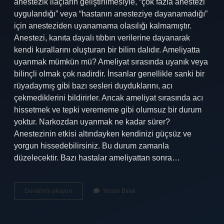
anestezik ilaçların geliştirilmesiyle, “çok fazla anestezi
uygulandığı” veya “hastanın anesteziye dayanamadığı”
için anesteziden uyanamama olasılığı kalmamıştır.
Anestezi, kanıta dayalı tıbbın verilerine dayanarak
kendi kurallarını oluşturan bir bilim dalıdır. Ameliyatta
uyanmak mümkün mü? Ameliyat sırasında uyanık veya
bilinçli olmak çok nadirdir. İnsanlar genellikle sanki bir
rüyadaymış gibi bazı sesleri duyduklarını, acı
çekmediklerini bildirirler. Ancak ameliyat sırasında acı
hissetmek ve tepki verememe gibi olumsuz bir durum
yoktur. Narkozdan uyanmak ne kadar sürer?
Anestezinin etkisi altındayken kendinizi güçsüz ve
yorgun hissedebilirsiniz. Bu durum zamanla
düzelecektir. Bazı hastalar ameliyattan sonra…
Narkozdan
Devamını okuyun
Yorum Bırak
Uyanılır
Mı