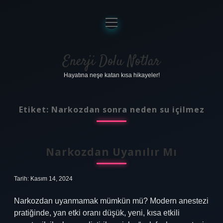
menüyü
aç
Anasayfa
Gizlilik Politikası
Enerji Dolu Notlar
Hayatına neşe katan kısa hikayeler!
Yasal Uyarı
Hakkımızda
Etiket:
Narkozdan sonra neden su içilmez
Narkozdan Uyanılır Mı
Tarih: Kasım 14, 2024
Narkozdan uyanmamak mümkün mü? Modern anestezi
pratiğinde, yan etki oranı düşük, yeni, kısa etkili