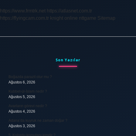
https://www.frmtrk.net
https://atlasnet.com.tr
https://flyingcam.com.tr
knight online
nttgame
Sitemap
Sidebar
Son Yazılar
Boğazda parazit olur mu ?
Ağustos 6, 2026
Kubbet-ül-İslam nedir ?
Ağustos 5, 2026
Avarların görevi nedir ?
Ağustos 4, 2026
Adana’da kuyruk ne zaman doğar ?
Ağustos 3, 2026
5. Kolordu komutanı kimdir ?