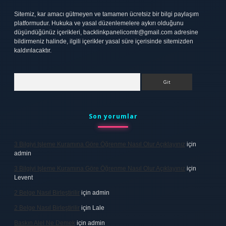
Sitemiz, kar amacı gütmeyen ve tamamen ücretsiz bir bilgi paylaşım
platformudur. Hukuka ve yasal düzenlemelere aykırı olduğunu
düşündüğünüz içerikleri,
backlinkpanelicomtr@gmail.com
adresine
bildirmeniz halinde, ilgili içerikler yasal süre içerisinde sitemizden
kaldırılacaktır.
Arama
Son yorumlar
3 Bilgiyi Işleme Kuramına Göre Öğrenme Nasıl Olur Açıklayınız
için
admin
3 Bilgiyi Işleme Kuramına Göre Öğrenme Nasıl Olur Açıklayınız
için
Levent
2 Belge Nasıl Birleştirilir
için
admin
2 Belge Nasıl Birleştirilir
için
Lale
Baskın Alel Ne Demek
için
admin