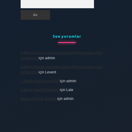
Arama
Son yorumlar
3 Bilgiyi Işleme Kuramına Göre Öğrenme Nasıl Olur
Açıklayınız
için
admin
3 Bilgiyi Işleme Kuramına Göre Öğrenme Nasıl Olur
Açıklayınız
için
Levent
2 Belge Nasıl Birleştirilir
için
admin
2 Belge Nasıl Birleştirilir
için
Lale
Baskın Alel Ne Demek
için
admin