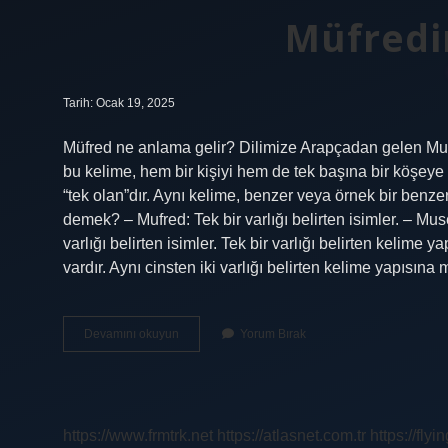
Müfredi
Tarih: Ocak 19, 2025
Müfred ne anlama gelir? Dilimize Arapçadan gelen Mufre
bu kelime, hem bir kişiyi hem de tek başına bir köşeye 
“tek olan”dır. Aynı kelime, benzer veya örnek bir benze
demek? – Mufred: Tek bir varlığı belirten isimler. – Mus
varlığı belirten isimler. Tek bir varlığı belirten kelime 
vardır. Aynı cinsten iki varlığı belirten kelime yapısın
Müfredin
Devamını okuyun
Yorum Bırak
Ne
Demek
https://www.frmtrk.net
https://atlasnet.com.tr
https://fly