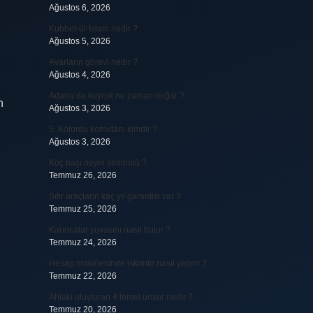
Ağustos 6, 2026
Kubbet-ül-İslam nedir ?
Ağustos 5, 2026
Avarların görevi nedir ?
Ağustos 4, 2026
Adana’da kuyruk ne zaman doğar ?
n
Ağustos 3, 2026
5. Kolordu komutanı kimdir ?
Ağustos 3, 2026
Koç başı neyin sembolü ?
Temmuz 26, 2026
Sıfır araçların kaç yıl garantisi var ?
Temmuz 25, 2026
Karıncalar yuvasını nasıl bulur ?
Temmuz 24, 2026
Hesap makinesinde iskonto nasıl yapılır ?
Temmuz 22, 2026
Ahlaki oluşturan 4 temel unsur nedir ?
Temmuz 20, 2026