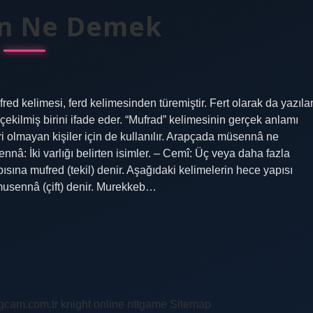
n Ne Demek
d kelimesi, ferd kelimesinden türemiştir. Fert olarak da yazıla
çekilmiş birini ifade eder. “Mufrad” kelimesinin gerçek anlamı
ri olmayan kişiler için de kullanılır. Arapçada müsennâ ne
ennâ: İki varlığı belirten isimler. – Cemî: Üç veya daha fazla
yapısına mufred (tekil) denir. Aşağıdaki kelimelerin hece yapısı
a musennâ (çift) denir. Murekkeb…
ingcam.com.tr
knight online
nttgame
Sitemap