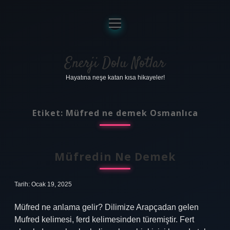
menüyü
aç
Anasayfa
Gizlilik Politikası
Enerji Dolu Notlar
Hayatına neşe katan kısa hikayeler!
Yasal Uyarı
Hakkımızda
Etiket:
Müfred ne demek Osmanlıca
Müfredin Ne Demek
Tarih: Ocak 19, 2025
Müfred ne anlama gelir? Dilimize Arapçadan gelen
Mufred kelimesi, ferd kelimesinden türemiştir. Fert