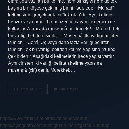
olarak da yazılan bu kelime, hem bir kişiyi hem de tek
başına bir köşeye çekilmiş birini ifade eder. “Mufrad”
kelimesinin gerçek anlamı “tek olan”dır. Aynı kelime,
benzer veya örnek bir benzeri olmayan kişiler için de
kullanılır. Arapçada müsennâ ne demek? – Mufred: Tek
bir varlığı belirten isimler. – Musennâ: İki varlığı belirten
isimler. – Cemî: Üç veya daha fazla varlığı belirten
isimler. Tek bir varlığı belirten kelime yapısına mufred
(tekil) denir. Aşağıdaki kelimelerin hece yapısı vardır.
Aynı cinsten iki varlığı belirten kelime yapısına
musennâ (çift) denir. Murekkeb…
Müfredin
Devamını okuyun
Yorum Bırak
Ne
Demek
https://www.frmtrk.net
https://atlasnet.com.tr
https://flyingcam.com.tr
knight online
nttgame
Sitemap