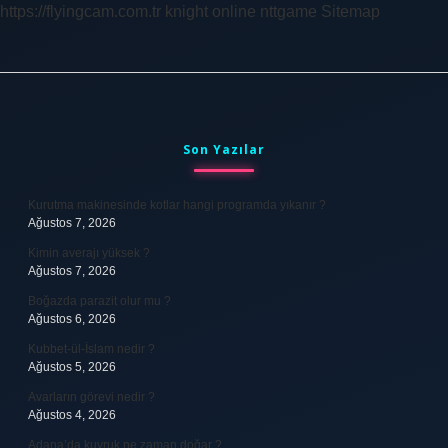
https://flyingcam.com.tr
knight online
nttgame
Sitemap
Sidebar
Son Yazılar
Kurutma makinesinde kotlar hangi programda yıkanır ?
Ağustos 7, 2026
Kimin averajı yüksek ?
Ağustos 7, 2026
Boğazda parazit olur mu ?
Ağustos 6, 2026
Kubbet-ül-İslam nedir ?
Ağustos 5, 2026
Avarların görevi nedir ?
Ağustos 4, 2026
Adana’da kuyruk ne zaman doğar ?