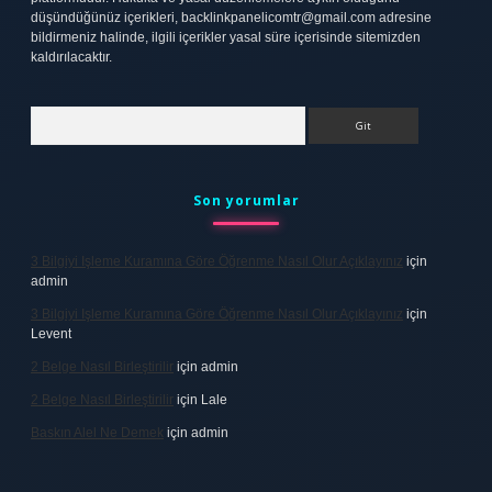
düşündüğünüz içerikleri,
backlinkpanelicomtr@gmail.com
adresine
bildirmeniz halinde, ilgili içerikler yasal süre içerisinde sitemizden
kaldırılacaktır.
Arama
Son yorumlar
3 Bilgiyi Işleme Kuramına Göre Öğrenme Nasıl Olur Açıklayınız
için
admin
3 Bilgiyi Işleme Kuramına Göre Öğrenme Nasıl Olur Açıklayınız
için
Levent
2 Belge Nasıl Birleştirilir
için
admin
2 Belge Nasıl Birleştirilir
için
Lale
Baskın Alel Ne Demek
için
admin