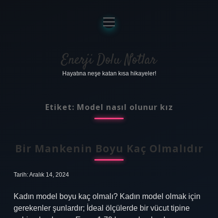
menüyü
aç
Anasayfa
Gizlilik Politikası
Enerji Dolu Notlar
Hayatına neşe katan kısa hikayeler!
Yasal Uyarı
Hakkımızda
Etiket:
Model nasıl olunur kız
Bir Mankenin Boyu Kaç Olmalıdır
Tarih: Aralık 14, 2024
Kadın model boyu kaç olmalı? Kadın model olmak için
gerekenler şunlardır; İdeal ölçülerde bir vücut tipine