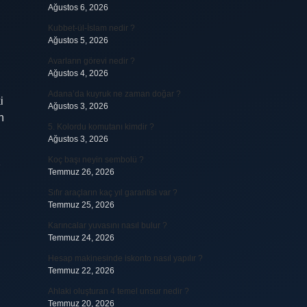
Ağustos 6, 2026
Kubbet-ül-İslam nedir ?
Ağustos 5, 2026
Avarların görevi nedir ?
Ağustos 4, 2026
Adana’da kuyruk ne zaman doğar ?
i
Ağustos 3, 2026
n
5. Kolordu komutanı kimdir ?
Ağustos 3, 2026
Koç başı neyin sembolü ?
Temmuz 26, 2026
Sıfır araçların kaç yıl garantisi var ?
Temmuz 25, 2026
Karıncalar yuvasını nasıl bulur ?
Temmuz 24, 2026
Hesap makinesinde iskonto nasıl yapılır ?
Temmuz 22, 2026
Ahlaki oluşturan 4 temel unsur nedir ?
Temmuz 20, 2026