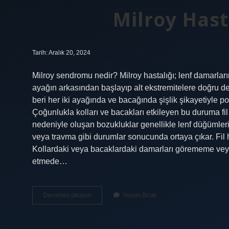
Milroy Has
Tarih: Aralık 20, 2024
Milroy sendromu nedir? Milroy hastalığı; lenf damarlar
ayağın arkasından başlayıp alt ekstremitelere doğru d
beri her iki ayağında ve bacağında şişlik şikayetiyle po
Çoğunlukla kolları ve bacakları etkileyen bu duruma fil 
nedeniyle oluşan bozukluklar genellikle lenf düğümlerin
veya travma gibi durumlar sonucunda ortaya çıkar. Fil has
Kollardaki veya bacaklardaki damarları görememe veya
etmede…
Milroy
Devamını okuyun
Yorum Bırak
Hastalığı
Ne
Demek