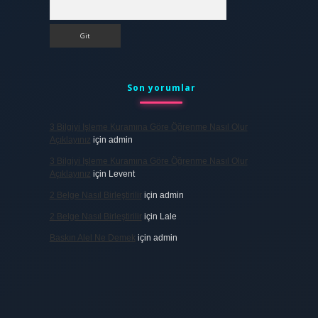
Arama
Son yorumlar
3 Bilgiyi Işleme Kuramına Göre Öğrenme Nasıl Olur
Açıklayınız
için
admin
3 Bilgiyi Işleme Kuramına Göre Öğrenme Nasıl Olur
Açıklayınız
için
Levent
2 Belge Nasıl Birleştirilir
için
admin
2 Belge Nasıl Birleştirilir
için
Lale
Baskın Alel Ne Demek
için
admin