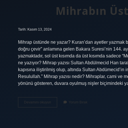
Mihrabın Üs
Tarih: Kasım 13, 2024
Mihrap üstünde ne yazar? Kuran’dan ayetler yazmak bi
doğru çevir” anlamına gelen Bakara Suresi’nin 144. ayet
yazmaktadır, sol üst kısımda da üst kısımda sadece “Mu
ne yazıyor? Mihrap yazısı Sultan Abdülmecid Han tarafın
kapısına iliştirilmiş olup, altında Sultan Abdümecid’i
Resulullah.” Mihrap yazısı nedir? Mihraplar, cami ve 
yönünü gösteren, duvara oyulmuş nişler biçimindeki y
Mihrabın
Devamını okuyun
Yorum Bırak
Üstünde
Ne
Yazıyor