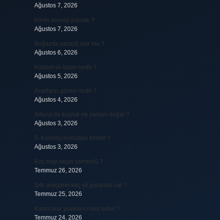
Ağustos 7, 2026
Kimin averajı yüksek ?
Ağustos 7, 2026
Boğazda parazit olur mu ?
Ağustos 6, 2026
Kubbet-ül-İslam nedir ?
Ağustos 5, 2026
Avarların görevi nedir ?
Ağustos 4, 2026
Adana’da kuyruk ne zaman doğar ?
Ağustos 3, 2026
5. Kolordu komutanı kimdir ?
Ağustos 3, 2026
Koç başı neyin sembolü ?
Temmuz 26, 2026
Sıfır araçların kaç yıl garantisi var ?
Temmuz 25, 2026
Karıncalar yuvasını nasıl bulur ?
Temmuz 24, 2026