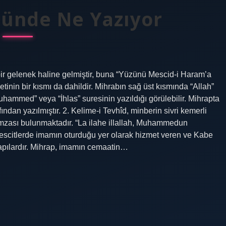
tünde Ne Yazıyor
r gelenek haline gelmiştir, buna “Yüzünü Mescid-i Haram’a
inin bir kısmı da dahildir. Mihrabın sağ üst kısmında “Allah”
hammed” veya “İhlas” suresinin yazıldığı görülebilir. Mihrapta
dan yazılmıştır. 2. Kelime-i Tevhîd, minberin sivri kemerli
n imzası bulunmaktadır. “La ilahe illallah, Muhammedun
mescitlerde imamın oturduğu yer olarak hizmet veren ve Kabe
apılardır. Mihrap, imamın cemaatin…