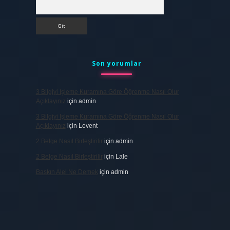
Arama
Son yorumlar
3 Bilgiyi Işleme Kuramına Göre Öğrenme Nasıl Olur
Açıklayınız
için
admin
3 Bilgiyi Işleme Kuramına Göre Öğrenme Nasıl Olur
Açıklayınız
için
Levent
2 Belge Nasıl Birleştirilir
için
admin
2 Belge Nasıl Birleştirilir
için
Lale
Baskın Alel Ne Demek
için
admin