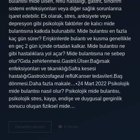
bulantısı mide ülseri, reflü hastalığı, gastrit, sindirim
sistemi enfeksiyonları veya diğer sağlık sorunlarına
işaret edebilir. Ek olarak, stres, anksiyete veya
depresyon gibi psikolojik faktörler de kalıcı mide
bulantısına katkıda bulunabilir. Mide bulantısı en fazla
kaç gün sürer? Erişkinlerde bulantı ve kusma genellikle
en geç 2 gün içinde ortadan kalkar. Mide bulantısı ne
gibi hastalıklara yol açar? Mide bulantısına ne sebep
olur?Gıda zehirlenmesi.Gastrit.Ülser.Bağırsak
enfeksiyonları ve tıkanıklığıSafra kesesi
hastalığıGastroözofageal reflüKanser tedavileri.Baş
dönmesi.Daha fazla makale…•24 Mart 2022 Psikolojik
mide bulantısı nasıl olur? Psikolojik mide bulantısı,
psikolojik stres, kaygı, endişe ve duygusal gerginlik
sonucu oluşan fiziksel mide…
Mide
Devamını okuyun
8 Yorum
Bulantısı
Ne