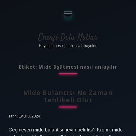
menüyü
aç
Anasayfa
Gizlilik Politikası
Enerji Dolu Notlar
Hayatına neşe katan kısa hikayeler!
Yasal Uyarı
Hakkımızda
Etiket:
Mide üşütmesi nasıl anlaşılır
Mide Bulantısı Ne Zaman
Tehlikeli Olur
Tarih: Eylül 8, 2024
Geçmeyen mide bulantısı neyin belirtisi? Kronik mide