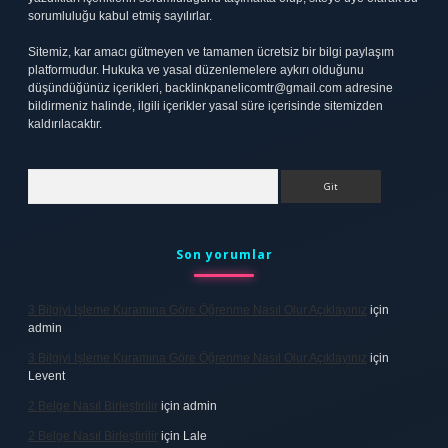
sorumluluğu kabul etmiş sayılırlar.
Sitemiz, kar amacı gütmeyen ve tamamen ücretsiz bir bilgi paylaşım
platformudur. Hukuka ve yasal düzenlemelere aykırı olduğunu
düşündüğünüz içerikleri,
backlinkpanelicomtr@gmail.com
adresine
bildirmeniz halinde, ilgili içerikler yasal süre içerisinde sitemizden
kaldırılacaktır.
Arama
Son yorumlar
3 Bilgiyi Işleme Kuramına Göre Öğrenme Nasıl Olur Açıklayınız
için
admin
3 Bilgiyi Işleme Kuramına Göre Öğrenme Nasıl Olur Açıklayınız
için
Levent
2 Belge Nasıl Birleştirilir
için
admin
2 Belge Nasıl Birleştirilir
için
Lale