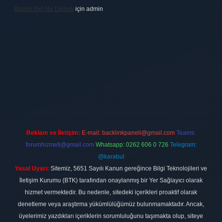
Baskın Alel Ne Demek
için
admin
.xyz/
betci giriş
hiltonbet
Reklam ve İletişim:
E-mail:
backlinkpaneli@gmail.com
Teams:
forumhizmeti@gmail.com
Whatsapp: 0262 606 0 726
Telegram:
@karabul
Yasal Uyarı:
Sitemiz, 5651 Sayılı Kanun gereğince Bilgi Teknolojileri ve
İletişim Kurumu (BTK) tarafından onaylanmış bir Yer Sağlayıcı olarak
hizmet vermektedir. Bu nedenle, sitedeki içerikleri proaktif olarak
denetleme veya araştırma yükümlülüğümüz bulunmamaktadır. Ancak,
üyelerimiz yazdıkları içeriklerin sorumluluğunu taşımakta olup, siteye