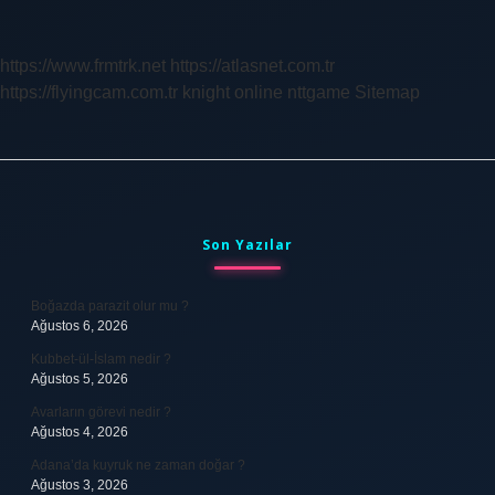
Zaman
Tehlikeli
Olur
https://www.frmtrk.net
https://atlasnet.com.tr
https://flyingcam.com.tr
knight online
nttgame
Sitemap
Sidebar
Son Yazılar
Boğazda parazit olur mu ?
Ağustos 6, 2026
Kubbet-ül-İslam nedir ?
Ağustos 5, 2026
Avarların görevi nedir ?
Ağustos 4, 2026
Adana’da kuyruk ne zaman doğar ?
Ağustos 3, 2026