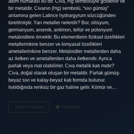
atom numarası 80’dir. Civa, Hg sembolüyle gösterilir ve
bir metaldir. Civanın (Hg) sembolü, “sıvı gümüş”
anlamına gelen Latince hydrargyrum sözcüğünden
türetilmiştir. Yarı metaller nelerdir? Bor, silisyum,
germanyum, arsenik, antimon, tellür ve polonyum
metaloidlere örnektir. Bu elementlerin fiziksel özellikleri
metallerinkine benzer ve kimyasal özellikleri
ametallerinkine benzer. Metaloidler metallerden daha
az iletken ve ametallerden daha iletkendir. Ayrıca
parlak veya mat olabilirler. Cıva metalik katı mıdır?
Civa, doğal olarak oluşan bir metaldir. Parlak gümüş-
beyaz sıvı ve kalay-beyaz katı formda bulunur.
Isıtıldığında renksiz bir gaz haline gelir. Kömür ve…
Cıva
Devamını okuyun
Yorum Bırak
Yarı
Metal
Mi