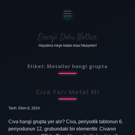
menüyü
aç
Anasayfa
Gizlilik Politikası
Enerji Dolu Notlar
Hayatına neşe katan kısa hikayeler!
Yasal Uyarı
Hakkımızda
Etiket:
Metaller hangi grupta
Cıva Yarı Metal Mi
Tarih: Ekim 8, 2024
Cıva hangi grupta yer alır? Civa, periyodik tablonun 6.
periyodunun 12. grubundaki bir elementtir. Civanın