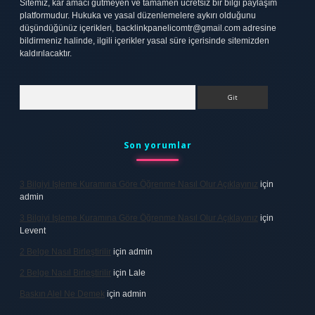
Sitemiz, kar amacı gütmeyen ve tamamen ücretsiz bir bilgi paylaşım
platformudur. Hukuka ve yasal düzenlemelere aykırı olduğunu
düşündüğünüz içerikleri,
backlinkpanelicomtr@gmail.com
adresine
bildirmeniz halinde, ilgili içerikler yasal süre içerisinde sitemizden
kaldırılacaktır.
Arama
Son yorumlar
3 Bilgiyi Işleme Kuramına Göre Öğrenme Nasıl Olur Açıklayınız
için
admin
3 Bilgiyi Işleme Kuramına Göre Öğrenme Nasıl Olur Açıklayınız
için
Levent
2 Belge Nasıl Birleştirilir
için
admin
2 Belge Nasıl Birleştirilir
için
Lale
Baskın Alel Ne Demek
için
admin