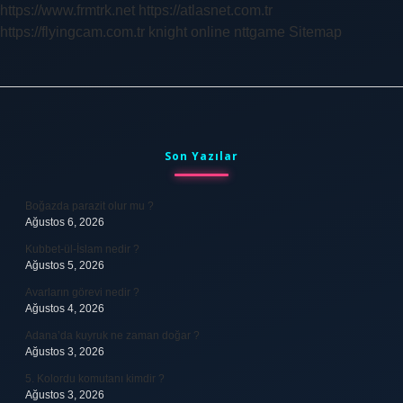
https://www.frmtrk.net
https://atlasnet.com.tr
https://flyingcam.com.tr
knight online
nttgame
Sitemap
Sidebar
Son Yazılar
Boğazda parazit olur mu ?
Ağustos 6, 2026
Kubbet-ül-İslam nedir ?
Ağustos 5, 2026
Avarların görevi nedir ?
Ağustos 4, 2026
Adana’da kuyruk ne zaman doğar ?
Ağustos 3, 2026
5. Kolordu komutanı kimdir ?
Ağustos 3, 2026