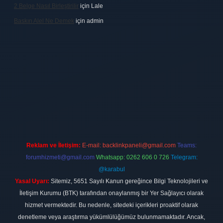
2 Belge Nasıl Birleştirilir
için
Lale
Baskın Alel Ne Demek
için
admin
ilbet
vdcasino firması
vdcasino
https://www.betexper.xyz/
betci giri
Reklam ve İletişim:
E-mail:
backlinkpaneli@gmail.com
Teams:
forumhizmeti@gmail.com
Whatsapp: 0262 606 0 726
Telegram:
@karabul
Yasal Uyarı:
Sitemiz, 5651 Sayılı Kanun gereğince Bilgi Teknolojileri ve
İletişim Kurumu (BTK) tarafından onaylanmış bir Yer Sağlayıcı olarak
hizmet vermektedir. Bu nedenle, sitedeki içerikleri proaktif olarak
denetleme veya araştırma yükümlülüğümüz bulunmamaktadır. Ancak,