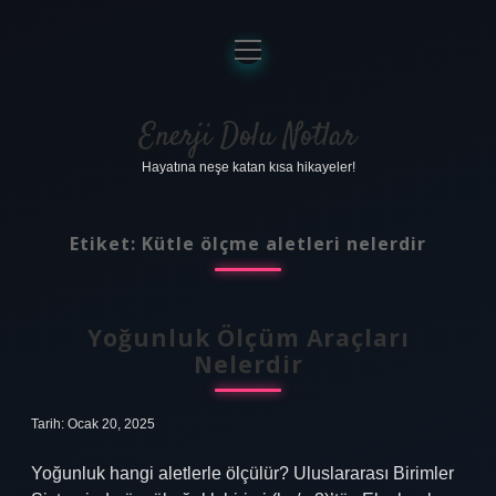
menüyü
aç
Anasayfa
Gizlilik Politikası
Enerji Dolu Notlar
Hayatına neşe katan kısa hikayeler!
Yasal Uyarı
Hakkımızda
Etiket:
Kütle ölçme aletleri nelerdir
Yoğunluk Ölçüm Araçları
Nelerdir
Tarih: Ocak 20, 2025
Yoğunluk hangi aletlerle ölçülür? Uluslararası Birimler