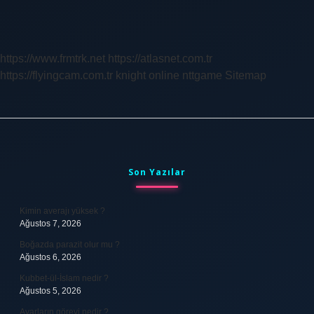
Araçları
Nelerdir
https://www.frmtrk.net
https://atlasnet.com.tr
https://flyingcam.com.tr
knight online
nttgame
Sitemap
Sidebar
Son Yazılar
Kimin averajı yüksek ?
Ağustos 7, 2026
Boğazda parazit olur mu ?
Ağustos 6, 2026
Kubbet-ül-İslam nedir ?
Ağustos 5, 2026
Avarların görevi nedir ?