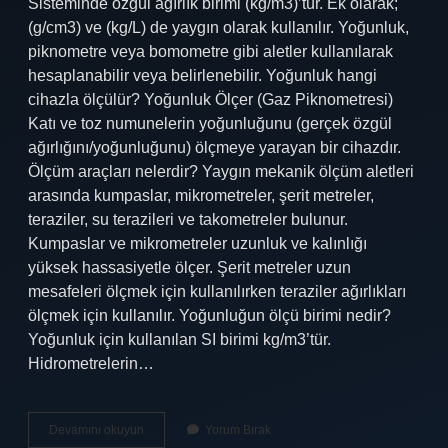
Sisteminde özgül ağırlık birimi (kg/m3)’tür. Ek olarak;
(g/cm3) ve (kg/L) de yaygın olarak kullanılır. Yoğunluk,
piknometre veya bomometre gibi aletler kullanılarak
hesaplanabilir veya belirlenebilir. Yoğunluk hangi
cihazla ölçülür? Yoğunluk Ölçer (Gaz Piknometresi)
Katı ve toz numunelerin yoğunluğunu (gerçek özgül
ağırlığını/yoğunluğunu) ölçmeye yarayan bir cihazdır.
Ölçüm araçları nelerdir? Yaygın mekanik ölçüm aletleri
arasında kumpaslar, mikrometreler, şerit metreler,
teraziler, su terazileri ve takometreler bulunur.
Kumpaslar ve mikrometreler uzunluk ve kalınlığı
yüksek hassasiyetle ölçer. Şerit metreler uzun
mesafeleri ölçmek için kullanılırken teraziler ağırlıkları
ölçmek için kullanılır. Yoğunluğun ölçü birimi nedir?
Yoğunluk için kullanılan SI birimi kg/m3’tür.
Hidrometrelerin…
Yoğunluk
Devamını okuyun
Yorum Bırak
Ölçüm