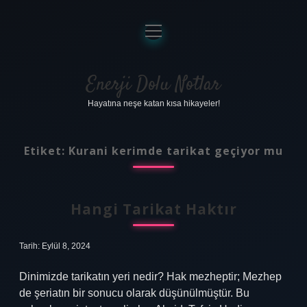
menüyü
aç
Anasayfa
Gizlilik Politikası
Enerji Dolu Notlar
Hayatına neşe katan kısa hikayeler!
Yasal Uyarı
Hakkımızda
Etiket:
Kurani kerimde tarikat geçiyor mu
Hangi Tarikat Haktır
Tarih: Eylül 8, 2024
Dinimizde tarikatın yeri nedir? Hak mezheptir; Mezhep
de şeriatın bir sonucu olarak düşünülmüştür. Bu