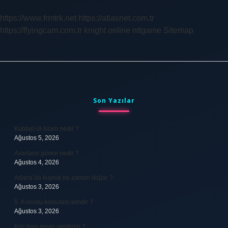
https://www.frmtrk.net
https://atlasnet.com.tr
https://flyingcam.com.tr
knight online
nttgame
Sitemap
Sidebar
Son Yazılar
Kubbet-ül-İslam nedir ?
Ağustos 5, 2026
Avarların görevi nedir ?
Ağustos 4, 2026
Adana’da kuyruk ne zaman doğar ?
Ağustos 3, 2026
5. Kolordu komutanı kimdir ?
Ağustos 3, 2026
Koç başı neyin sembolü ?