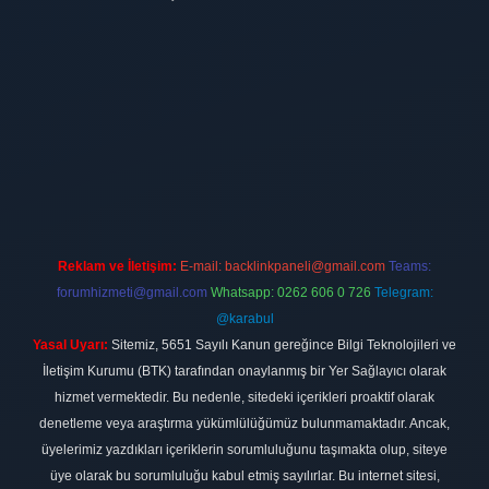
ilbet
vdcasino firması
vdcasino
https://www.betexper.xyz/
betci giri
Reklam ve İletişim:
E-mail:
backlinkpaneli@gmail.com
Teams:
forumhizmeti@gmail.com
Whatsapp: 0262 606 0 726
Telegram:
@karabul
Yasal Uyarı:
Sitemiz, 5651 Sayılı Kanun gereğince Bilgi Teknolojileri ve
İletişim Kurumu (BTK) tarafından onaylanmış bir Yer Sağlayıcı olarak
hizmet vermektedir. Bu nedenle, sitedeki içerikleri proaktif olarak
denetleme veya araştırma yükümlülüğümüz bulunmamaktadır. Ancak,
üyelerimiz yazdıkları içeriklerin sorumluluğunu taşımakta olup, siteye
üye olarak bu sorumluluğu kabul etmiş sayılırlar. Bu internet sitesi,