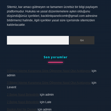
Sitemiz, kar amacı gütmeyen ve tamamen ücretsiz bir bilgi paylaşım
platformudur. Hukuka ve yasal düzenlemelere aykırı olduğunu
düşündüğünüz içerikleri,
backlinkpanelicomtr@gmail.com
adresine
bildirmeniz halinde, ilgili içerikler yasal süre içerisinde sitemizden
kaldırılacaktır.
Arama
Son yorumlar
3 Bilgiyi Işleme Kuramına Göre Öğrenme Nasıl Olur Açıklayınız
için
admin
3 Bilgiyi Işleme Kuramına Göre Öğrenme Nasıl Olur Açıklayınız
için
Levent
2 Belge Nasıl Birleştirilir
için
admin
2 Belge Nasıl Birleştirilir
için
Lale
Baskın Alel Ne Demek
için
admin