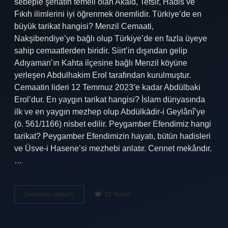
sebeple şeriatın temeli olan Akaid, Tefsir, Hadis ve
Fıkıh ilimlerini iyi öğrenmek önemlidir. Türkiye’de en
büyük tarikat hangisi? Menzil Cemaati,
Nakşibendiye’ye bağlı olup Türkiye’de en fazla üyeye
sahip cemaatlerden biridir. Siirt’in dışından gelip
Adıyaman’ın Kahta ilçesine bağlı Menzil köyüne
yerleşen Abdulhakim Erol tarafından kurulmuştur.
Cemaatin lideri 12 Temmuz 2023’e kadar Abdülbaki
Erol’dur. En yaygın tarikat hangisi? İslam dünyasında
ilk ve en yaygın mezhep olup Abdülkādir-i Geylânî’ye
(ö. 561/1166) nisbet edilir. Peygamber Efendimiz hangi
tarikat? Peygamber Efendimizin hayatı, bütün hadisleri
ve Üsve-i Hasene’si mezhebi anlatır. Cennet mekândır.
…
Hangi
Devamını okuyun
10 Yorum
Tarikat
Haktır