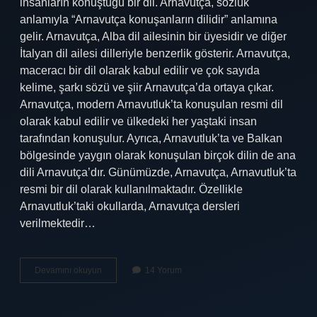
insanların konuştuğu bir dil. Arnavutça, sözlük
anlamıyla “Arnavutça konuşanların dilidir” anlamına
gelir. Arnavutça, Alba dil ailesinin bir üyesidir ve diğer
İtalyan dil ailesi dilleriyle benzerlik gösterir. Arnavutça,
maceracı bir dil olarak kabul edilir ve çok sayıda
kelime, şarkı sözü ve şiir Arnavutça’da ortaya çıkar.
Arnavutça, modern Arnavutluk’ta konuşulan resmi dil
olarak kabul edilir ve ülkedeki her yaştaki insan
tarafından konuşulur. Ayrıca, Arnavutluk’ta ve Balkan
bölgesinde yaygın olarak konuşulan birçok dilin de ana
dili Arnavutça’dır. Günümüzde, Arnavutça, Arnavutluk’ta
resmi bir dil olarak kullanılmaktadır. Özellikle
Arnavutluk’taki okullarda, Arnavutça dersleri
verilmektedir…
Arnavutça
Devamını okuyun
14 Yorum
merhaba
ne
demek