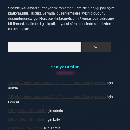
Sitemiz, kar amacı gütmeyen ve tamamen ücretsiz bir bilgi paylaşım
platformudur. Hukuka ve yasal düzenlemelere aykırı olduğunu
düşündüğünüz içerikleri,
backlinkpanelicomtr@gmail.com
adresine
bildirmeniz halinde, ilgili içerikler yasal süre içerisinde sitemizden
kaldırılacaktır.
Arama
Son yorumlar
3 Bilgiyi Işleme Kuramına Göre Öğrenme Nasıl Olur Açıklayınız
için
admin
3 Bilgiyi Işleme Kuramına Göre Öğrenme Nasıl Olur Açıklayınız
için
Levent
2 Belge Nasıl Birleştirilir
için
admin
2 Belge Nasıl Birleştirilir
için
Lale
Baskın Alel Ne Demek
için
admin