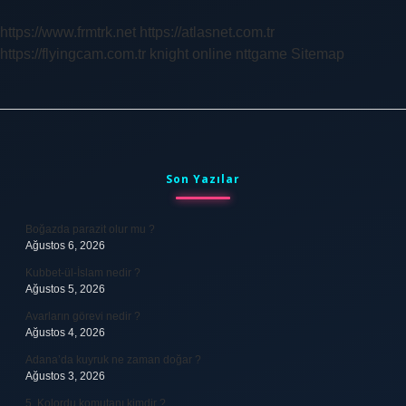
https://www.frmtrk.net
https://atlasnet.com.tr
https://flyingcam.com.tr
knight online
nttgame
Sitemap
Sidebar
Son Yazılar
Boğazda parazit olur mu ?
Ağustos 6, 2026
Kubbet-ül-İslam nedir ?
Ağustos 5, 2026
Avarların görevi nedir ?
Ağustos 4, 2026
Adana’da kuyruk ne zaman doğar ?
Ağustos 3, 2026
5. Kolordu komutanı kimdir ?