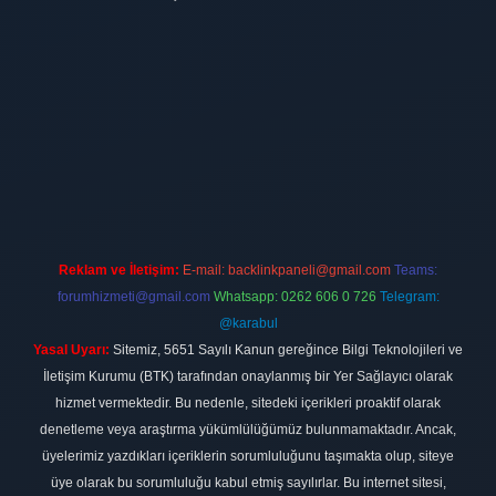
ilbet
vdcasino firması
vdcasino
https://www.betexper.xyz/
betci giri
Reklam ve İletişim:
E-mail:
backlinkpaneli@gmail.com
Teams:
forumhizmeti@gmail.com
Whatsapp: 0262 606 0 726
Telegram:
@karabul
Yasal Uyarı:
Sitemiz, 5651 Sayılı Kanun gereğince Bilgi Teknolojileri ve
İletişim Kurumu (BTK) tarafından onaylanmış bir Yer Sağlayıcı olarak
hizmet vermektedir. Bu nedenle, sitedeki içerikleri proaktif olarak
denetleme veya araştırma yükümlülüğümüz bulunmamaktadır. Ancak,
üyelerimiz yazdıkları içeriklerin sorumluluğunu taşımakta olup, siteye
üye olarak bu sorumluluğu kabul etmiş sayılırlar. Bu internet sitesi,