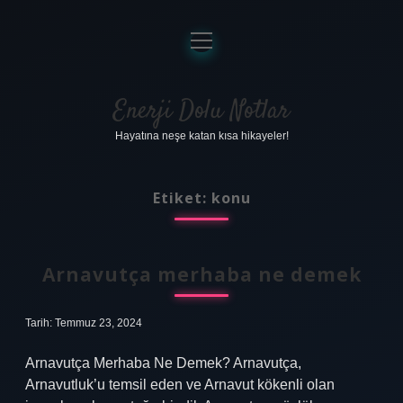
menüyü
aç
Anasayfa
Gizlilik Politikası
Enerji Dolu Notlar
Hayatına neşe katan kısa hikayeler!
Yasal Uyarı
Hakkımızda
Etiket:
konu
Arnavutça merhaba ne demek
Tarih: Temmuz 23, 2024
Arnavutça Merhaba Ne Demek? Arnavutça,
Arnavutluk’u temsil eden ve Arnavut kökenli olan