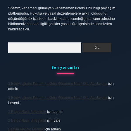
Sitemiz, kar amacı gütmeyen ve tamamen ücretsiz bir bilgi paylaşım
platformudur. Hukuka ve yasal düzenlemelere aykırı olduğunu
düşündüğünüz içerikleri,
backlinkpanelicomtr@gmail.com
adresine
bildirmeniz halinde, ilgili içerikler yasal süre içerisinde sitemizden
kaldırılacaktır.
Arama
Son yorumlar
3 Bilgiyi Işleme Kuramına Göre Öğrenme Nasıl Olur Açıklayınız
için
admin
3 Bilgiyi Işleme Kuramına Göre Öğrenme Nasıl Olur Açıklayınız
için
Levent
2 Belge Nasıl Birleştirilir
için
admin
2 Belge Nasıl Birleştirilir
için
Lale
Baskın Alel Ne Demek
için
admin