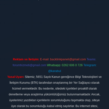
ilbet
vdcasino firması
vdcasino
https://www.betexper.xyz/
betci giri
Reklam ve İletişim:
E-mail:
backlinkpaneli@gmail.com
Teams:
forumhizmeti@gmail.com
Whatsapp: 0262 606 0 726
Telegram:
@karabul
Yasal Uyarı:
Sitemiz, 5651 Sayılı Kanun gereğince Bilgi Teknolojileri ve
İletişim Kurumu (BTK) tarafından onaylanmış bir Yer Sağlayıcı olarak
hizmet vermektedir. Bu nedenle, sitedeki içerikleri proaktif olarak
denetleme veya araştırma yükümlülüğümüz bulunmamaktadır. Ancak,
üyelerimiz yazdıkları içeriklerin sorumluluğunu taşımakta olup, siteye
üye olarak bu sorumluluğu kabul etmiş sayılırlar. Bu internet sitesi,