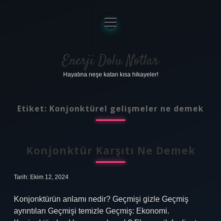
menüyü
aç
Anasayfa
Gizlilik Politikası
Enerji Dolu Notlar
Hayatına neşe katan kısa hikayeler!
Yasal Uyarı
Hakkımızda
Etiket:
Konjonktürel gelişmeler ne demek
Konjonktür Karşıtı Ne Demek
Tarih: Ekim 12, 2024
Konjonktürün anlamı nedir? Geçmişi gizle Geçmiş
ayrıntıları Geçmişi temizle Geçmiş: Ekonomi.