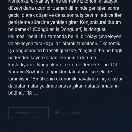
Konjonktürel yaklaşım ne demek? Ekonomik faaliyet
düzeyi daha uzun bir zaman diliminde genişler, sonra
geçici olarak düşer ve daha sonra iş çevrimi adı verilen
genişleme sürecine yeniden girer. Konjonktürel durum
ne demek? (Döngüler, İş Döngüleri) İş döngüsü
kelimesi “belirli bir zamanda belirli bir olayı çevreleyen
ve etkileyen tüm koşullar” olarak tanımlanır. Ekonomik
iş döngüsünden bahsettiğimizde, “birçok birbirine bağlı
nedenden kaynaklanan ekonomik durum”u
kastediyoruz. Konjonktürel çıkar ne demek? Türk Dil
Kurumu Sözlüğü konjonktür dalgalarını şu şekilde
tanımlıyor: “Bir ülkenin ekonomik hayatında iniş çıkışlar,
dalgalanmalar şeklinde ortaya çıkan dalgalanmaların
bütünü.” “Bir…
Konjonktür
Devamını okuyun
Yorum Bırak
Karşıtı
Ne
Demek