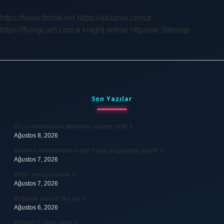
https://www.frmtrk.net
https://atlasnet.com.tr
https://flyingcam.com.tr
knight online
nttgame
Sitemap
Sidebar
Son Yazılar
Toz kondurmamak deyiminin anlamı nedir ?
Ağustos 8, 2026
Kurutma makinesinde kotlar hangi programda yıkanır ?
Ağustos 7, 2026
Kimin averajı yüksek ?
Ağustos 7, 2026
Boğazda parazit olur mu ?
Ağustos 6, 2026
Kubbet-ül-İslam nedir ?