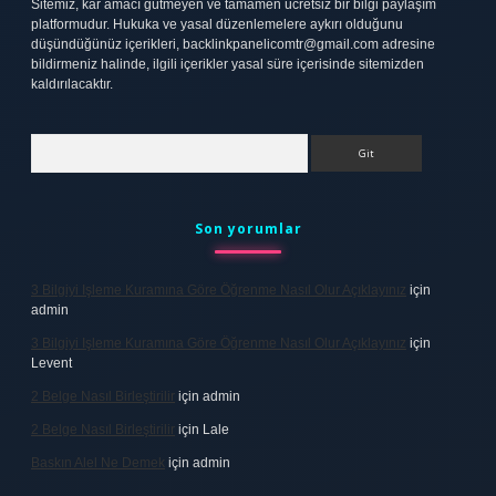
Sitemiz, kar amacı gütmeyen ve tamamen ücretsiz bir bilgi paylaşım
platformudur. Hukuka ve yasal düzenlemelere aykırı olduğunu
düşündüğünüz içerikleri,
backlinkpanelicomtr@gmail.com
adresine
bildirmeniz halinde, ilgili içerikler yasal süre içerisinde sitemizden
kaldırılacaktır.
Arama
Son yorumlar
3 Bilgiyi Işleme Kuramına Göre Öğrenme Nasıl Olur Açıklayınız
için
admin
3 Bilgiyi Işleme Kuramına Göre Öğrenme Nasıl Olur Açıklayınız
için
Levent
2 Belge Nasıl Birleştirilir
için
admin
2 Belge Nasıl Birleştirilir
için
Lale
Baskın Alel Ne Demek
için
admin