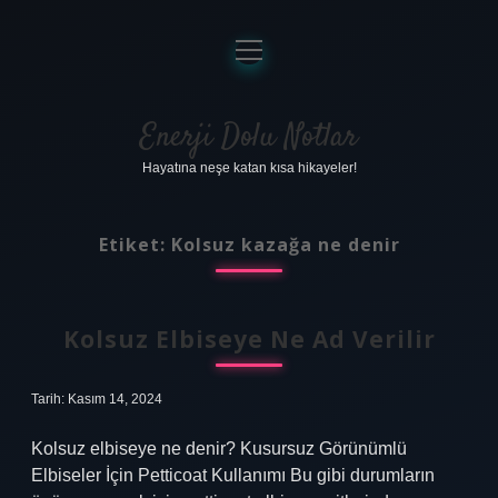
menüyü
aç
Anasayfa
Gizlilik Politikası
Enerji Dolu Notlar
Hayatına neşe katan kısa hikayeler!
Yasal Uyarı
Hakkımızda
Etiket:
Kolsuz kazağa ne denir
Kolsuz Elbiseye Ne Ad Verilir
Tarih: Kasım 14, 2024
Kolsuz elbiseye ne denir? Kusursuz Görünümlü
Elbiseler İçin Petticoat Kullanımı Bu gibi durumların