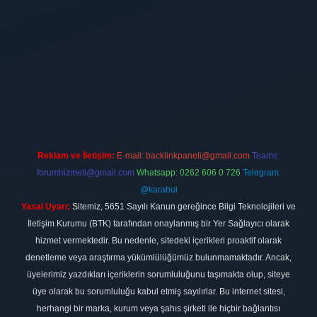
ilbet
vdcasino firması
vdcasino
https://www.betexper.xyz/
betci giri
Reklam ve İletişim:
E-mail:
backlinkpaneli@gmail.com
Teams:
forumhizmeti@gmail.com
Whatsapp: 0262 606 0 726
Telegram:
@karabul
Yasal Uyarı:
Sitemiz, 5651 Sayılı Kanun gereğince Bilgi Teknolojileri ve
İletişim Kurumu (BTK) tarafından onaylanmış bir Yer Sağlayıcı olarak
hizmet vermektedir. Bu nedenle, sitedeki içerikleri proaktif olarak
denetleme veya araştırma yükümlülüğümüz bulunmamaktadır. Ancak,
üyelerimiz yazdıkları içeriklerin sorumluluğunu taşımakta olup, siteye
üye olarak bu sorumluluğu kabul etmiş sayılırlar. Bu internet sitesi,
herhangi bir marka, kurum veya şahıs şirketi ile hiçbir bağlantısı