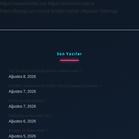
https://www.frmtrk.net
https://atlasnet.com.tr
https://flyingcam.com.tr
knight online
nttgame
Sitemap
Sidebar
Son Yazılar
Toz kondurmamak deyiminin anlamı nedir ?
Ağustos 8, 2026
Kurutma makinesinde kotlar hangi programda yıkanır ?
Ağustos 7, 2026
Kimin averajı yüksek ?
Ağustos 7, 2026
Boğazda parazit olur mu ?
Ağustos 6, 2026
Kubbet-ül-İslam nedir ?
Ağustos 5, 2026