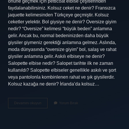
önüne geçmek için petticoat elbise çeşitlerinden
faydalanabilirsiniz. Kolsuz ceket ne denir? Fransızca
jaquette kelimesinden Türkçeye geçmiştir. Kolsuz
ceketler yelektir. Bol giysiye ne denir? Oversize giyim
nedir? “Oversize” kelimesi “büyük beden” anlamına
gelir. Ancak bu, normal bedeninizden daha büyük
giysiler giymeniz gerektiği anlamına gelmez. Aslında,
moda dünyasında “oversize giyim” bol, salaş ve rahat
giysiler anlamına gelir. Askılı elbiseye ne denir?
Salopette elbise nedir? Salopet tarihte ilk ne zaman
kullanıldı? Salopette elbiseler genellikle askılı ve şort
veya pantolonla kombinlenen rahat ve şık giysilerdir.
Kolsuz kazağa ne denir? İrlanda’da kolsuz…
Kolsuz
Devamını okuyun
Yorum Bırak
Elbiseye
Ne
Ad
Verilir