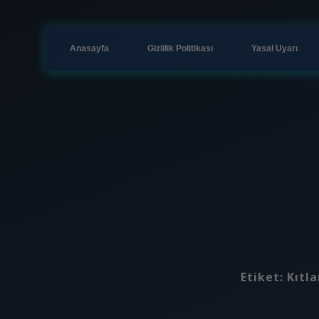
Anasayfa
Gizlilik Politikası
Yasal Uyarı
Etiket:
Kıtl