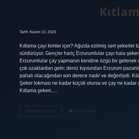
Kıtlam
Tarih: Kasım 10, 2024
Kıtlama çayı kimler içer? Ağızda ezilmiş sert şekerler t
sürdürüyor. Gençler hariç Erzurumlular çayı hala şeke
Erzurumlular çay yapmanın kendine özgü bir gelenek o
çok uzaklardan gelir; deniz kıyısından Erzurum pazarla
pahalı olacağından son derece nadir ve değerliydi. K
Şeker lokması ne kadar küçük olursa ve çay ne kadar az 
Kıtlama şekeri,…
Kıtlama
Devamını okuyun
Yorum Bırak
Kim
Içer