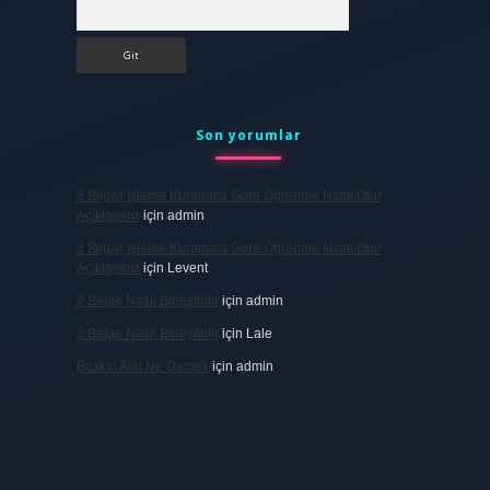
Arama
Son yorumlar
3 Bilgiyi Işleme Kuramına Göre Öğrenme Nasıl Olur
Açıklayınız
için
admin
3 Bilgiyi Işleme Kuramına Göre Öğrenme Nasıl Olur
Açıklayınız
için
Levent
2 Belge Nasıl Birleştirilir
için
admin
2 Belge Nasıl Birleştirilir
için
Lale
Baskın Alel Ne Demek
için
admin