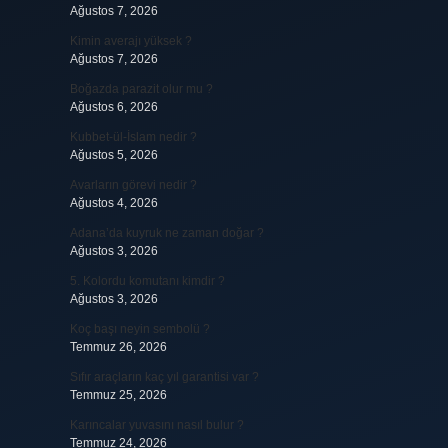
Ağustos 7, 2026
Kimin averajı yüksek ?
Ağustos 7, 2026
Boğazda parazit olur mu ?
Ağustos 6, 2026
Kubbet-ül-İslam nedir ?
Ağustos 5, 2026
Avarların görevi nedir ?
Ağustos 4, 2026
Adana’da kuyruk ne zaman doğar ?
Ağustos 3, 2026
5. Kolordu komutanı kimdir ?
Ağustos 3, 2026
Koç başı neyin sembolü ?
Temmuz 26, 2026
Sıfır araçların kaç yıl garantisi var ?
Temmuz 25, 2026
Karıncalar yuvasını nasıl bulur ?
Temmuz 24, 2026