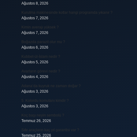
Ağustos 8, 2026
Kurutma makinesinde kotlar hangi programda yıkanır ?
Ağustos 7, 2026
Kimin averajı yüksek ?
Ağustos 7, 2026
Boğazda parazit olur mu ?
Ağustos 6, 2026
Kubbet-ül-İslam nedir ?
Ağustos 5, 2026
Avarların görevi nedir ?
Ağustos 4, 2026
Adana’da kuyruk ne zaman doğar ?
Ağustos 3, 2026
5. Kolordu komutanı kimdir ?
Ağustos 3, 2026
Koç başı neyin sembolü ?
Temmuz 26, 2026
Sıfır araçların kaç yıl garantisi var ?
Temmuz 25, 2026