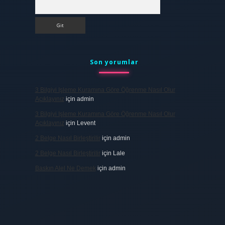
Arama
Son yorumlar
3 Bilgiyi Işleme Kuramına Göre Öğrenme Nasıl Olur
Açıklayınız
için
admin
3 Bilgiyi Işleme Kuramına Göre Öğrenme Nasıl Olur
Açıklayınız
için
Levent
2 Belge Nasıl Birleştirilir
için
admin
2 Belge Nasıl Birleştirilir
için
Lale
Baskın Alel Ne Demek
için
admin