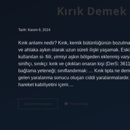
Kırık Demek
Tarih: Kasım 9, 2024
Kırık anlamı nedir? Kırık, kemik bütünlüğünün bozulması
ve ahlaka aykırı olarak uzun süreli ilişki yaşamak. Es
kullanılan si- fiili, yirmiyi aşkın bölgeden eklenmiş varya
siniħçı, sınıkçı: kırık ve çıkıkları onaran kişi (DerS: 36
bağlama yeteneği; sınıflandırmak: … Kırık tıpta ne de
gelen yaralanma sonucu oluşan ciddi yaralanmalardır. Kırı
hareket kabiliyetini içerir.…
Kırık
Devamını okuyun
Yorum Bırak
Demek
Ne
Anlama
Gelir