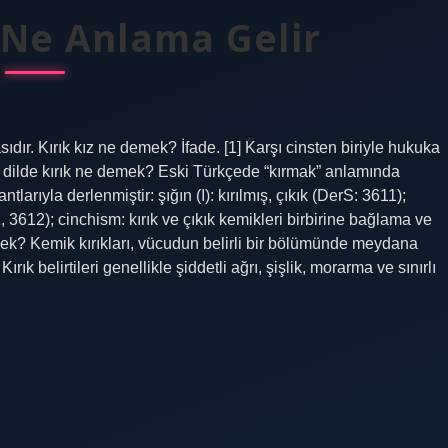
 Ne Anlama Gelir
dır. Kırık kız ne demek? İfade. [1] Karşı cinsten biriyle hukuka
ki dilde kırık ne demek? Eski Türkçede “kırmak” anlamında
ntlarıyla derlenmiştir: şığın (I): kırılmış, çıkık (DerS: 3611);
11, 3612); cinchism: kırık ve çıkık kemikleri birbirine bağlama ve
mek? Kemik kırıkları, vücudun belirli bir bölümünde meydana
k belirtileri genellikle şiddetli ağrı, şişlik, morarma ve sınırlı