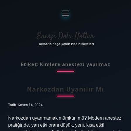
menüyü
aç
Anasayfa
Gizlilik Politikası
Enerji Dolu Notlar
Hayatına neşe katan kısa hikayeler!
Yasal Uyarı
Hakkımızda
Etiket:
Kimlere anestezi yapılmaz
Narkozdan Uyanılır Mı
Tarih: Kasım 14, 2024
Narkozdan uyanmamak mümkün mü? Modern anestezi
pratiğinde, yan etki oranı düşük, yeni, kısa etkili