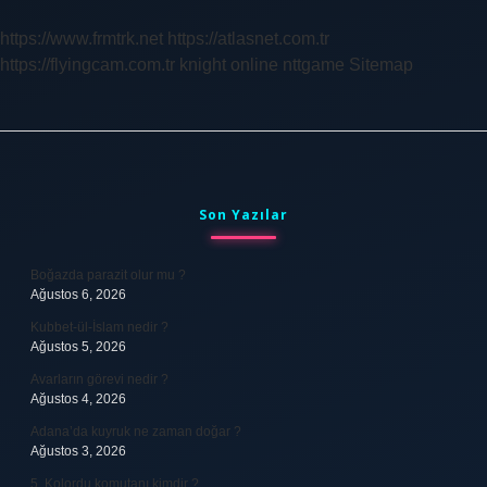
https://www.frmtrk.net
https://atlasnet.com.tr
https://flyingcam.com.tr
knight online
nttgame
Sitemap
Sidebar
Son Yazılar
Boğazda parazit olur mu ?
Ağustos 6, 2026
Kubbet-ül-İslam nedir ?
Ağustos 5, 2026
Avarların görevi nedir ?
Ağustos 4, 2026
Adana’da kuyruk ne zaman doğar ?
Ağustos 3, 2026
5. Kolordu komutanı kimdir ?