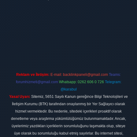
ilbet
vdcasino firması
vdcasino
https://www.betexper.xyz/
betci giri
Reklam ve İletişim:
E-mail:
backlinkpaneli@gmail.com
Teams:
forumhizmeti@gmail.com
Whatsapp: 0262 606 0 726
Telegram:
@karabul
Yasal Uyarı:
Sitemiz, 5651 Sayılı Kanun gereğince Bilgi Teknolojileri ve
İletişim Kurumu (BTK) tarafından onaylanmış bir Yer Sağlayıcı olarak
hizmet vermektedir. Bu nedenle, sitedeki içerikleri proaktif olarak
denetleme veya araştırma yükümlülüğümüz bulunmamaktadır. Ancak,
üyelerimiz yazdıkları içeriklerin sorumluluğunu taşımakta olup, siteye
üye olarak bu sorumluluğu kabul etmiş sayılırlar. Bu internet sitesi,