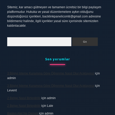
Sitemiz, kar amacı gütmeyen ve tamamen ücretsiz bir bilgi paylaşım
platformudur. Hukuka ve yasal düzenlemelere aykırı olduğunu
düşündüğünüz içerikleri,
backlinkpanelicomtr@gmail.com
adresine
bildirmeniz halinde, ilgili içerikler yasal süre içerisinde sitemizden
kaldırılacaktır.
Arama
Son yorumlar
3 Bilgiyi Işleme Kuramına Göre Öğrenme Nasıl Olur Açıklayınız
için
admin
3 Bilgiyi Işleme Kuramına Göre Öğrenme Nasıl Olur Açıklayınız
için
Levent
2 Belge Nasıl Birleştirilir
için
admin
2 Belge Nasıl Birleştirilir
için
Lale
Baskın Alel Ne Demek
için
admin