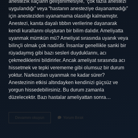
anestezik ilaçların geliştirilmesiyle, “çok fazla anestezi
uygulandığı” veya “hastanın anesteziye dayanamadığı”
için anesteziden uyanamama olasılığı kalmamıştır.
Anestezi, kanıta dayalı tıbbın verilerine dayanarak
kendi kurallarını oluşturan bir bilim dalıdır. Ameliyatta
uyanmak mümkün mü? Ameliyat sırasında uyanık veya
bilinçli olmak çok nadirdir. İnsanlar genellikle sanki bir
rüyadaymış gibi bazı sesleri duyduklarını, acı
çekmediklerini bildirirler. Ancak ameliyat sırasında acı
hissetmek ve tepki verememe gibi olumsuz bir durum
yoktur. Narkozdan uyanmak ne kadar sürer?
Anestezinin etkisi altındayken kendinizi güçsüz ve
yorgun hissedebilirsiniz. Bu durum zamanla
düzelecektir. Bazı hastalar ameliyattan sonra…
Narkozdan
Devamını okuyun
Yorum Bırak
Uyanılır
Mı