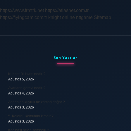
https://www.frmtrk.net
https://atlasnet.com.tr
https://flyingcam.com.tr
knight online
nttgame
Sitemap
Sidebar
Son Yazılar
Kubbet-ül-İslam nedir ?
Ağustos 5, 2026
Avarların görevi nedir ?
Ağustos 4, 2026
Adana’da kuyruk ne zaman doğar ?
Ağustos 3, 2026
5. Kolordu komutanı kimdir ?
Ağustos 3, 2026
Koç başı neyin sembolü ?