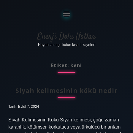
menüyü
aç
Anasayfa
Gizlilik Politikası
Enerji Dolu Notlar
Hayatına neşe katan kısa hikayeler!
Yasal Uyarı
Hakkımızda
Etiket:
keni
Siyah kelimesinin kökü nedir
Tarih: Eylül 7, 2024
Siyah Kelimesinin Kökü Siyah kelimesi, çoğu zaman
karanlık, kötümser, korkutucu veya ürkütücü bir anlam