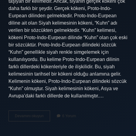
taşıyan bir kelimedir. Ancak, siyahın gerçek kökeni çok
daha farklı bir şeydir. Gerçek kökeni, Proto-Indo-
Eurpean dilinden gelmektedir. Proto-Indo-Eurpean
diline ait olan Siyah kelimesinin kökeni, “Kuhn” adı
verilen bir sözcükten gelmektedir. “Kuhn” kelimesi,
kökeni Proto-Indo-Eurpean dilinde “Kuhn” olan çok eski
bir sözcüktür. Proto-Indo-Eurpean dilindeki sözcük
“Kuhn” genellikle siyah renkle simgelemek için
kullanılıyordu. Bu kelime Proto-Indo-Eurpean dilinin
farklı dillerdeki kökenleriyle de ilişkilidir. Bu, siyah
kelimesinin tarihsel bir kökeni olduğu anlamına gelir.
Kelimenin kökeni, Proto-Indo-Eurpean dilindeki sözcük
“Kuhn” olmuştur. Siyah kelimesinin kökeni, Asya ve
Avrupa’daki farklı dillerde de kullanılmıştır.…
Siyah
Devamını okuyun
6 Yorum
kelimesinin
kökü
nedir