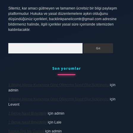
Sitemiz, kar amacı gütmeyen ve tamamen ücretsiz bir bilgi paylaşım
platformudur. Hukuka ve yasal düzenlemelere aykırı olduğunu
düşündüğünüz içerikleri,
backlinkpanelicomtr@gmail.com
adresine
bildirmeniz halinde, ilgili içerikler yasal süre içerisinde sitemizden
kaldırılacaktır.
Arama
Son yorumlar
3 Bilgiyi Işleme Kuramına Göre Öğrenme Nasıl Olur Açıklayınız
için
admin
3 Bilgiyi Işleme Kuramına Göre Öğrenme Nasıl Olur Açıklayınız
için
Levent
2 Belge Nasıl Birleştirilir
için
admin
2 Belge Nasıl Birleştirilir
için
Lale
Baskın Alel Ne Demek
için
admin