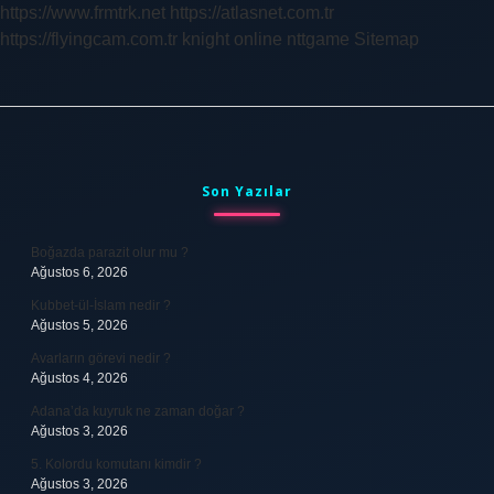
https://www.frmtrk.net
https://atlasnet.com.tr
Denir
https://flyingcam.com.tr
knight online
nttgame
Sitemap
Sidebar
Son Yazılar
Boğazda parazit olur mu ?
Ağustos 6, 2026
Kubbet-ül-İslam nedir ?
Ağustos 5, 2026
Avarların görevi nedir ?
Ağustos 4, 2026
Adana’da kuyruk ne zaman doğar ?
Ağustos 3, 2026
5. Kolordu komutanı kimdir ?
Ağustos 3, 2026