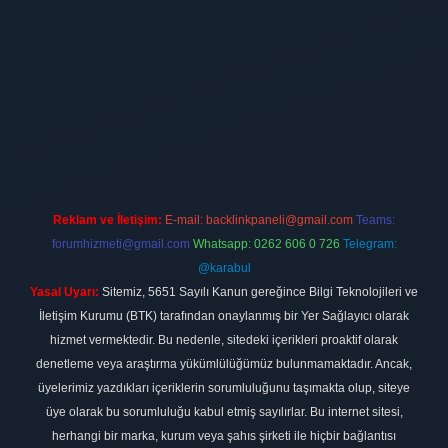
ilbet
vdcasino firması
vdcasino
https://www.betexper.xyz/
betci giri
Reklam ve İletişim:
E-mail:
backlinkpaneli@gmail.com
Teams:
forumhizmeti@gmail.com
Whatsapp: 0262 606 0 726
Telegram:
@karabul
Yasal Uyarı:
Sitemiz, 5651 Sayılı Kanun gereğince Bilgi Teknolojileri ve
İletişim Kurumu (BTK) tarafından onaylanmış bir Yer Sağlayıcı olarak
hizmet vermektedir. Bu nedenle, sitedeki içerikleri proaktif olarak
denetleme veya araştırma yükümlülüğümüz bulunmamaktadır. Ancak,
üyelerimiz yazdıkları içeriklerin sorumluluğunu taşımakta olup, siteye
üye olarak bu sorumluluğu kabul etmiş sayılırlar. Bu internet sitesi,
herhangi bir marka, kurum veya şahıs şirketi ile hiçbir bağlantısı