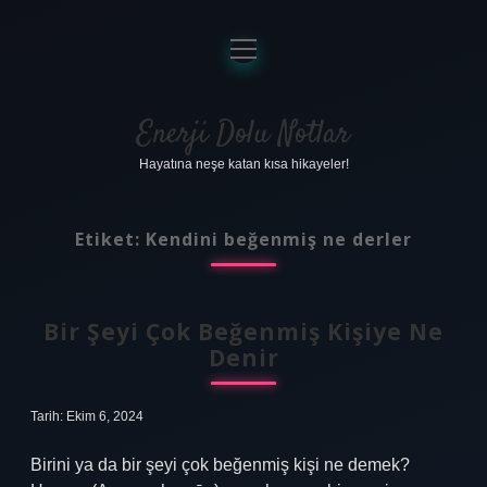
menüyü
aç
Anasayfa
Gizlilik Politikası
Enerji Dolu Notlar
Hayatına neşe katan kısa hikayeler!
Yasal Uyarı
Hakkımızda
Etiket:
Kendini beğenmiş ne derler
Bir Şeyi Çok Beğenmiş Kişiye Ne
Denir
Tarih: Ekim 6, 2024
Birini ya da bir şeyi çok beğenmiş kişi ne demek?