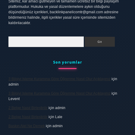
Sitemiz, kar amacı gütmeyen ve tamamen ücretsiz bir bilgi paylaşım
platformudur. Hukuka ve yasal düzenlemelere aykırı olduğunu
düşündüğünüz içerikleri,
backlinkpanelicomtr@gmail.com
adresine
bildirmeniz halinde, ilgili içerikler yasal süre içerisinde sitemizden
kaldırılacaktır.
Arama
Son yorumlar
3 Bilgiyi Işleme Kuramına Göre Öğrenme Nasıl Olur Açıklayınız
için
admin
3 Bilgiyi Işleme Kuramına Göre Öğrenme Nasıl Olur Açıklayınız
için
Levent
2 Belge Nasıl Birleştirilir
için
admin
2 Belge Nasıl Birleştirilir
için
Lale
Baskın Alel Ne Demek
için
admin