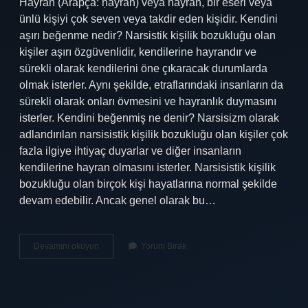
Hayran (Arapça: ḥayrān) veya hayran, bir eseri veya
ünlü kişiyi çok seven veya takdir eden kişidir. Kendini
aşırı beğenme nedir? Narsistik kişilik bozukluğu olan
kişiler aşırı özgüvenlidir, kendilerine hayrandır ve
sürekli olarak kendilerini öne çıkaracak durumlarda
olmak isterler. Aynı şekilde, etraflarındaki insanların da
sürekli olarak onları övmesini ve hayranlık duymasını
isterler. Kendini beğenmiş ne denir? Narsisizm olarak
adlandırılan narsisistik kişilik bozukluğu olan kişiler çok
fazla ilgiye ihtiyaç duyarlar ve diğer insanların
kendilerine hayran olmasını isterler. Narsisistik kişilik
bozukluğu olan birçok kişi hayatlarına normal şekilde
devam edebilir. Ancak genel olarak bu…
Bir
Devamını okuyun
Yorum Bırak
Şeyi
Çok
Beğenmiş
Kişiye
Ne