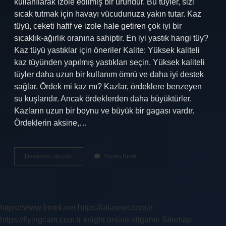
kullanılarak izole edilmiş bir üründür. Bu tüyler, sizi
sıcak tutmak için havayı vücudunuza yakın tutar. Kaz
tüyü, ceketi hafif ve izole hale getiren çok iyi bir
sıcaklık-ağırlık oranına sahiptir. En iyi yastık hangi tüy?
Kaz tüyü yastıklar için öneriler Kalite: Yüksek kaliteli
kaz tüyünden yapılmış yastıkları seçin. Yüksek kaliteli
tüyler daha uzun bir kullanım ömrü ve daha iyi destek
sağlar. Ördek mi kaz mı? Kazlar, ördeklere benzeyen
su kuşlarıdır. Ancak ördeklerden daha büyüktürler.
Kazların uzun bir boynu ve büyük bir gagası vardır.
Ördeklerin aksine,…
Kaz
Devamını okuyun
Yorum Bırak
Tüyü
Mü
Ördek
Tüyü
Mü
https://www.frmtrk.net
https://atlasnet.com.tr
https://flyingcam.com.tr
knight online
nttgame
Sitemap