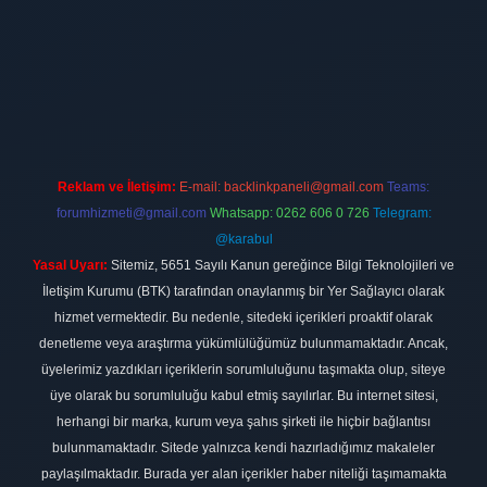
ilbet
vdcasino firması
vdcasino
https://www.betexper.xyz/
betci giri
Reklam ve İletişim:
E-mail:
backlinkpaneli@gmail.com
Teams:
forumhizmeti@gmail.com
Whatsapp: 0262 606 0 726
Telegram:
@karabul
Yasal Uyarı:
Sitemiz, 5651 Sayılı Kanun gereğince Bilgi Teknolojileri ve
İletişim Kurumu (BTK) tarafından onaylanmış bir Yer Sağlayıcı olarak
hizmet vermektedir. Bu nedenle, sitedeki içerikleri proaktif olarak
denetleme veya araştırma yükümlülüğümüz bulunmamaktadır. Ancak,
üyelerimiz yazdıkları içeriklerin sorumluluğunu taşımakta olup, siteye
üye olarak bu sorumluluğu kabul etmiş sayılırlar. Bu internet sitesi,
herhangi bir marka, kurum veya şahıs şirketi ile hiçbir bağlantısı
bulunmamaktadır. Sitede yalnızca kendi hazırladığımız makaleler
paylaşılmaktadır. Burada yer alan içerikler haber niteliği taşımamakta