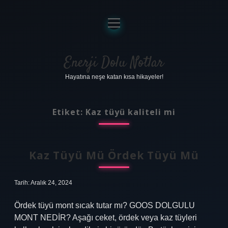
menüyü
aç
Anasayfa
Gizlilik Politikası
Enerji Dolu Notlar
Hayatına neşe katan kısa hikayeler!
Yasal Uyarı
Hakkımızda
Etiket:
Kaz tüyü kaliteli mi
Kaz Tüyü Mü Ördek Tüyü Mü
Tarih: Aralık 24, 2024
Ördek tüyü mont sıcak tutar mı? GOOS DOLGULU
MONT NEDİR? Aşağı ceket, ördek veya kaz tüyleri