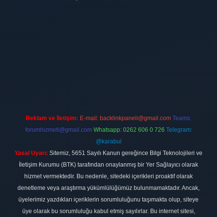
ilbet
vdcasino firması
vdcasino
https://www.betexper.xyz/
betci giri
Reklam ve İletişim:
E-mail:
backlinkpaneli@gmail.com
Teams:
forumhizmeti@gmail.com
Whatsapp: 0262 606 0 726
Telegram:
@karabul
Yasal Uyarı:
Sitemiz, 5651 Sayılı Kanun gereğince Bilgi Teknolojileri ve
İletişim Kurumu (BTK) tarafından onaylanmış bir Yer Sağlayıcı olarak
hizmet vermektedir. Bu nedenle, sitedeki içerikleri proaktif olarak
denetleme veya araştırma yükümlülüğümüz bulunmamaktadır. Ancak,
üyelerimiz yazdıkları içeriklerin sorumluluğunu taşımakta olup, siteye
üye olarak bu sorumluluğu kabul etmiş sayılırlar. Bu internet sitesi,