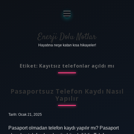
menüyü
aç
Anasayfa
Gizlilik Politikası
Enerji Dolu Notlar
Hayatına neşe katan kısa hikayeler!
Yasal Uyarı
Hakkımızda
Etiket:
Kayıtsız telefonlar açıldı mı
Pasaportsuz Telefon Kaydı Nasıl
Yapılır
Tarih: Ocak 21, 2025
Pasaport olmadan telefon kaydı yapılır mı? Pasaport