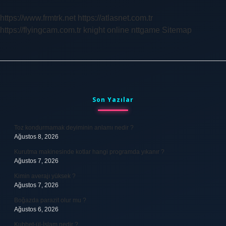
Yapılır
https://www.frmtrk.net
https://atlasnet.com.tr
https://flyingcam.com.tr
knight online
nttgame
Sitemap
Sidebar
Son Yazılar
Toz kondurmamak deyiminin anlamı nedir ?
Ağustos 8, 2026
Kurutma makinesinde kotlar hangi programda yıkanır ?
Ağustos 7, 2026
Kimin averajı yüksek ?
Ağustos 7, 2026
Boğazda parazit olur mu ?
Ağustos 6, 2026
Kubbet-ül-İslam nedir ?