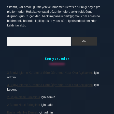
Sitemiz, kar amacı gütmeyen ve tamamen ücretsiz bir bilgi paylaşım
platformudur. Hukuka ve yasal düzenlemelere aykırı olduğunu
düşündüğünüz içerikleri,
backlinkpanelicomtr@gmail.com
adresine
bildirmeniz halinde, ilgili içerikler yasal süre içerisinde sitemizden
kaldırılacaktır.
Arama
Son yorumlar
3 Bilgiyi Işleme Kuramına Göre Öğrenme Nasıl Olur Açıklayınız
için
admin
3 Bilgiyi Işleme Kuramına Göre Öğrenme Nasıl Olur Açıklayınız
için
Levent
2 Belge Nasıl Birleştirilir
için
admin
2 Belge Nasıl Birleştirilir
için
Lale
Baskın Alel Ne Demek
için
admin