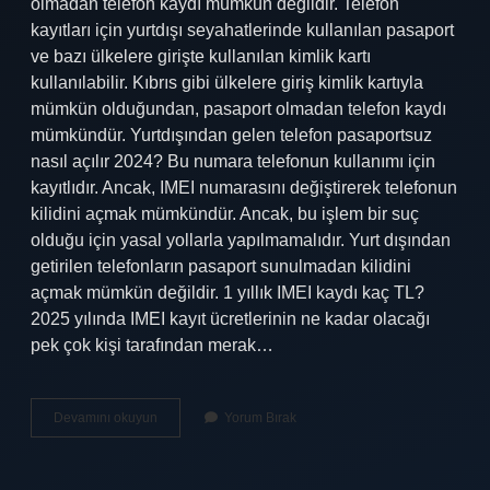
olmadan telefon kaydı mümkün değildir. Telefon
kayıtları için yurtdışı seyahatlerinde kullanılan pasaport
ve bazı ülkelere girişte kullanılan kimlik kartı
kullanılabilir. Kıbrıs gibi ülkelere giriş kimlik kartıyla
mümkün olduğundan, pasaport olmadan telefon kaydı
mümkündür. Yurtdışından gelen telefon pasaportsuz
nasıl açılır 2024? Bu numara telefonun kullanımı için
kayıtlıdır. Ancak, IMEI numarasını değiştirerek telefonun
kilidini açmak mümkündür. Ancak, bu işlem bir suç
olduğu için yasal yollarla yapılmamalıdır. Yurt dışından
getirilen telefonların pasaport sunulmadan kilidini
açmak mümkün değildir. 1 yıllık IMEI kaydı kaç TL?
2025 yılında IMEI kayıt ücretlerinin ne kadar olacağı
pek çok kişi tarafından merak…
Pasaportsuz
Devamını okuyun
Yorum Bırak
Telefon
Kaydı
Nasıl