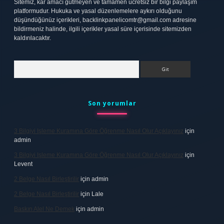
Sitemiz, kar amacı gütmeyen ve tamamen ücretsiz bir bilgi paylaşım
platformudur. Hukuka ve yasal düzenlemelere aykırı olduğunu
düşündüğünüz içerikleri,
backlinkpanelicomtr@gmail.com
adresine
bildirmeniz halinde, ilgili içerikler yasal süre içerisinde sitemizden
kaldırılacaktır.
Arama
Son yorumlar
3 Bilgiyi Işleme Kuramına Göre Öğrenme Nasıl Olur Açıklayınız
için
admin
3 Bilgiyi Işleme Kuramına Göre Öğrenme Nasıl Olur Açıklayınız
için
Levent
2 Belge Nasıl Birleştirilir
için
admin
2 Belge Nasıl Birleştirilir
için
Lale
Baskın Alel Ne Demek
için
admin