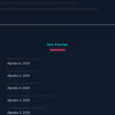
https://www.frmtrk.net
https://atlasnet.com.tr
https://flyingcam.com.tr
knight online
nttgame
Sitemap
Sidebar
Son Yazılar
Boğazda parazit olur mu ?
Ağustos 6, 2026
Kubbet-ül-İslam nedir ?
Ağustos 5, 2026
Avarların görevi nedir ?
Ağustos 4, 2026
Adana’da kuyruk ne zaman doğar ?
Ağustos 3, 2026
5. Kolordu komutanı kimdir ?
Ağustos 3, 2026