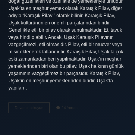
doğal güzellikleri ve özellikle de yemekleriyle ünlüdür.
Uşak’ta en meşhur yemek olarak Karaışık Pilav, diğer
adıyla “Karaşık Pilavı” olarak bilinir. Karaışık Pilav,
Uşak kültürünün en önemli parçalarından biridir.
Genellikle etli bir pilav olarak sunulmaktadır. Et, tavuk
veya hindi olabilir. Ancak, Uşak Karaışık Pilavının
vazgeçilmezi, etli olmasıdır. Pilav, etli bir mücver veya
mısır eklenerek tatlandırılır. Karaışık Pilav, Uşak’ta çok
eski zamanlardan beri yapılmaktadır. Uşak’ın meşhur
yemeklerinden biri olan bu pilav, Uşak halkının günlük
yaşamının vazgeçilmez bir parçasıdır. Karaışık Pilav,
Uşak’ın en meşhur yemeklerinden biridir. Uşak’ta
yapılan…
Uşak
Devamını okuyun
14 Yorum
en
meşhur
yemeği
nedir