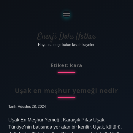
menüyü
aç
Anasayfa
Gizlilik Politikası
Enerji Dolu Notlar
Hayatına neşe katan kısa hikayeler!
Yasal Uyarı
Hakkımızda
Etiket:
kara
Uşak en meşhur yemeği nedir
Tarih: Ağustos 28, 2024
Uşak En Meşhur Yemeği: Karaışık Pilav Uşak,
Türkiye’nin batısında yer alan bir kenttir. Uşak, kültürü,