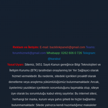
ilbet
vdcasino firması
vdcasino
https://www.betexper.xyz/
betci giri
Reklam ve İletişim:
E-mail:
backlinkpaneli@gmail.com
Teams:
forumhizmeti@gmail.com
Whatsapp: 0262 606 0 726
Telegram:
@karabul
Yasal Uyarı:
Sitemiz, 5651 Sayılı Kanun gereğince Bilgi Teknolojileri ve
İletişim Kurumu (BTK) tarafından onaylanmış bir Yer Sağlayıcı olarak
hizmet vermektedir. Bu nedenle, sitedeki içerikleri proaktif olarak
denetleme veya araştırma yükümlülüğümüz bulunmamaktadır. Ancak,
üyelerimiz yazdıkları içeriklerin sorumluluğunu taşımakta olup, siteye
üye olarak bu sorumluluğu kabul etmiş sayılırlar. Bu internet sitesi,
herhangi bir marka, kurum veya şahıs şirketi ile hiçbir bağlantısı
bulunmamaktadır. Sitede yalnızca kendi hazırladığımız makaleler