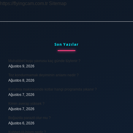
https://flyingcam.com.tr
Sitemap
Sidebar
Son Yazılar
Muhabbet kuşu yavrusu kaç günde tüylenir ?
Ağustos 9, 2026
Toz kondurmamak deyiminin anlamı nedir ?
Ağustos 8, 2026
Kurutma makinesinde kotlar hangi programda yıkanır ?
Ağustos 7, 2026
Kimin averajı yüksek ?
Ağustos 7, 2026
Boğazda parazit olur mu ?
Ağustos 6, 2026
Kubbet-ül-İslam nedir ?