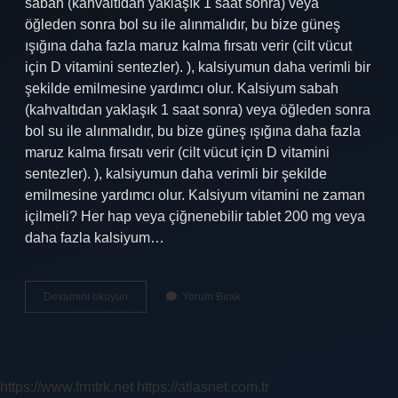
sabah (kahvaltıdan yaklaşık 1 saat sonra) veya
öğleden sonra bol su ile alınmalıdır, bu bize güneş
ışığına daha fazla maruz kalma fırsatı verir (cilt vücut
için D vitamini sentezler). ), kalsiyumun daha verimli bir
şekilde emilmesine yardımcı olur. Kalsiyum sabah
(kahvaltıdan yaklaşık 1 saat sonra) veya öğleden sonra
bol su ile alınmalıdır, bu bize güneş ışığına daha fazla
maruz kalma fırsatı verir (cilt vücut için D vitamini
sentezler). ), kalsiyumun daha verimli bir şekilde
emilmesine yardımcı olur. Kalsiyum vitamini ne zaman
içilmeli? Her hap veya çiğnenebilir tablet 200 mg veya
daha fazla kalsiyum…
Kalsiyum
Devamını okuyun
Yorum Bırak
Takviyesi
Ne
Zaman
Alınmalı
https://www.frmtrk.net
https://atlasnet.com.tr