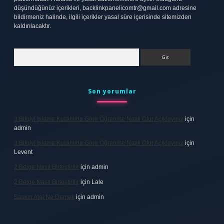
düşündüğünüz içerikleri,
backlinkpanelicomtr@gmail.com
adresine
bildirmeniz halinde, ilgili içerikler yasal süre içerisinde sitemizden
kaldırılacaktır.
Arama
Son yorumlar
3 Bilgiyi Işleme Kuramına Göre Öğrenme Nasıl Olur Açıklayınız
için
admin
3 Bilgiyi Işleme Kuramına Göre Öğrenme Nasıl Olur Açıklayınız
için
Levent
2 Belge Nasıl Birleştirilir
için
admin
2 Belge Nasıl Birleştirilir
için
Lale
Baskın Alel Ne Demek
için
admin