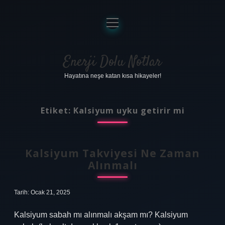
menüyü
aç
Anasayfa
Gizlilik Politikası
Enerji Dolu Notlar
Hayatına neşe katan kısa hikayeler!
Yasal Uyarı
Hakkımızda
Etiket:
Kalsiyum uyku getirir mi
Kalsiyum Takviyesi Ne Zaman
Alınmalı
Tarih: Ocak 21, 2025
Kalsiyum sabah mı alınmalı akşam mı? Kalsiyum