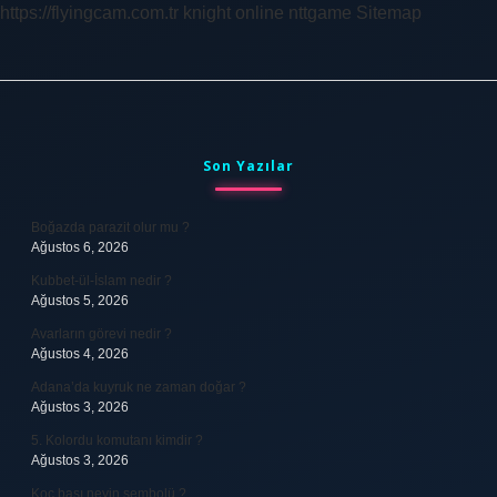
https://flyingcam.com.tr
knight online
nttgame
Sitemap
Sidebar
Son Yazılar
Boğazda parazit olur mu ?
Ağustos 6, 2026
Kubbet-ül-İslam nedir ?
Ağustos 5, 2026
Avarların görevi nedir ?
Ağustos 4, 2026
Adana’da kuyruk ne zaman doğar ?
Ağustos 3, 2026
5. Kolordu komutanı kimdir ?
Ağustos 3, 2026
Koç başı neyin sembolü ?