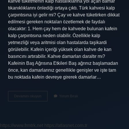
kahve tüketmenin kalp hastalıklarına yol açan damar
tıkanıklıklarını önlediği ortaya çıktı. Türk kahvesi kalp
çarpıntısına iyi gelir mi? Çay ve kahve tüketirken dikkat
edilmesi gereken noktaları özetlemek de faydalı
olacaktır: 1. Hem çay hem de kahvede bulunan kafein
kalp çarpıntısına neden olabilir. Özellikle kalp
yetmezliği veya aritmisi olan hastalarda taşikardi
görülebilir. Kafein içeriği yüksek olan kahve de kan
basıncını artırabilir. Kahve damarları daraltır mı?
Kafeinin Baş Ağrısına Etkileri Baş ağrınız başlamadan
önce, kan damarlarınız genellikle genişler ve işte tam
bu noktada kafein devreye girerek damarlar…
Türk
Devamını okuyun
Yorum Bırak
Kahvesi
Kalbe
Iyi
Gelir
Mi
https://www.frmtrk.net
https://atlasnet.com.tr