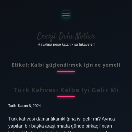
menüyü
aç
Anasayfa
Gizlilik Politikası
Enerji Dolu Notlar
Hayatına neşe katan kısa hikayeler!
Yasal Uyarı
Hakkımızda
Etiket:
Kalbi güçlendirmek için ne yemeli
Türk Kahvesi Kalbe Iyi Gelir Mi
Tarih: Kasım 8, 2024
Türk kahvesi damar tıkanıklığına iyi gelir mi? Ayrıca
yapılan bir başka araştırmada günde birkaç fincan