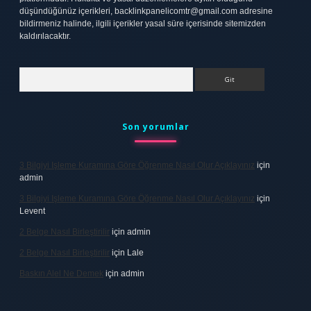
düşündüğünüz içerikleri,
backlinkpanelicomtr@gmail.com
adresine
bildirmeniz halinde, ilgili içerikler yasal süre içerisinde sitemizden
kaldırılacaktır.
Arama
Son yorumlar
3 Bilgiyi Işleme Kuramına Göre Öğrenme Nasıl Olur Açıklayınız
için
admin
3 Bilgiyi Işleme Kuramına Göre Öğrenme Nasıl Olur Açıklayınız
için
Levent
2 Belge Nasıl Birleştirilir
için
admin
2 Belge Nasıl Birleştirilir
için
Lale
Baskın Alel Ne Demek
için
admin