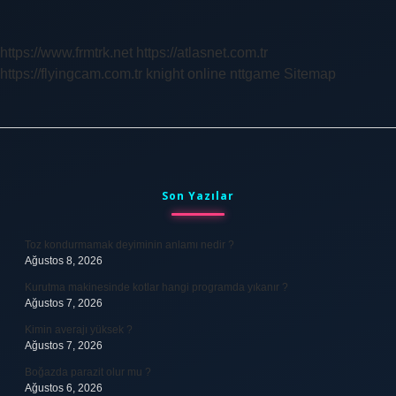
Yapılmalı
Mı
Yapılmamalı
https://www.frmtrk.net
https://atlasnet.com.tr
Mı
https://flyingcam.com.tr
knight online
nttgame
Sitemap
Sidebar
Son Yazılar
Toz kondurmamak deyiminin anlamı nedir ?
Ağustos 8, 2026
Kurutma makinesinde kotlar hangi programda yıkanır ?
Ağustos 7, 2026
Kimin averajı yüksek ?
Ağustos 7, 2026
Boğazda parazit olur mu ?
Ağustos 6, 2026