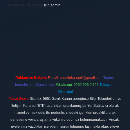
Baskın Alel Ne Demek
için
admin
ilbet
vdcasino firması
vdcasino
https://www.betexper.xyz/
betci giri
Reklam ve İletişim:
E-mail:
backlinkpaneli@gmail.com
Teams:
forumhizmeti@gmail.com
Whatsapp: 0262 606 0 726
Telegram:
@karabul
Yasal Uyarı:
Sitemiz, 5651 Sayılı Kanun gereğince Bilgi Teknolojileri ve
İletişim Kurumu (BTK) tarafından onaylanmış bir Yer Sağlayıcı olarak
hizmet vermektedir. Bu nedenle, sitedeki içerikleri proaktif olarak
denetleme veya araştırma yükümlülüğümüz bulunmamaktadır. Ancak,
üyelerimiz yazdıkları içeriklerin sorumluluğunu taşımakta olup, siteye