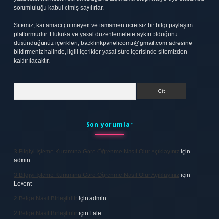
sorumluluğu kabul etmiş sayılırlar.
Sitemiz, kar amacı gütmeyen ve tamamen ücretsiz bir bilgi paylaşım
platformudur. Hukuka ve yasal düzenlemelere aykırı olduğunu
düşündüğünüz içerikleri,
backlinkpanelicomtr@gmail.com
adresine
bildirmeniz halinde, ilgili içerikler yasal süre içerisinde sitemizden
kaldırılacaktır.
Arama
Son yorumlar
3 Bilgiyi Işleme Kuramına Göre Öğrenme Nasıl Olur Açıklayınız
için
admin
3 Bilgiyi Işleme Kuramına Göre Öğrenme Nasıl Olur Açıklayınız
için
Levent
2 Belge Nasıl Birleştirilir
için
admin
2 Belge Nasıl Birleştirilir
için
Lale