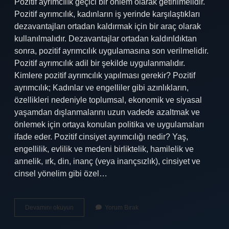
Pozitif ayrımcılık geçici bir önlem olarak getirilmelidir.
Pozitif ayrımcılık, kadınların iş yerinde karşılaştıkları
dezavantajları ortadan kaldırmak için bir araç olarak
kullanılmalıdır. Dezavantajlar ortadan kaldırıldıktan
sonra, pozitif ayrımcılık uygulamasına son verilmelidir.
Pozitif ayrımcılık adil bir şekilde uygulanmalıdır.
Kimlere pozitif ayrımcılık yapılması gerekir? Pozitif
ayrımcılık; Kadınlar ve engelliler gibi azınlıkların,
özellikleri nedeniyle toplumsal, ekonomik ve siyasal
yaşamdan dışlanmalarını uzun vadede azaltmak ve
önlemek için ortaya konulan politika ve uygulamaları
ifade eder. Pozitif cinsiyet ayrımcılığı nedir? Yaş,
engellilik, evlilik ve medeni birliktelik, hamilelik ve
annelik, ırk, din, inanç (veya inançsızlık), cinsiyet ve
cinsel yönelim gibi özel…
Kadınlara
Devamını okuyun
Yorum Bırak
Pozitif
Ayrımcılık