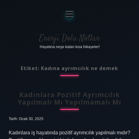
menüyü
aç
Anasayfa
Gizlilik Politikası
Enerji Dolu Notlar
Hayatına neşe katan kısa hikayeler!
Yasal Uyarı
Hakkımızda
Etiket:
Kadına ayrımcılık ne demek
Kadınlara Pozitif Ayrımcılık
Yapılmalı Mı Yapılmamalı Mı
Tarih: Ocak 30, 2025
Kadınlara iş hayatında pozitif ayrımcılık yapılmalı mıdır?