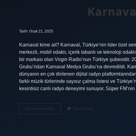
Karnava
Tarih: Ocak 21, 2025
Karnaval kime ait? Karnaval, Türkiye’nin lider özel se
merkezli, mobil odaklı, içerik tabanlı ve teknoloji oda
bir markası olan Virgin Radio’nun Türkiye şubesidir. 
Grubu’ndan Karnaval Medya Grubu’na devredildi. Karna
dünyanın en çok dinlenen dijital radyo platformlarında
farklı müzik türlerinde sayısız çalma listesi ve Türkiye
kesintisiz canlı radyo deneyimi sunuyor. Süper FM’ni
Karnaval
Devamını okuyun
Yorum Bırak
Sahibi
Kim