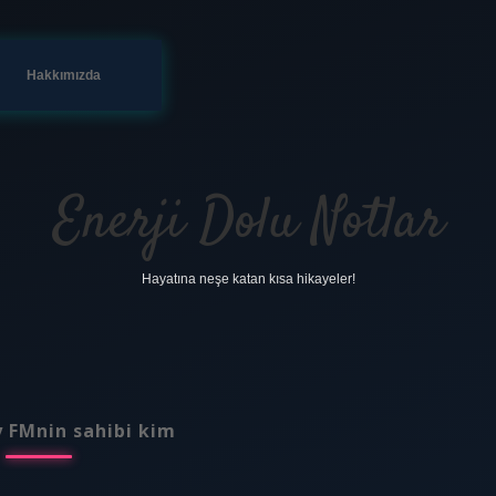
Hakkımızda
Enerji Dolu Notlar
Hayatına neşe katan kısa hikayeler!
y FMnin sahibi kim