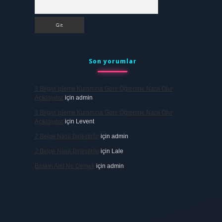
Arama
Son yorumlar
3 Bilgiyi Işleme Kuramına Göre Öğrenme Nasıl Olur
Açıklayınız
için
admin
3 Bilgiyi Işleme Kuramına Göre Öğrenme Nasıl Olur
Açıklayınız
için
Levent
2 Belge Nasıl Birleştirilir
için
admin
2 Belge Nasıl Birleştirilir
için
Lale
Baskın Alel Ne Demek
için
admin