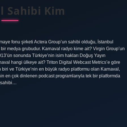
l Sahibi Kim
rmaye fonu şirketi Actera Group’un sahibi olduğu, İstanbul
klı bir medya grubudur. Karnaval radyo kime ait? Virgin Group’un
2013’ün sonunda Türkiye’nin isim hakları Doğuş Yayın
val hangi ülkeye ait? Triton Digital Webcast Metrics’e göre
n biri ve Türkiye’nin en büyük radyo platformu olan Karnaval,
’nin en çok dinlenen podcast programlarıyla tek bir platformda
n sahibi…