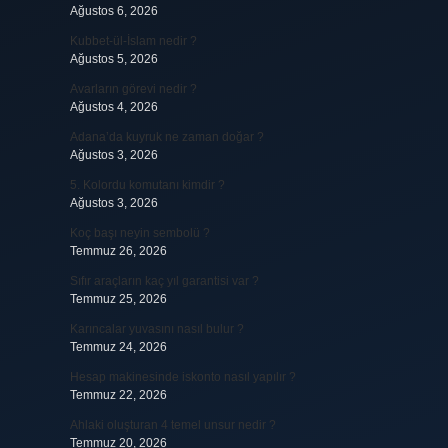
Ağustos 6, 2026
Kubbet-ül-İslam nedir ?
Ağustos 5, 2026
Avarların görevi nedir ?
Ağustos 4, 2026
Adana’da kuyruk ne zaman doğar ?
Ağustos 3, 2026
5. Kolordu komutanı kimdir ?
Ağustos 3, 2026
Koç başı neyin sembolü ?
Temmuz 26, 2026
Sıfır araçların kaç yıl garantisi var ?
Temmuz 25, 2026
Karıncalar yuvasını nasıl bulur ?
Temmuz 24, 2026
Hesap makinesinde iskonto nasıl yapılır ?
Temmuz 22, 2026
Ahlaki oluşturan 4 temel unsur nedir ?
Temmuz 20, 2026