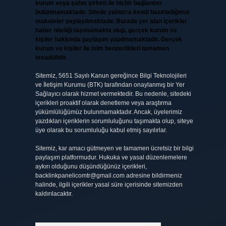
kurum veya şahıs şirketi ile hiçbir bağlantısı
bulunmamaktadır. Sitede yalnızca kendi hazırladığımız
makaleler paylaşılmaktadır. Burada yer alan içerikler
haber niteliği taşımamakta olup, gerçek kurum ve
kişiler hakkında paylaşım yapılmamaktadır. Gerçek
kurum ve kişiler ile isim benzerlikleri tamamen
tesadüfidir.
Sitemiz, 5651 Sayılı Kanun gereğince Bilgi Teknolojileri
ve İletişim Kurumu (BTK) tarafından onaylanmış bir Yer
Sağlayıcı olarak hizmet vermektedir. Bu nedenle, sitedeki
içerikleri proaktif olarak denetleme veya araştırma
yükümlülüğümüz bulunmamaktadır. Ancak, üyelerimiz
yazdıkları içeriklerin sorumluluğunu taşımakta olup, siteye
üye olarak bu sorumluluğu kabul etmiş sayılırlar.
Sitemiz, kar amacı gütmeyen ve tamamen ücretsiz bir bilgi
paylaşım platformudur. Hukuka ve yasal düzenlemelere
aykırı olduğunu düşündüğünüz içerikleri,
backlinkpanelicomtr@gmail.com
adresine bildirmeniz
halinde, ilgili içerikler yasal süre içerisinde sitemizden
kaldırılacaktır.