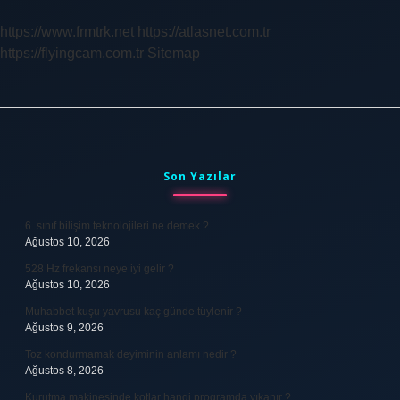
https://www.frmtrk.net
https://atlasnet.com.tr
https://flyingcam.com.tr
Sitemap
Sidebar
Son Yazılar
6. sınıf bilişim teknolojileri ne demek ?
Ağustos 10, 2026
528 Hz frekansı neye iyi gelir ?
Ağustos 10, 2026
Muhabbet kuşu yavrusu kaç günde tüylenir ?
Ağustos 9, 2026
Toz kondurmamak deyiminin anlamı nedir ?
Ağustos 8, 2026
Kurutma makinesinde kotlar hangi programda yıkanır ?