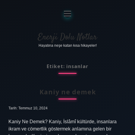
menüyü
aç
Anasayfa
Gizlilik Politikası
Enerji Dolu Notlar
Hayatına neşe katan kısa hikayeler!
Yasal Uyarı
Hakkımızda
Etiket:
insanlar
Kaniy ne demek
Tarih: Temmuz 10, 2024
Kaniy Ne Demek? Kaniy, İslâmî kültürde, insanlara
ikram ve cömertlik göstermek anlamına gelen bir