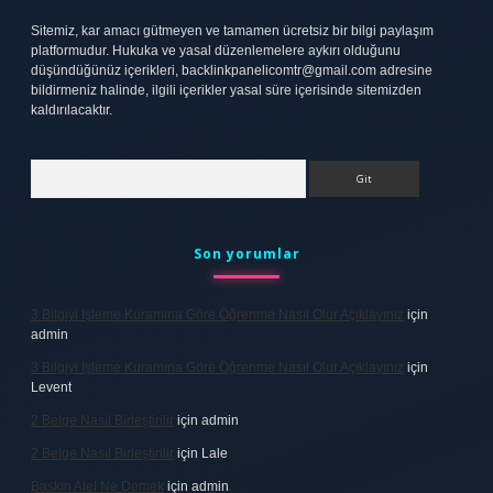
Sitemiz, kar amacı gütmeyen ve tamamen ücretsiz bir bilgi paylaşım
platformudur. Hukuka ve yasal düzenlemelere aykırı olduğunu
düşündüğünüz içerikleri,
backlinkpanelicomtr@gmail.com
adresine
bildirmeniz halinde, ilgili içerikler yasal süre içerisinde sitemizden
kaldırılacaktır.
Arama
Son yorumlar
3 Bilgiyi Işleme Kuramına Göre Öğrenme Nasıl Olur Açıklayınız
için
admin
3 Bilgiyi Işleme Kuramına Göre Öğrenme Nasıl Olur Açıklayınız
için
Levent
2 Belge Nasıl Birleştirilir
için
admin
2 Belge Nasıl Birleştirilir
için
Lale
Baskın Alel Ne Demek
için
admin