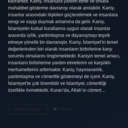
kavramdır. Kaniy, insanlara yardım etme ve onlara
muhabbet gösterme davranışı olarak anılabilir. Kaniy,
insanlar arasındaki ilişkileri güçlendirmek ve insanlara
sevgi ve saygı duymak anlamına da gelir. Kaniy,
İslamiyetin kutsal kurallarına uygun olarak insanlar
arasında iyilik, yardımlaşma ve dayanışmayı teşvik
etmeye yönelik bir davranıştır. Kaniy, İslamiyet’in temel
değerlerinden biri olarak insanların birbirlerine karşı
sorumlu olmalarını öngörmektedir. Kaniyin temel amacı,
insanların birbirlerine yardım etmelerini ve karşılıklı
merhametlerini arttırmaktır. Kaniy, hayırseverlik,
yardımlaşma ve cömertlik göstermeyi de içerir. Kaniy,
İslamiyet’te çok önemlidir ve İslamiyet, cömertliği
özellikle övmektedir. Kuran’da, Allah’ın cömert…
Kaniy
Devamını okuyun
8 Yorum
ne
demek