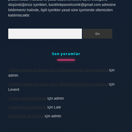
düşündüğünüz içerikleri,
backlinkpanelicomtr@gmail.com
adresine
bildirmeniz halinde, ilgili içerikler yasal süre içerisinde sitemizden
kaldırılacaktır.
Arama
Son yorumlar
3 Bilgiyi Işleme Kuramına Göre Öğrenme Nasıl Olur Açıklayınız
için
admin
3 Bilgiyi Işleme Kuramına Göre Öğrenme Nasıl Olur Açıklayınız
için
Levent
2 Belge Nasıl Birleştirilir
için
admin
2 Belge Nasıl Birleştirilir
için
Lale
Baskın Alel Ne Demek
için
admin