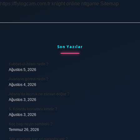
https://flyingcam.com.tr
knight online
nttgame
Sitemap
Sidebar
Son Yazılar
Kubbet-ül-İslam nedir ?
Ağustos 5, 2026
Avarların görevi nedir ?
Ağustos 4, 2026
Adana’da kuyruk ne zaman doğar ?
Ağustos 3, 2026
5. Kolordu komutanı kimdir ?
Ağustos 3, 2026
Koç başı neyin sembolü ?
Temmuz 26, 2026
Sıfır araçların kaç yıl garantisi var ?