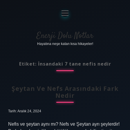
menüyü
aç
Anasayfa
Gizlilik Politikası
Enerji Dolu Notlar
Hayatına neşe katan kısa hikayeler!
Yasal Uyarı
Hakkımızda
Etiket:
İnsandaki 7 tane nefis nedir
Şeytan Ve Nefs Arasındaki Fark
Nedir
Tarih: Aralık 24, 2024
Nefis ve şeytan aynı mı? Nefs ve Şeytan ayrı şeylerdir!