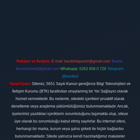
per.xyz/
betci giriş
hiltonbet
Reklam ve İletişim:
E-mail:
backlinkpaneli@gmail.com
Teams:
forumhizmeti@gmail.com
Whatsapp: 0262 606 0 726
Telegram:
@karabul
Yasal Uyarı:
Sitemiz, 5651 Sayılı Kanun gereğince Bilgi Teknolojileri ve
İletişim Kurumu (BTK) tarafından onaylanmış bir Yer Sağlayıcı olarak
hizmet vermektedir. Bu nedenle, sitedeki içerikleri proaktif olarak
denetleme veya araştırma yükümlülüğümüz bulunmamaktadır. Ancak,
üyelerimiz yazdıkları içeriklerin sorumluluğunu taşımakta olup, siteye
üye olarak bu sorumluluğu kabul etmiş sayılırlar. Bu internet sitesi,
herhangi bir marka, kurum veya şahıs şirketi ile hiçbir bağlantısı
bulunmamaktadır. Sitede yalnızca kendi hazırladığımız makaleler