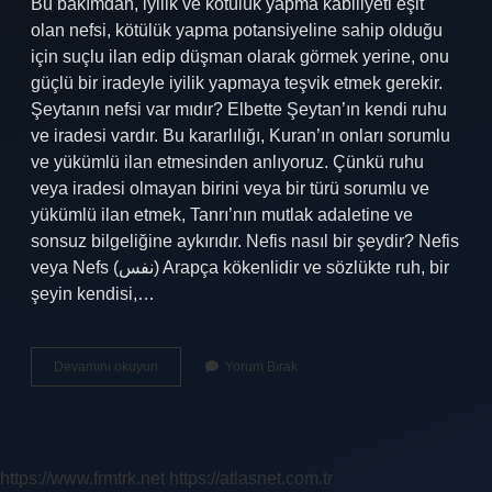
Bu bakımdan, iyilik ve kötülük yapma kabiliyeti eşit
olan nefsi, kötülük yapma potansiyeline sahip olduğu
için suçlu ilan edip düşman olarak görmek yerine, onu
güçlü bir iradeyle iyilik yapmaya teşvik etmek gerekir.
Şeytanın nefsi var mıdır? Elbette Şeytan’ın kendi ruhu
ve iradesi vardır. Bu kararlılığı, Kuran’ın onları sorumlu
ve yükümlü ilan etmesinden anlıyoruz. Çünkü ruhu
veya iradesi olmayan birini veya bir türü sorumlu ve
yükümlü ilan etmek, Tanrı’nın mutlak adaletine ve
sonsuz bilgeliğine aykırıdır. Nefis nasıl bir şeydir? Nefis
veya Nefs (نفس) Arapça kökenlidir ve sözlükte ruh, bir
şeyin kendisi,…
Şeytan
Devamını okuyun
Yorum Bırak
Ve
Nefs
Arasındaki
Fark
Nedir
https://www.frmtrk.net
https://atlasnet.com.tr