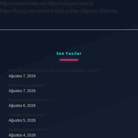
https://www.frmtrk.net
https://atlasnet.com.tr
https://flyingcam.com.tr
knight online
nttgame
Sitemap
Sidebar
Son Yazılar
Kurutma makinesinde kotlar hangi programda yıkanır ?
Ağustos 7, 2026
Kimin averajı yüksek ?
Ağustos 7, 2026
Boğazda parazit olur mu ?
Ağustos 6, 2026
Kubbet-ül-İslam nedir ?
Ağustos 5, 2026
Avarların görevi nedir ?
Ağustos 4, 2026