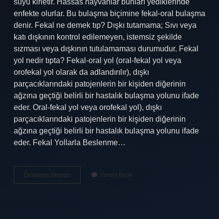
suyu kirletir. Hassas hayvanlar bunları yediklerinde
enfekte olurlar. Bu bulaşma biçimine fekal-oral bulaşma
denir. Fekal ne demek tıp? Dışkı tutamama; Sıvı veya
katı dışkının kontrol edilemeyen, istemsiz şekilde
sızması veya dışkının tutulamaması durumudur. Fekal
yol nedir tıpta? Fekal-oral yol (oral-fekal yol veya
orofekal yol olarak da adlandırılır), dışkı
parçacıklarındaki patojenlerin bir kişiden diğerinin
ağzına geçtiği belirli bir hastalık bulaşma yolunu ifade
eder. Oral-fekal yol veya orofekal yol), dışkı
parçacıklarındaki patojenlerin bir kişiden diğerinin
ağzına geçtiği belirli bir hastalık bulaşma yolunu ifade
eder. Fekal Yollarla Beslenme…
Fekal
Devamını okuyun
Yorum Bırak
Bulaşma
Ne
Demek