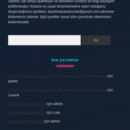
Sitemiz, kar amacı gütmeyen ve tamamen ücretsiz bir bilgi paylaşım
platformudur. Hukuka ve yasal düzenlemelere aykırı olduğunu
düşündüğünüz içerikleri,
backlinkpanelicomtr@gmail.com
adresine
bildirmeniz halinde, ilgili içerikler yasal süre içerisinde sitemizden
kaldırılacaktır.
Arama
Son yorumlar
3 Bilgiyi Işleme Kuramına Göre Öğrenme Nasıl Olur Açıklayınız
için
admin
3 Bilgiyi Işleme Kuramına Göre Öğrenme Nasıl Olur Açıklayınız
için
Levent
2 Belge Nasıl Birleştirilir
için
admin
2 Belge Nasıl Birleştirilir
için
Lale
Baskın Alel Ne Demek
için
admin