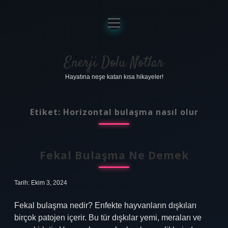
menüyü
aç
Anasayfa
Gizlilik Politikası
Enerji Dolu Notlar
Hayatına neşe katan kısa hikayeler!
Yasal Uyarı
Hakkımızda
Etiket:
Horizontal bulaşma nasıl olur
Fekal Bulaşma Ne Demek
Tarih: Ekim 3, 2024
Fekal bulaşma nedir? Enfekte hayvanların dışkıları
birçok patojen içerir. Bu tür dışkılar yemi, meraları ve