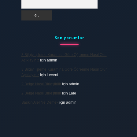
Arama
Son yorumlar
3 Bilgiyi Işleme Kuramına Göre Öğrenme Nasıl Olur
Açıklayınız
için
admin
3 Bilgiyi Işleme Kuramına Göre Öğrenme Nasıl Olur
Açıklayınız
için
Levent
2 Belge Nasıl Birleştirilir
için
admin
2 Belge Nasıl Birleştirilir
için
Lale
Baskın Alel Ne Demek
için
admin