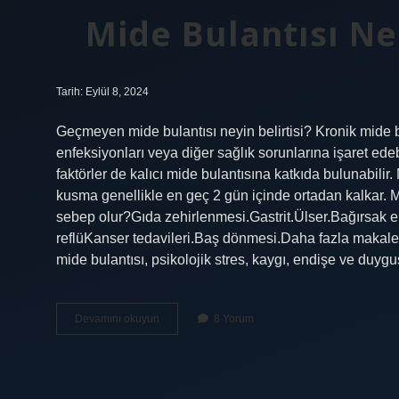
Mide Bulantısı Ne
Tarih: Eylül 8, 2024
Geçmeyen mide bulantısı neyin belirtisi? Kronik mide bula
enfeksiyonları veya diğer sağlık sorunlarına işaret edeb
faktörler de kalıcı mide bulantısına katkıda bulunabilir
kusma genellikle en geç 2 gün içinde ortadan kalkar. Mi
sebep olur?Gıda zehirlenmesi.Gastrit.Ülser.Bağırsak en
reflüKanser tedavileri.Baş dönmesi.Daha fazla makale…
mide bulantısı, psikolojik stres, kaygı, endişe ve duyg
Mide
Devamını okuyun
8 Yorum
Bulantısı
Ne
Zaman
Tehlikeli
Olur