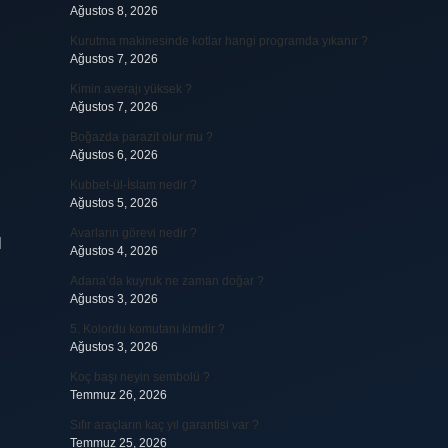
Ağustos 8, 2026
Kurutma makinesinde kotlar hangi programda yıkanır ?
Ağustos 7, 2026
Kimin averajı yüksek ?
Ağustos 7, 2026
Boğazda parazit olur mu ?
Ağustos 6, 2026
Kubbet-ül-İslam nedir ?
Ağustos 5, 2026
Avarların görevi nedir ?
l
Ağustos 4, 2026
Adana’da kuyruk ne zaman doğar ?
Ağustos 3, 2026
5. Kolordu komutanı kimdir ?
Ağustos 3, 2026
Koç başı neyin sembolü ?
Temmuz 26, 2026
Sıfır araçların kaç yıl garantisi var ?
Temmuz 25, 2026