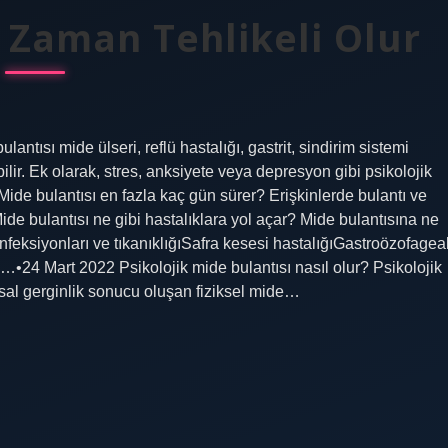
 Zaman Tehlikeli Olur
ntısı mide ülseri, reflü hastalığı, gastrit, sindirim sistemi
ilir. Ek olarak, stres, anksiyete veya depresyon gibi psikolojik
. Mide bulantısı en fazla kaç gün sürer? Erişkinlerde bulantı ve
de bulantısı ne gibi hastalıklara yol açar? Mide bulantısına ne
feksiyonları ve tıkanıklığıSafra kesesi hastalığıGastroözofagea
•24 Mart 2022 Psikolojik mide bulantısı nasıl olur? Psikolojik
usal gerginlik sonucu oluşan fiziksel mide…