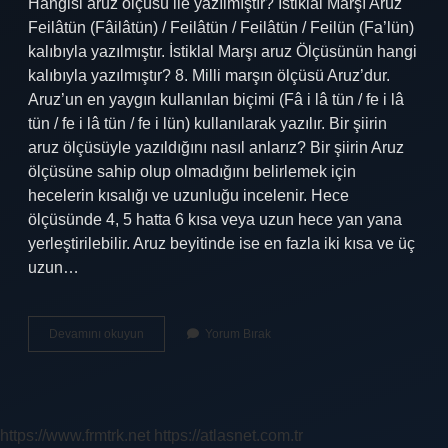
Hangisi aruz ölçüsü ile yazılmıştır? İstiklal Marşı Aruz
Feilâtün (Fâilâtün) / Feilâtün / Feilâtün / Feilün (Fa’lün)
kalıbıyla yazılmıştır. İstiklal Marşı aruz Ölçüsünün hangi
kalıbıyla yazılmıştır? 8. Milli marşın ölçüsü Aruz’dur.
Aruz’un en yaygın kullanılan biçimi (Fâ i lâ tün / fe i lâ
tün / fe i lâ tün / fe i lün) kullanılarak yazılır. Bir şiirin
aruz ölçüsüyle yazıldığını nasıl anlarız? Bir şiirin Aruz
ölçüsüne sahip olup olmadığını belirlemek için
hecelerin kısalığı ve uzunluğu incelenir. Hece
ölçüsünde 4, 5 hatta 6 kısa veya uzun hece yan yana
yerleştirilebilir. Aruz beyitinde ise en fazla iki kısa ve üç
uzun…
Hangisi
Devamını okuyun
Yorum Bırak
Aruz
Ölçüsünün
Kalıbıyla
Yazılmıştır
https://www.frmtrk.net
https://atlasnet.com.tr