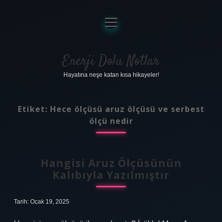
menüyü
aç
Anasayfa
Gizlilik Politikası
Enerji Dolu Notlar
Hayatına neşe katan kısa hikayeler!
Yasal Uyarı
Hakkımızda
Etiket:
Hece ölçüsü aruz ölçüsü ve serbest
ölçü nedir
Hangisi Aruz Ölçüsünün
Kalıbıyla Yazılmıştır
Tarih: Ocak 19, 2025