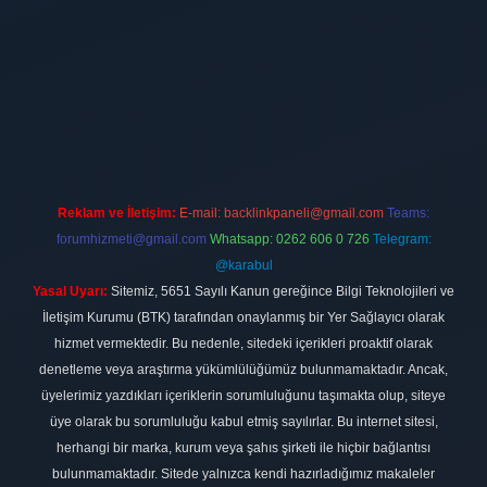
ilbet
vdcasino firması
vdcasino
https://www.betexper.xyz/
betci giri
Reklam ve İletişim:
E-mail:
backlinkpaneli@gmail.com
Teams:
forumhizmeti@gmail.com
Whatsapp: 0262 606 0 726
Telegram:
@karabul
Yasal Uyarı:
Sitemiz, 5651 Sayılı Kanun gereğince Bilgi Teknolojileri ve
İletişim Kurumu (BTK) tarafından onaylanmış bir Yer Sağlayıcı olarak
hizmet vermektedir. Bu nedenle, sitedeki içerikleri proaktif olarak
denetleme veya araştırma yükümlülüğümüz bulunmamaktadır. Ancak,
üyelerimiz yazdıkları içeriklerin sorumluluğunu taşımakta olup, siteye
üye olarak bu sorumluluğu kabul etmiş sayılırlar. Bu internet sitesi,
herhangi bir marka, kurum veya şahıs şirketi ile hiçbir bağlantısı
bulunmamaktadır. Sitede yalnızca kendi hazırladığımız makaleler