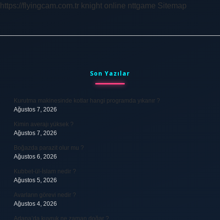
https://flyingcam.com.tr
knight online
nttgame
Sitemap
Sidebar
Son Yazılar
Kurutma makinesinde kotlar hangi programda yıkanır ?
Ağustos 7, 2026
Kimin averajı yüksek ?
Ağustos 7, 2026
Boğazda parazit olur mu ?
Ağustos 6, 2026
Kubbet-ül-İslam nedir ?
Ağustos 5, 2026
Avarların görevi nedir ?
Ağustos 4, 2026
Adana’da kuyruk ne zaman doğar ?