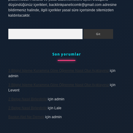
düşündüğünüz içerikleri,
backlinkpanelicomtr@gmail.com
adresine
bildirmeniz halinde, ilgili içerikler yasal süre içerisinde sitemizden
kaldırılacaktır.
Arama
Son yorumlar
3 Bilgiyi Işleme Kuramına Göre Öğrenme Nasıl Olur Açıklayınız
için
admin
3 Bilgiyi Işleme Kuramına Göre Öğrenme Nasıl Olur Açıklayınız
için
Levent
2 Belge Nasıl Birleştirilir
için
admin
2 Belge Nasıl Birleştirilir
için
Lale
Baskın Alel Ne Demek
için
admin