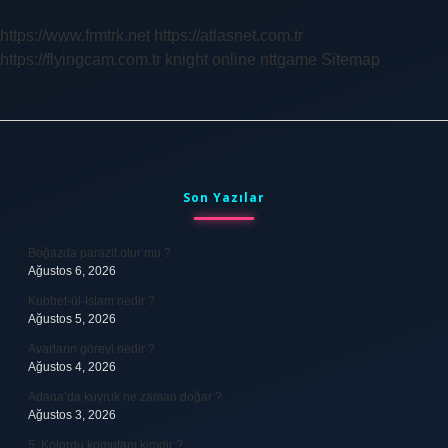
Mi
https://www.frmtrk.net
https://atlasnet.com.tr
https://flyingcam.com.tr
knight online
nttgame
Sitemap
Sidebar
Son Yazılar
Boğazda parazit olur mu ?
Ağustos 6, 2026
Kubbet-ül-İslam nedir ?
Ağustos 5, 2026
Avarların görevi nedir ?
Ağustos 4, 2026
Adana’da kuyruk ne zaman doğar ?
Ağustos 3, 2026
5. Kolordu komutanı kimdir ?