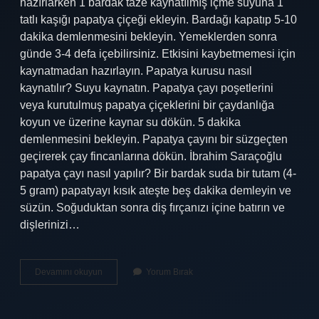
hazırlarken 1 bardak taze kaynatılmış içme suyuna 1
tatlı kaşığı papatya çiçeği ekleyin. Bardağı kapatıp 5-10
dakika demlenmesini bekleyin. Yemeklerden sonra
günde 3-4 defa içebilirsiniz. Etkisini kaybetmemesi için
kaynatmadan hazırlayın. Papatya kurusu nasıl
kaynatılır? Suyu kaynatın. Papatya çayı poşetlerini
veya kurutulmuş papatya çiçeklerini bir çaydanlığa
koyun ve üzerine kaynar su dökün. 5 dakika
demlenmesini bekleyin. Papatya çayını bir süzgeçten
geçirerek çay fincanlarına dökün. İbrahim Saraçoğlu
papatya çayı nasıl yapılır? Bir bardak suda bir tutam (4-
5 gram) papatyayı kısık ateşte beş dakika demleyin ve
süzün. Soğuduktan sonra diş fırçanızı içine batırın ve
dişlerinizi…
Papatya
Devamını okuyun
Yorum Bırak
Kaynatılır
Mı
Demlenir