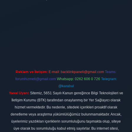
ilbet
vdcasino firması
vdcasino
https://www.betexper.xyz/
betci giri
Reklam ve İletişim:
E-mail:
backlinkpaneli@gmail.com
Teams:
forumhizmeti@gmail.com
Whatsapp: 0262 606 0 726
Telegram:
@karabul
Yasal Uyarı:
Sitemiz, 5651 Sayılı Kanun gereğince Bilgi Teknolojileri ve
İletişim Kurumu (BTK) tarafından onaylanmış bir Yer Sağlayıcı olarak
hizmet vermektedir. Bu nedenle, sitedeki içerikleri proaktif olarak
denetleme veya araştırma yükümlülüğümüz bulunmamaktadır. Ancak,
üyelerimiz yazdıkları içeriklerin sorumluluğunu taşımakta olup, siteye
üye olarak bu sorumluluğu kabul etmiş sayılırlar. Bu internet sitesi,