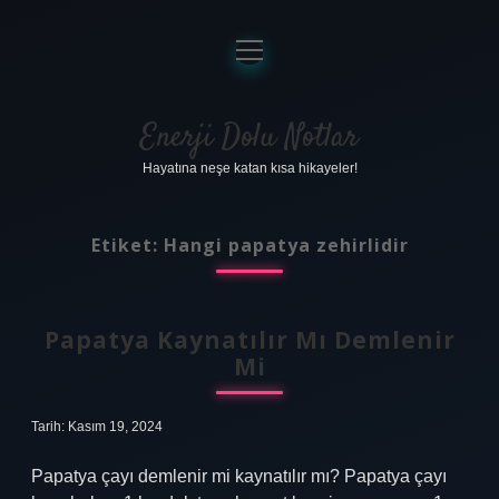
menüyü
aç
Anasayfa
Gizlilik Politikası
Enerji Dolu Notlar
Hayatına neşe katan kısa hikayeler!
Yasal Uyarı
Hakkımızda
Etiket:
Hangi papatya zehirlidir
Papatya Kaynatılır Mı Demlenir
Mi
Tarih: Kasım 19, 2024
Papatya çayı demlenir mi kaynatılır mı? Papatya çayı