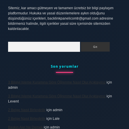
Sitemiz, kar amacı gütmeyen ve tamamen ücretsiz bir bilgi paylaşım
platformudur. Hukuka ve yasal düzenlemelere aykırı olduğunu
düşündüğünüz içerikleri,
backlinkpanelicomtr@gmail.com
adresine
bildirmeniz halinde, ilgili içerikler yasal süre içerisinde sitemizden
kaldırılacaktır.
Arama
Son yorumlar
3 Bilgiyi Işleme Kuramına Göre Öğrenme Nasıl Olur Açıklayınız
için
admin
3 Bilgiyi Işleme Kuramına Göre Öğrenme Nasıl Olur Açıklayınız
için
Levent
2 Belge Nasıl Birleştirilir
için
admin
2 Belge Nasıl Birleştirilir
için
Lale
Baskın Alel Ne Demek
için
admin