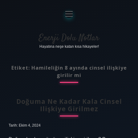
menüyü
aç
Anasayfa
Gizlilik Politikası
Enerji Dolu Notlar
Hayatına neşe katan kısa hikayeler!
Yasal Uyarı
Hakkımızda
Etiket:
Hamileliğin 8 ayında cinsel ilişkiye
girilir mi
Doğuma Ne Kadar Kala Cinsel
Ilişkiye Girilmez
Tarih: Ekim 4, 2024