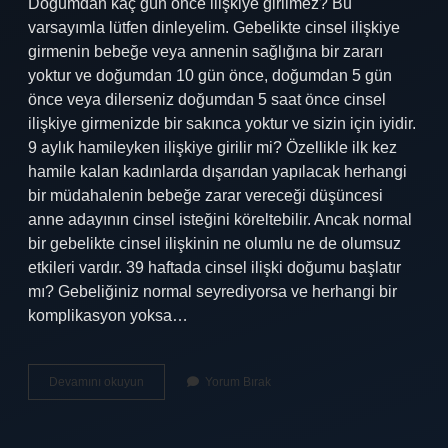
Doğumdan kaç gün önce ilişkiye girilmez? Bu
varsayımla lütfen dinleyelim. Gebelikte cinsel ilişkiye
girmenin bebeğe veya annenin sağlığına bir zararı
yoktur ve doğumdan 10 gün önce, doğumdan 5 gün
önce veya dilerseniz doğumdan 5 saat önce cinsel
ilişkiye girmenizde bir sakınca yoktur ve sizin için iyidir.
9 aylık hamileyken ilişkiye girilir mi? Özellikle ilk kez
hamile kalan kadınlarda dışarıdan yapılacak herhangi
bir müdahalenin bebeğe zarar vereceği düşüncesi
anne adayının cinsel isteğini köreltebilir. Ancak normal
bir gebelikte cinsel ilişkinin ne olumlu ne de olumsuz
etkileri vardır. 39 haftada cinsel ilişki doğumu başlatır
mı? Gebeliğiniz normal seyrediyorsa ve herhangi bir
komplikasyon yoksa…
Doğuma
Devamını okuyun
Yorum Bırak
Ne
Kadar
Kala