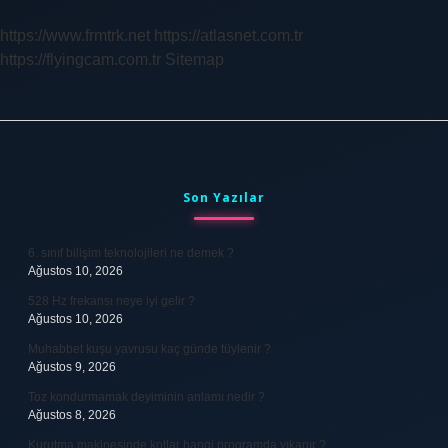
Cinsel
Ilişkiye
https://www.frmtrk.net
https://atlasnet.com.tr
Girilmez
https://flyingcam.com.tr
Sitemap
Sidebar
Son Yazılar
6. sınıf bilişim teknolojileri ne demek ?
Ağustos 10, 2026
528 Hz frekansı neye iyi gelir ?
Ağustos 10, 2026
Muhabbet kuşu yavrusu kaç günde tüylenir ?
Ağustos 9, 2026
Toz kondurmamak deyiminin anlamı nedir ?
Ağustos 8, 2026
Kurutma makinesinde kotlar hangi programda yıkanır ?