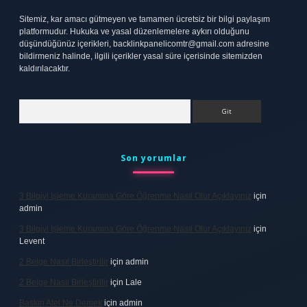
Sitemiz, kar amacı gütmeyen ve tamamen ücretsiz bir bilgi paylaşım
platformudur. Hukuka ve yasal düzenlemelere aykırı olduğunu
düşündüğünüz içerikleri,
backlinkpanelicomtr@gmail.com
adresine
bildirmeniz halinde, ilgili içerikler yasal süre içerisinde sitemizden
kaldırılacaktır.
Arama
Son yorumlar
3 Bilgiyi Işleme Kuramına Göre Öğrenme Nasıl Olur Açıklayınız
için
admin
3 Bilgiyi Işleme Kuramına Göre Öğrenme Nasıl Olur Açıklayınız
için
Levent
2 Belge Nasıl Birleştirilir
için
admin
2 Belge Nasıl Birleştirilir
için
Lale
Baskın Alel Ne Demek
için
admin