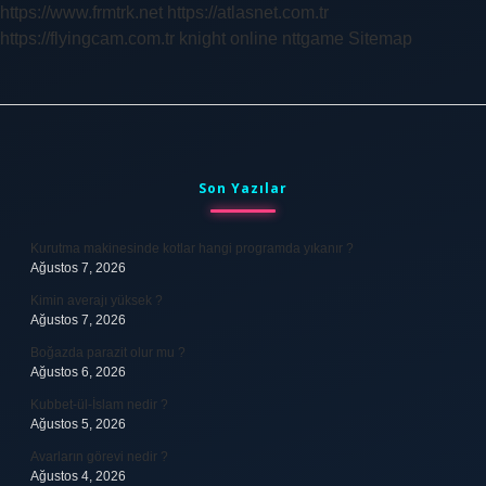
https://www.frmtrk.net
https://atlasnet.com.tr
https://flyingcam.com.tr
knight online
nttgame
Sitemap
Sidebar
Son Yazılar
Kurutma makinesinde kotlar hangi programda yıkanır ?
Ağustos 7, 2026
Kimin averajı yüksek ?
Ağustos 7, 2026
Boğazda parazit olur mu ?
Ağustos 6, 2026
Kubbet-ül-İslam nedir ?
Ağustos 5, 2026
Avarların görevi nedir ?
Ağustos 4, 2026