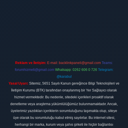
ilbet
vdcasino firması
vdcasino
https://www.betexper.xyz/
betci giri
Reklam ve İletişim:
E-mail:
backlinkpaneli@gmail.com
Teams:
forumhizmeti@gmail.com
Whatsapp: 0262 606 0 726
Telegram:
@karabul
Yasal Uyarı:
Sitemiz, 5651 Sayılı Kanun gereğince Bilgi Teknolojileri ve
İletişim Kurumu (BTK) tarafından onaylanmış bir Yer Sağlayıcı olarak
hizmet vermektedir. Bu nedenle, sitedeki içerikleri proaktif olarak
denetleme veya araştırma yükümlülüğümüz bulunmamaktadır. Ancak,
üyelerimiz yazdıkları içeriklerin sorumluluğunu taşımakta olup, siteye
üye olarak bu sorumluluğu kabul etmiş sayılırlar. Bu internet sitesi,
herhangi bir marka, kurum veya şahıs şirketi ile hiçbir bağlantısı