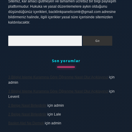
Sitemiz, kar amacı gütmeyen ve tamamen ücretsiz bir bilgi paylaşım
platformudur. Hukuka ve yasal düzenlemelere aykırı olduğunu
düşündüğünüz içerikleri,
backlinkpanelicomtr@gmail.com
adresine
bildirmeniz halinde, ilgili içerikler yasal süre içerisinde sitemizden
kaldırılacaktır.
Arama
Son yorumlar
3 Bilgiyi Işleme Kuramına Göre Öğrenme Nasıl Olur Açıklayınız
için
admin
3 Bilgiyi Işleme Kuramına Göre Öğrenme Nasıl Olur Açıklayınız
için
Levent
2 Belge Nasıl Birleştirilir
için
admin
2 Belge Nasıl Birleştirilir
için
Lale
Baskın Alel Ne Demek
için
admin