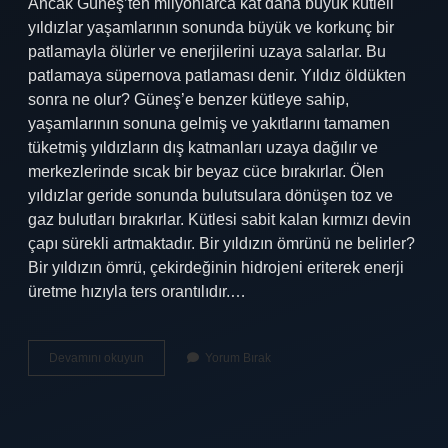
Ancak Güneş’ten milyonlarca kat daha büyük kütleli
yıldızlar yaşamlarının sonunda büyük ve korkunç bir
patlamayla ölürler ve enerjilerini uzaya salarlar. Bu
patlamaya süpernova patlaması denir. Yıldız öldükten
sonra ne olur? Güneş’e benzer kütleye sahip,
yaşamlarının sonuna gelmiş ve yakıtlarını tamamen
tüketmiş yıldızların dış katmanları uzaya dağılır ve
merkezlerinde sıcak bir beyaz cüce bırakırlar. Ölen
yıldızlar geride sonunda bulutsulara dönüşen toz ve
gaz bulutları bırakırlar. Kütlesi sabit kalan kırmızı devin
çapı sürekli artmaktadır. Bir yıldızın ömrünü ne belirler?
Bir yıldızın ömrü, çekirdeğinin hidrojeni eriterek enerji
üretme hızıyla ters orantılıdır.…
Bir
Devamını okuyun
Yorum Bırak
Yıldız
Neden
Ölür