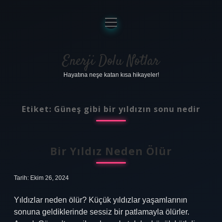
menüyü
aç
Anasayfa
Gizlilik Politikası
Enerji Dolu Notlar
Hayatına neşe katan kısa hikayeler!
Yasal Uyarı
Hakkımızda
Etiket:
Güneş gibi bir yıldızın sonu nedir
Bir Yıldız Neden Ölür
Tarih: Ekim 26, 2024
Yıldızlar neden ölür? Küçük yıldızlar yaşamlarının
sonuna geldiklerinde sessiz bir patlamayla ölürler.