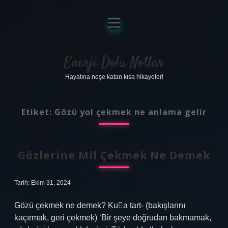
menüyü
aç
Anasayfa
Gizlilik Politikası
Enerji Dolu Notlar
Hayatına neşe katan kısa hikayeler!
Yasal Uyarı
Hakkımızda
Etiket:
Gözü yol çekmek ne anlama gelir
Gözlerine Mil Çekmek Ne Demek
Tarih: Ekim 31, 2024
Gözü çekmek ne demek? Kua tart- (bakışlarını
kaçırmak, geri çekmek) ‘Bir şeye doğrudan bakmamak,