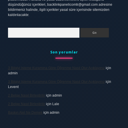
düşündüğünüz içerikleri,
backlinkpanelicomtr@gmail.com
adresine
bildirmeniz halinde, ilgili içerikler yasal süre içerisinde sitemizden
kaldırılacaktır.
Arama
Son yorumlar
3 Bilgiyi Işleme Kuramına Göre Öğrenme Nasıl Olur Açıklayınız
için
admin
3 Bilgiyi Işleme Kuramına Göre Öğrenme Nasıl Olur Açıklayınız
için
Levent
2 Belge Nasıl Birleştirilir
için
admin
2 Belge Nasıl Birleştirilir
için
Lale
Baskın Alel Ne Demek
için
admin