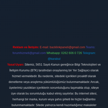
ilbet
vdcasino firması
vdcasino
https://www.betexper.xyz/
betci giri
Reklam ve İletişim:
E-mail:
backlinkpaneli@gmail.com
Teams:
forumhizmeti@gmail.com
Whatsapp: 0262 606 0 726
Telegram:
@karabul
Yasal Uyarı:
Sitemiz, 5651 Sayılı Kanun gereğince Bilgi Teknolojileri ve
İletişim Kurumu (BTK) tarafından onaylanmış bir Yer Sağlayıcı olarak
hizmet vermektedir. Bu nedenle, sitedeki içerikleri proaktif olarak
denetleme veya araştırma yükümlülüğümüz bulunmamaktadır. Ancak,
üyelerimiz yazdıkları içeriklerin sorumluluğunu taşımakta olup, siteye
üye olarak bu sorumluluğu kabul etmiş sayılırlar. Bu internet sitesi,
herhangi bir marka, kurum veya şahıs şirketi ile hiçbir bağlantısı
bulunmamaktadır. Sitede yalnızca kendi hazırladığımız makaleler