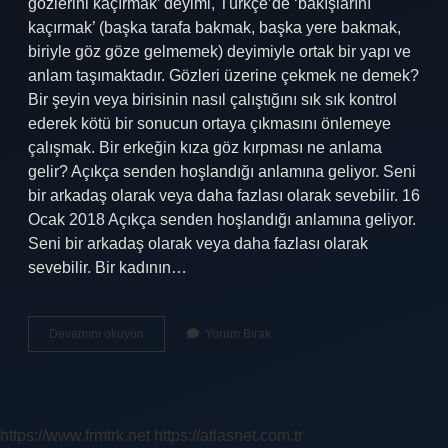
gözlerini kaçırmak’ deyimi, Türkçe’de ‘bakışlarını
kaçırmak’ (başka tarafa bakmak, başka yere bakmak,
biriyle göz göze gelmemek) deyimiyle ortak bir yapı ve
anlam taşımaktadır. Gözleri üzerine çekmek ne demek?
Bir şeyin veya birisinin nasıl çalıştığını sık sık kontrol
ederek kötü bir sonucun ortaya çıkmasını önlemeye
çalışmak. Bir erkeğin kıza göz kırpması ne anlama
gelir? Açıkça senden hoşlandığı anlamına geliyor. Seni
bir arkadaş olarak veya daha fazlası olarak sevebilir. 16
Ocak 2018 Açıkça senden hoşlandığı anlamına geliyor.
Seni bir arkadaş olarak veya daha fazlası olarak
sevebilir. Bir kadının…
Gözlerine
Devamını okuyun
Yorum Bırak
Mil
Çekmek
Ne
Demek
https://www.frmtrk.net
https://atlasnet.com.tr