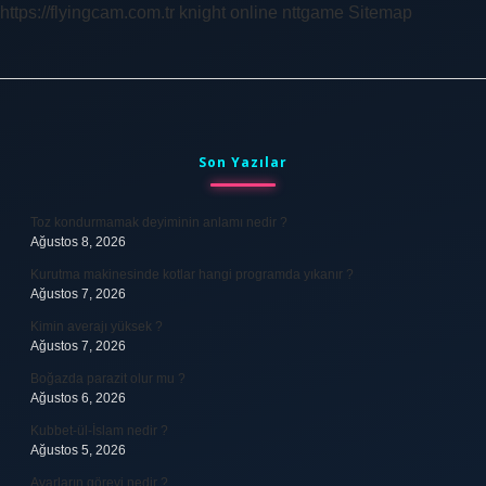
https://flyingcam.com.tr
knight online
nttgame
Sitemap
Sidebar
Son Yazılar
Toz kondurmamak deyiminin anlamı nedir ?
Ağustos 8, 2026
Kurutma makinesinde kotlar hangi programda yıkanır ?
Ağustos 7, 2026
Kimin averajı yüksek ?
Ağustos 7, 2026
Boğazda parazit olur mu ?
Ağustos 6, 2026
Kubbet-ül-İslam nedir ?
Ağustos 5, 2026
Avarların görevi nedir ?