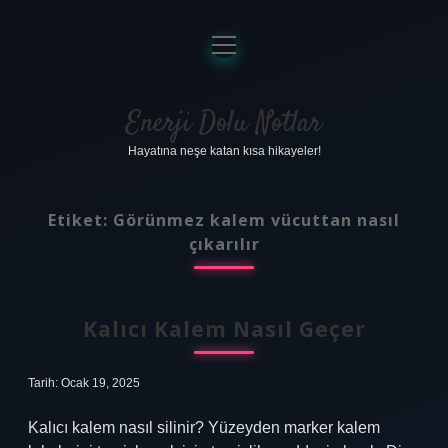
menüyü
aç
Anasayfa
Gizlilik Politikası
Enerji Dolu Notlar
Hayatına neşe katan kısa hikayeler!
Yasal Uyarı
Hakkımızda
Etiket:
Görünmez kalem vücuttan nasıl
çıkarılır
Kalıcı Kalem Nasıl Geçer
Tarih: Ocak 19, 2025
Kalıcı kalem nasıl silinir? Yüzeyden marker kalem