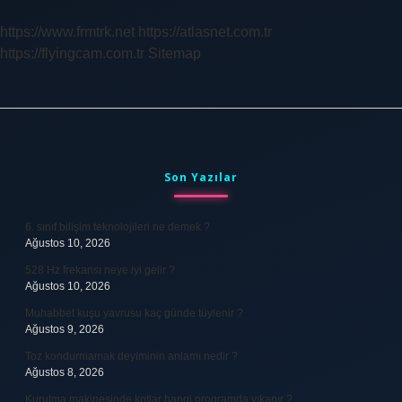
https://www.frmtrk.net
https://atlasnet.com.tr
https://flyingcam.com.tr
Sitemap
Sidebar
Son Yazılar
6. sınıf bilişim teknolojileri ne demek ?
Ağustos 10, 2026
528 Hz frekansı neye iyi gelir ?
Ağustos 10, 2026
Muhabbet kuşu yavrusu kaç günde tüylenir ?
Ağustos 9, 2026
Toz kondurmamak deyiminin anlamı nedir ?
Ağustos 8, 2026
Kurutma makinesinde kotlar hangi programda yıkanır ?