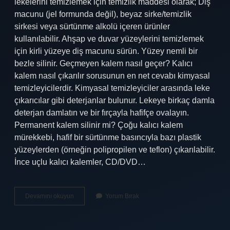
lekelerini temizlemek için temizlik maddesi olarak; Diş
macunu (jel formunda değil), beyaz sirke/temizlik
sirkesi veya sürtünme alkolü içeren ürünler
kullanılabilir. Ahşap ve duvar yüzeylerini temizlemek
için kirli yüzeye diş macunu sürün. Yüzey nemli bir
bezle silinir. Geçmeyen kalem nasıl geçer? Kalıcı
kalem nasıl çıkarılır sorusunun en net cevabı kimyasal
temizleyicilerdir. Kimyasal temizleyiciler arasında leke
çıkarıcılar gibi deterjanlar bulunur. Lekeye birkaç damla
deterjan damlatın ve bir fırçayla hafifçe ovalayın.
Permanent kalem silinir mi? Çoğu kalıcı kalem
mürekkebi, hafif bir sürtünme basıncıyla bazı plastik
yüzeylerden (örneğin polipropilen ve teflon) çıkarılabilir.
İnce uçlu kalıcı kalemler, CD/DVD…
Kalıcı
Devamını okuyun
Yorum Bırak
Kalem
Nasıl
Geçer