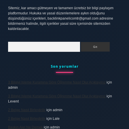
Sitemiz, kar amacı gütmeyen ve tamamen ücretsiz bir bilgi paylaşım
platformudur. Hukuka ve yasal düzenlemelere aykırı olduğunu
düşündüğünüz içerikleri,
backlinkpanelicomtr@gmail.com
adresine
bildirmeniz halinde, ilgili içerikler yasal süre içerisinde sitemizden
kaldırılacaktır.
Arama
Son yorumlar
3 Bilgiyi Işleme Kuramına Göre Öğrenme Nasıl Olur Açıklayınız
için
admin
3 Bilgiyi Işleme Kuramına Göre Öğrenme Nasıl Olur Açıklayınız
için
Levent
2 Belge Nasıl Birleştirilir
için
admin
2 Belge Nasıl Birleştirilir
için
Lale
Baskın Alel Ne Demek
için
admin