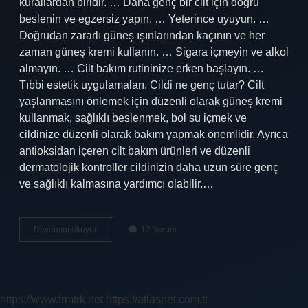
kurallardan biridir. … Daha genç bir cilt için doğru
beslenin ve egzersiz yapın. … Yeterince uyuyun. …
Doğrudan zararlı güneş ışınlarından kaçının ve her
zaman güneş kremi kullanın. … Sigara içmeyin ve alkol
almayın. … Cilt bakım rutininize erken başlayın. …
Tıbbi estetik uygulamaları. Cildi ne genç tutar? Cilt
yaşlanmasını önlemek için düzenli olarak güneş kremi
kullanmak, sağlıklı beslenmek, bol su içmek ve
cildinize düzenli olarak bakım yapmak önemlidir. Ayrıca
antioksidan içeren cilt bakım ürünleri ve düzenli
dermatolojik kontroller cildinizin daha uzun süre genç
ve sağlıklı kalmasına yardımcı olabilir.…
Genç
Devamını okuyun
12 Yorum
Görünen
Bir
Cilt
Için
Ne
https://www.frmtrk.net
https://atlasnet.com.tr
Yapmalı