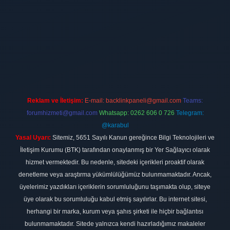
ilbet
vdcasino firması
vdcasino
https://www.betexper.xyz/
betci giri
Reklam ve İletişim:
E-mail:
backlinkpaneli@gmail.com
Teams:
forumhizmeti@gmail.com
Whatsapp: 0262 606 0 726
Telegram:
@karabul
Yasal Uyarı:
Sitemiz, 5651 Sayılı Kanun gereğince Bilgi Teknolojileri ve
İletişim Kurumu (BTK) tarafından onaylanmış bir Yer Sağlayıcı olarak
hizmet vermektedir. Bu nedenle, sitedeki içerikleri proaktif olarak
denetleme veya araştırma yükümlülüğümüz bulunmamaktadır. Ancak,
üyelerimiz yazdıkları içeriklerin sorumluluğunu taşımakta olup, siteye
üye olarak bu sorumluluğu kabul etmiş sayılırlar. Bu internet sitesi,
herhangi bir marka, kurum veya şahıs şirketi ile hiçbir bağlantısı
bulunmamaktadır. Sitede yalnızca kendi hazırladığımız makaleler