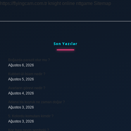
https://flyingcam.com.tr
knight online
nttgame
Sitemap
Sidebar
Son Yazılar
Boğazda parazit olur mu ?
Ağustos 6, 2026
Kubbet-ül-İslam nedir ?
Ağustos 5, 2026
Avarların görevi nedir ?
Ağustos 4, 2026
Adana’da kuyruk ne zaman doğar ?
Ağustos 3, 2026
5. Kolordu komutanı kimdir ?
Ağustos 3, 2026
Koç başı neyin sembolü ?