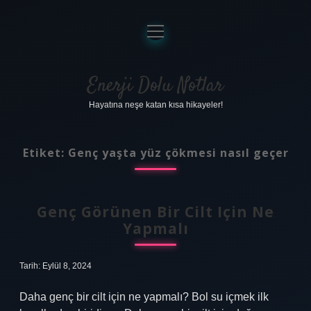
menüyü
aç
Anasayfa
Gizlilik Politikası
Enerji Dolu Notlar
Hayatına neşe katan kısa hikayeler!
Yasal Uyarı
Hakkımızda
Etiket:
Genç yaşta yüz çökmesi nasıl geçer
Genç Görünen Bir Cilt Için Ne
Yapmalı
Tarih: Eylül 8, 2024
Daha genç bir cilt için ne yapmalı? Bol su içmek ilk