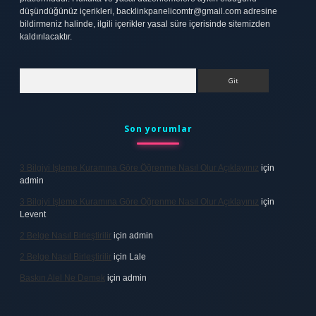
düşündüğünüz içerikleri,
backlinkpanelicomtr@gmail.com
adresine
bildirmeniz halinde, ilgili içerikler yasal süre içerisinde sitemizden
kaldırılacaktır.
Arama
Son yorumlar
3 Bilgiyi Işleme Kuramına Göre Öğrenme Nasıl Olur Açıklayınız
için
admin
3 Bilgiyi Işleme Kuramına Göre Öğrenme Nasıl Olur Açıklayınız
için
Levent
2 Belge Nasıl Birleştirilir
için
admin
2 Belge Nasıl Birleştirilir
için
Lale
Baskın Alel Ne Demek
için
admin