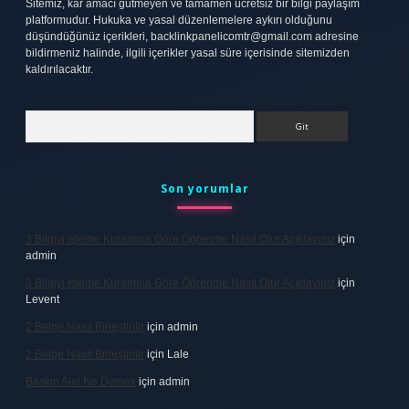
Sitemiz, kar amacı gütmeyen ve tamamen ücretsiz bir bilgi paylaşım
platformudur. Hukuka ve yasal düzenlemelere aykırı olduğunu
düşündüğünüz içerikleri,
backlinkpanelicomtr@gmail.com
adresine
bildirmeniz halinde, ilgili içerikler yasal süre içerisinde sitemizden
kaldırılacaktır.
Arama
Son yorumlar
3 Bilgiyi Işleme Kuramına Göre Öğrenme Nasıl Olur Açıklayınız
için
admin
3 Bilgiyi Işleme Kuramına Göre Öğrenme Nasıl Olur Açıklayınız
için
Levent
2 Belge Nasıl Birleştirilir
için
admin
2 Belge Nasıl Birleştirilir
için
Lale
Baskın Alel Ne Demek
için
admin