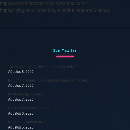
https://www.frmtrk.net
https://atlasnet.com.tr
Yapmalı
https://flyingcam.com.tr
knight online
nttgame
Sitemap
Sidebar
Son Yazılar
Toz kondurmamak deyiminin anlamı nedir ?
Ağustos 8, 2026
Kurutma makinesinde kotlar hangi programda yıkanır ?
Ağustos 7, 2026
Kimin averajı yüksek ?
Ağustos 7, 2026
Boğazda parazit olur mu ?
Ağustos 6, 2026
Kubbet-ül-İslam nedir ?
Ağustos 5, 2026