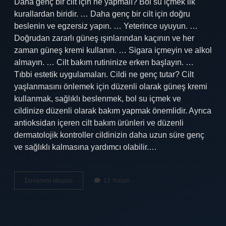
Daha genç bir cilt için ne yapmalı? Bol su içmek ilk
kurallardan biridir. … Daha genç bir cilt için doğru
beslenin ve egzersiz yapın. … Yeterince uyuyun. …
Doğrudan zararlı güneş ışınlarından kaçının ve her
zaman güneş kremi kullanın. … Sigara içmeyin ve alkol
almayın. … Cilt bakım rutininize erken başlayın. …
Tıbbi estetik uygulamaları. Cildi ne genç tutar? Cilt
yaşlanmasını önlemek için düzenli olarak güneş kremi
kullanmak, sağlıklı beslenmek, bol su içmek ve
cildinize düzenli olarak bakım yapmak önemlidir. Ayrıca
antioksidan içeren cilt bakım ürünleri ve düzenli
dermatolojik kontroller cildinizin daha uzun süre genç
ve sağlıklı kalmasına yardımcı olabilir.…
Genç
Devamını okuyun
12 Yorum
Görünen
Bir
Cilt
Için
Ne