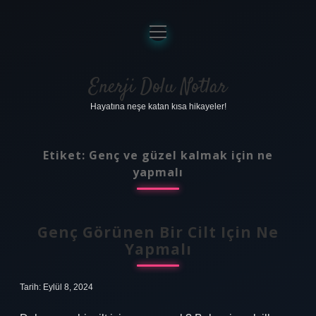
menüyü
aç
Anasayfa
Gizlilik Politikası
Enerji Dolu Notlar
Hayatına neşe katan kısa hikayeler!
Yasal Uyarı
Hakkımızda
Etiket:
Genç ve güzel kalmak için ne
yapmalı
Genç Görünen Bir Cilt Için Ne
Yapmalı
Tarih: Eylül 8, 2024