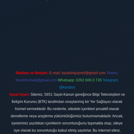
ilbet
vdcasino firması
vdcasino
https://www.betexper.xyz/
betci giri
Reklam ve İletişim:
E-mail:
backlinkpaneli@gmail.com
Teams:
forumhizmeti@gmail.com
Whatsapp: 0262 606 0 726
Telegram:
@karabul
Yasal Uyarı:
Sitemiz, 5651 Sayılı Kanun gereğince Bilgi Teknolojileri ve
İletişim Kurumu (BTK) tarafından onaylanmış bir Yer Sağlayıcı olarak
hizmet vermektedir. Bu nedenle, sitedeki içerikleri proaktif olarak
denetleme veya araştırma yükümlülüğümüz bulunmamaktadır. Ancak,
üyelerimiz yazdıkları içeriklerin sorumluluğunu taşımakta olup, siteye
üye olarak bu sorumluluğu kabul etmiş sayılırlar. Bu internet sitesi,