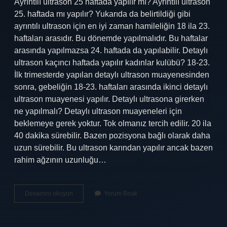
Ayrıntılı ultrason 25 haftada yapılır mı? Ayrıntılı ultrason
25. haftada mı yapılır? Yukarıda da belirtildiği gibi
ayrıntılı ultrason için en iyi zaman hamileliğin 18 ila 23.
haftaları arasıdır. Bu dönemde yapılmalıdır. Bu haftalar
arasında yapılmazsa 24. haftada da yapılabilir. Detaylı
ultrason kaçıncı haftada yapılır kadınlar kulübü? 18-23.
İlk trimesterde yapılan detaylı ultrason muayenesinden
sonra, gebeliğin 18-23. haftaları arasında ikinci detaylı
ultrason muayenesi yapılır. Detaylı ultrasona girerken
ne yapılmalı? Detaylı ultrason muayeneleri için
beklemeye gerek yoktur. Tok olmanız tercih edilir. 20 ila
40 dakika sürebilir. Bazen pozisyona bağlı olarak daha
uzun sürebilir. Bu ultrason karından yapılır ancak bazen
rahim ağzının uzunluğu…
Detaylı
Devamını okuyun
Yorum Bırak
Ultrason
En
Iyi