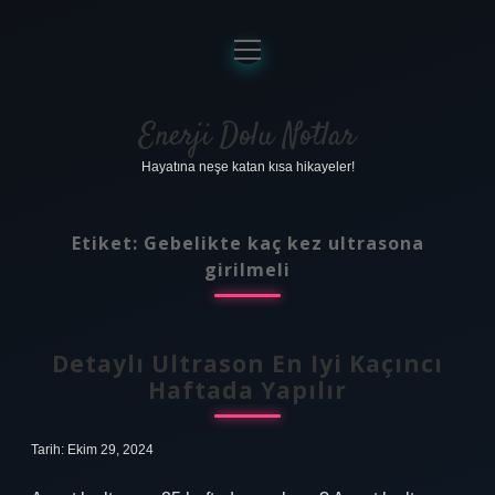
menüyü
aç
Anasayfa
Gizlilik Politikası
Enerji Dolu Notlar
Hayatına neşe katan kısa hikayeler!
Yasal Uyarı
Hakkımızda
Etiket:
Gebelikte kaç kez ultrasona
girilmeli
Detaylı Ultrason En Iyi Kaçıncı
Haftada Yapılır
Tarih: Ekim 29, 2024