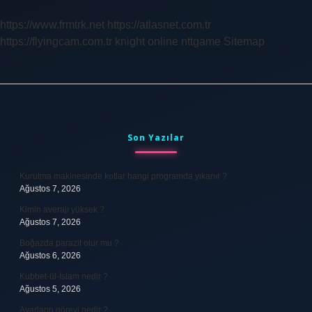
Kaçıncı
Haftada
https://www.frmtrk.net
https://atlasnet.com.tr
Yapılır
https://flyingcam.com.tr
knight online
nttgame
Sitemap
Sidebar
Son Yazılar
Kurutma makinesinde kotlar hangi programda yıkanır ?
Ağustos 7, 2026
Kimin averajı yüksek ?
Ağustos 7, 2026
Boğazda parazit olur mu ?
Ağustos 6, 2026
Kubbet-ül-İslam nedir ?
Ağustos 5, 2026
Avarların görevi nedir ?