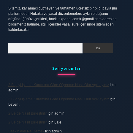
Sitemiz, kar amacı gütmeyen ve tamamen ücretsiz bir bilgi paylaşım
platformudur. Hukuka ve yasal düzenlemelere aykırı olduğunu
düşündüğünüz içerikleri,
backlinkpanelicomtr@gmail.com
adresine
bildirmeniz halinde, ilgili içerikler yasal süre içerisinde sitemizden
kaldırılacaktır.
Arama
Son yorumlar
3 Bilgiyi Işleme Kuramına Göre Öğrenme Nasıl Olur Açıklayınız
için
admin
3 Bilgiyi Işleme Kuramına Göre Öğrenme Nasıl Olur Açıklayınız
için
Levent
2 Belge Nasıl Birleştirilir
için
admin
2 Belge Nasıl Birleştirilir
için
Lale
Baskın Alel Ne Demek
için
admin